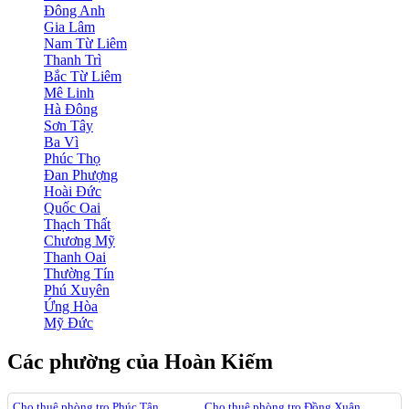
Đông Anh
Gia Lâm
Nam Từ Liêm
Thanh Trì
Bắc Từ Liêm
Mê Linh
Hà Đông
Sơn Tây
Ba Vì
Phúc Thọ
Đan Phượng
Hoài Đức
Quốc Oai
Thạch Thất
Chương Mỹ
Thanh Oai
Thường Tín
Phú Xuyên
Ứng Hòa
Mỹ Đức
Các phường của Hoàn Kiếm
Cho thuê phòng trọ Phúc Tân
Cho thuê phòng trọ Đồng Xuân