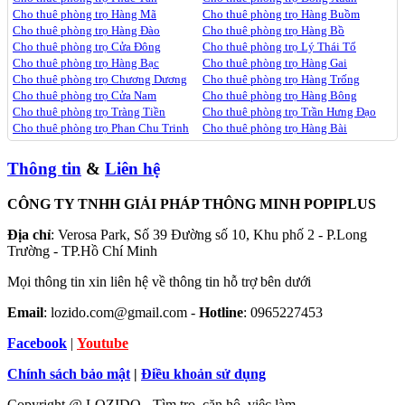
Cho thuê phòng trọ Hàng Mã
Cho thuê phòng trọ Hàng Buồm
Cho thuê phòng trọ Hàng Đào
Cho thuê phòng trọ Hàng Bồ
Cho thuê phòng trọ Cửa Đông
Cho thuê phòng trọ Lý Thái Tổ
Cho thuê phòng trọ Hàng Bạc
Cho thuê phòng trọ Hàng Gai
Cho thuê phòng trọ Chương Dương
Cho thuê phòng trọ Hàng Trống
Cho thuê phòng trọ Cửa Nam
Cho thuê phòng trọ Hàng Bông
Cho thuê phòng trọ Tràng Tiền
Cho thuê phòng trọ Trần Hưng Đạo
Cho thuê phòng trọ Phan Chu Trinh
Cho thuê phòng trọ Hàng Bài
Thông tin
&
Liên hệ
CÔNG TY TNHH GIẢI PHÁP THÔNG MINH POPIPLUS
Địa chỉ
: Verosa Park, Số 39 Đường số 10, Khu phố 2 - P.Long
Trường - TP.Hồ Chí Minh
Mọi thông tin xin liên hệ về thông tin hỗ trợ bên dưới
Email
: lozido.com@gmail.com -
Hotline
: 0965227453
Facebook
|
Youtube
Chính sách bảo mật
|
Điều khoản sử dụng
Copyright @ LOZIDO - Tìm trọ, căn hộ, việc làm