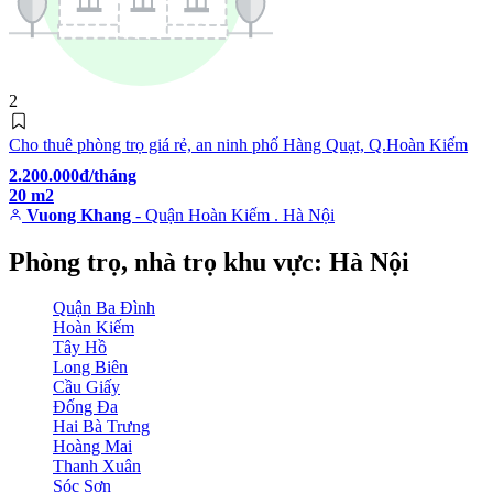
2
Cho thuê phòng trọ giá rẻ, an ninh phố Hàng Quạt, Q.Hoàn Kiếm
2.200.000đ/tháng
20 m2
Vuong Khang
- Quận Hoàn Kiếm . Hà Nội
Phòng trọ, nhà trọ khu vực: Hà Nội
Quận Ba Đình
Hoàn Kiếm
Tây Hồ
Long Biên
Cầu Giấy
Đống Đa
Hai Bà Trưng
Hoàng Mai
Thanh Xuân
Sóc Sơn