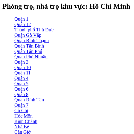
Phòng trọ, nhà trọ khu vực: Hồ Chí Minh
Quận 1
Quận 12
Thành phố Thủ Đức
Quận Gò Vấp
Quận Bình Thạnh
Quận Tân Bình
Quận Tân Phú
Quận Phú Nhuận
Quận 3
Quận 10
Quận 11
Quận 4
Quận 5
Quận 6
Quận 8
Quận Bình Tân
Quận 7
Củ Chi
Hóc Môn
Bình Chánh
Nhà Bè
Cần Giờ