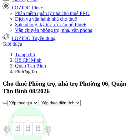
LOZIDO Plus+
Phần mềm quản lý nhà cho thuê
PRO
Dịch vụ vận hành nhà cho thuê
Sale phòng, ký túc xá, căn hộ
Plus+
Vận chuyển phòng trọ, nhà, văn phòng
LOZIDO Tuyển dụng
Giới thiệu
Trang chủ
Hồ Chí Minh
Quận Tân Bình
Phường 06
Cho thuê Phòng trọ, nhà trọ Phường 06, Quận
Tân Bình 08/2026