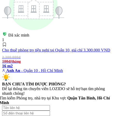
Đã xác minh
1
Cho thuê phòng trọ tiện nghi tại Quận 10, giá chỉ 3.300.000 VNĐ
3.300.000đ
100đ/tháng
16 m2
Anh An
- Quận 10 . Hồ Chí Minh
BẠN CHƯA TÌM ĐƯỢC PHÒNG?
Để lại thông tin chuyên viên LOZIDO sẽ hỗ trợ bạn tìm phòng
nhanh chóng!
Tìm kiếm Phòng trọ, nhà trọ tại Khu vực
Quận Tân Bình, Hồ Chí
Minh