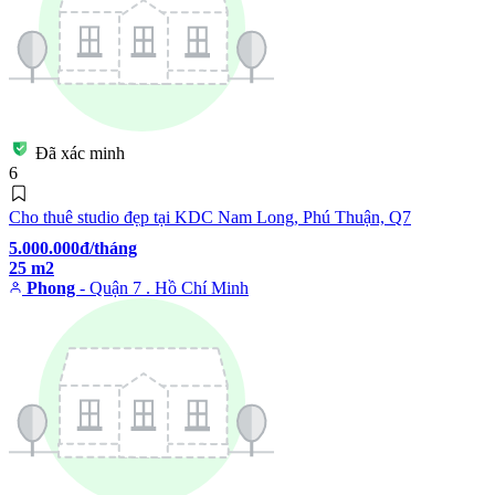
Đã xác minh
6
Cho thuê studio đẹp tại KDC Nam Long, Phú Thuận, Q7
5.000.000đ/tháng
25 m2
Phong
- Quận 7 . Hồ Chí Minh