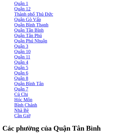
Quận 1
Quận 12
Thành phố Thủ Đức
Quận Gò Vấp
Quận Bình Thạnh
Quận Tân Bình
Quận Tân Phú
Quận Phú Nhuận
Quận 3
Quận 10
Quận 11
Quận 4
Quận 5
Quận 6
Quận 8
Quận Bình Tân
Quận 7
Củ Chi
Hóc Môn
Bình Chánh
Nhà Bè
Cần Giờ
Các phường của Quận Tân Bình