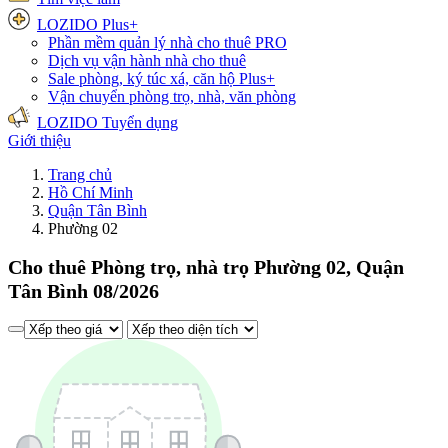
LOZIDO Plus+
Phần mềm quản lý nhà cho thuê
PRO
Dịch vụ vận hành nhà cho thuê
Sale phòng, ký túc xá, căn hộ
Plus+
Vận chuyển phòng trọ, nhà, văn phòng
LOZIDO Tuyển dụng
Giới thiệu
Trang chủ
Hồ Chí Minh
Quận Tân Bình
Phường 02
Cho thuê Phòng trọ, nhà trọ Phường 02, Quận
Tân Bình 08/2026