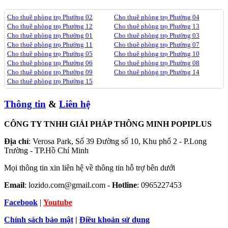
Cho thuê phòng trọ Phường 02
Cho thuê phòng trọ Phường 04
Cho thuê phòng trọ Phường 12
Cho thuê phòng trọ Phường 13
Cho thuê phòng trọ Phường 01
Cho thuê phòng trọ Phường 03
Cho thuê phòng trọ Phường 11
Cho thuê phòng trọ Phường 07
Cho thuê phòng trọ Phường 05
Cho thuê phòng trọ Phường 10
Cho thuê phòng trọ Phường 06
Cho thuê phòng trọ Phường 08
Cho thuê phòng trọ Phường 09
Cho thuê phòng trọ Phường 14
Cho thuê phòng trọ Phường 15
Thông tin
&
Liên hệ
CÔNG TY TNHH GIẢI PHÁP THÔNG MINH POPIPLUS
Địa chỉ
: Verosa Park, Số 39 Đường số 10, Khu phố 2 - P.Long
Trường - TP.Hồ Chí Minh
Mọi thông tin xin liên hệ về thông tin hỗ trợ bên dưới
Email
: lozido.com@gmail.com -
Hotline
: 0965227453
Facebook
|
Youtube
Chính sách bảo mật
|
Điều khoản sử dụng