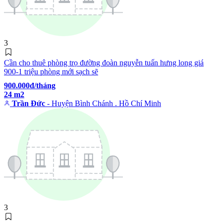
3
Cần cho thuê phòng trọ đường đoàn nguyễn tuấn hưng long giá
900-1 triệu phòng mới sạch sẽ
900.000đ/tháng
24 m2
Trần Đức
- Huyện Bình Chánh . Hồ Chí Minh
3