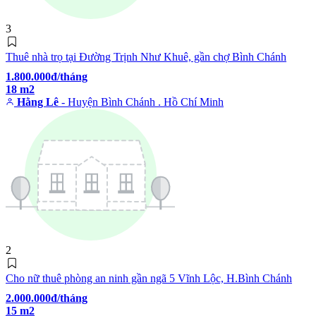
3
Thuê nhà trọ tại Đường Trịnh Như Khuê, gần chợ Bình Chánh
1.800.000đ/tháng
18 m2
Hằng Lê
- Huyện Bình Chánh . Hồ Chí Minh
2
Cho nữ thuê phòng an ninh gần ngã 5 Vĩnh Lộc, H.Bình Chánh
2.000.000đ/tháng
15 m2