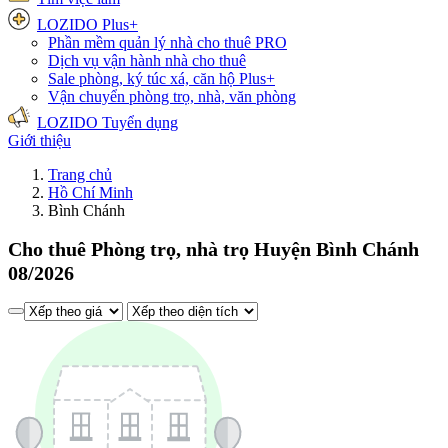
LOZIDO Plus+
Phần mềm quản lý nhà cho thuê
PRO
Dịch vụ vận hành nhà cho thuê
Sale phòng, ký túc xá, căn hộ
Plus+
Vận chuyển phòng trọ, nhà, văn phòng
LOZIDO Tuyển dụng
Giới thiệu
Trang chủ
Hồ Chí Minh
Bình Chánh
Cho thuê Phòng trọ, nhà trọ Huyện Bình Chánh
08/2026