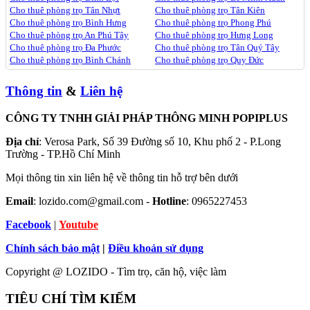
Cho thuê phòng trọ Tân Nhựt
Cho thuê phòng trọ Tân Kiên
Cho thuê phòng trọ Bình Hưng
Cho thuê phòng trọ Phong Phú
Cho thuê phòng trọ An Phú Tây
Cho thuê phòng trọ Hưng Long
Cho thuê phòng trọ Đa Phước
Cho thuê phòng trọ Tân Quý Tây
Cho thuê phòng trọ Bình Chánh
Cho thuê phòng trọ Quy Đức
Thông tin
&
Liên hệ
CÔNG TY TNHH GIẢI PHÁP THÔNG MINH POPIPLUS
Địa chỉ
: Verosa Park, Số 39 Đường số 10, Khu phố 2 - P.Long
Trường - TP.Hồ Chí Minh
Mọi thông tin xin liên hệ về thông tin hỗ trợ bên dưới
Email
: lozido.com@gmail.com -
Hotline
: 0965227453
Facebook
|
Youtube
Chính sách bảo mật
|
Điều khoản sử dụng
Copyright @ LOZIDO - Tìm trọ, căn hộ, việc làm
TIÊU CHÍ TÌM KIẾM