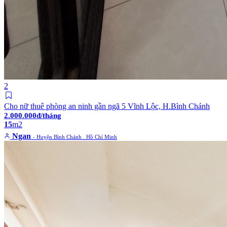
2
Cho nữ thuê phòng an ninh gần ngã 5 Vĩnh Lộc, H.Bình Chánh
2.000.000đ/tháng
15
m2
Ngan
- Huyện Bình Chánh . Hồ Chí Minh