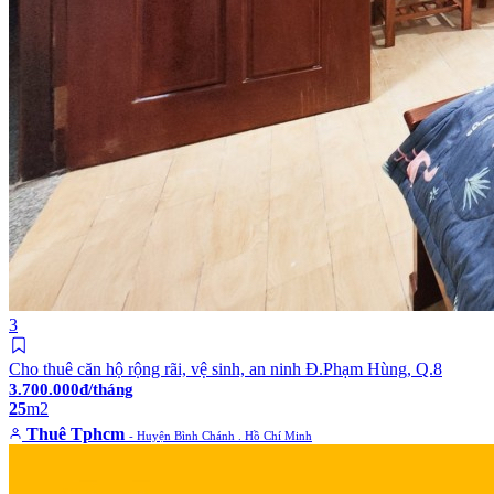
3
Cho thuê căn hộ rộng rãi, vệ sinh, an ninh Đ.Phạm Hùng, Q.8
3.700.000đ/tháng
25
m2
Thuê Tphcm
- Huyện Bình Chánh . Hồ Chí Minh