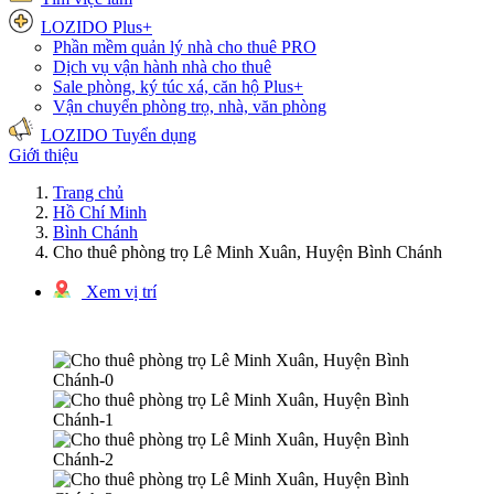
LOZIDO Plus+
Phần mềm quản lý nhà cho thuê
PRO
Dịch vụ vận hành nhà cho thuê
Sale phòng, ký túc xá, căn hộ
Plus+
Vận chuyển phòng trọ, nhà, văn phòng
LOZIDO Tuyển dụng
Giới thiệu
Trang chủ
Hồ Chí Minh
Bình Chánh
Cho thuê phòng trọ Lê Minh Xuân, Huyện Bình Chánh
Xem vị trí
1/4 hình ảnh