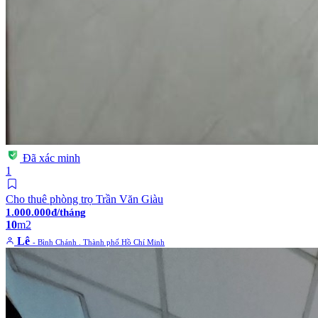
Đã xác minh
1
Cho thuê phòng trọ Trần Văn Giàu
1.000.000đ/tháng
10
m2
Lê
- Bình Chánh . Thành phố Hồ Chí Minh