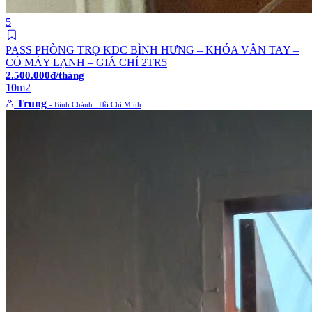
5
PASS PHÒNG TRỌ KDC BÌNH HƯNG – KHÓA VÂN TAY –
CÓ MÁY LẠNH – GIÁ CHỈ 2TR5
2.500.000đ/tháng
10
m2
Trung
- Bình Chánh . Hồ Chí Minh