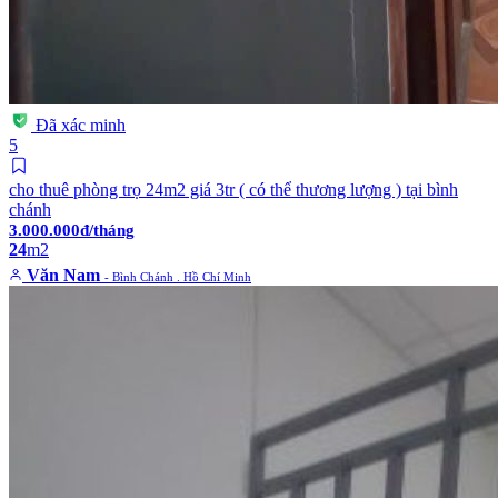
Đã xác minh
5
cho thuê phòng trọ 24m2 giá 3tr ( có thể thương lượng ) tại bình
chánh
3.000.000đ/tháng
24
m2
Văn Nam
- Bình Chánh . Hồ Chí Minh