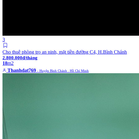
3
Cho thuê phòng trọ an ninh, mặt tiền đường C4, H.Bình Chánh
2.800.000đ/tháng
18
m2
Thanhdat769
- Huyện Bình Chánh . Hồ Chí Minh