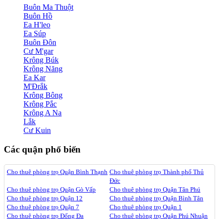
Buôn Ma Thuột
Buôn Hồ
Ea H'leo
Ea Súp
Buôn Đôn
Cư M'gar
Krông Búk
Krông Năng
Ea Kar
M'Đrắk
Krông Bông
Krông Pắc
Krông A Na
Lắk
Cư Kuin
Các quận phổ biến
Cho thuê phòng trọ Quận Bình Thạnh
Cho thuê phòng trọ Thành phố Thủ
Đức
Cho thuê phòng trọ Quận Gò Vấp
Cho thuê phòng trọ Quận Tân Phú
Cho thuê phòng trọ Quận 12
Cho thuê phòng trọ Quận Bình Tân
Cho thuê phòng trọ Quận 7
Cho thuê phòng trọ Quận 1
Cho thuê phòng trọ Đống Đa
Cho thuê phòng trọ Quận Phú Nhuận