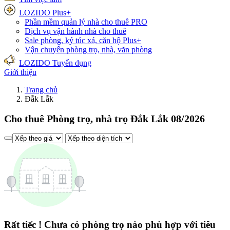
LOZIDO Plus+
Phần mềm quản lý nhà cho thuê
PRO
Dịch vụ vận hành nhà cho thuê
Sale phòng, ký túc xá, căn hộ
Plus+
Vận chuyển phòng trọ, nhà, văn phòng
LOZIDO Tuyển dụng
Giới thiệu
Trang chủ
Đắk Lắk
Cho thuê Phòng trọ, nhà trọ Đắk Lắk 08/2026
Rất tiếc ! Chưa có phòng trọ nào phù hợp với tiêu