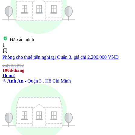
Đã xác minh
1
Phòng cho thuê tiện nghi tại Quận 3, giá chỉ 2.200.000 VNĐ
2.200.000đ
100đ/tháng
16 m2
Anh An
- Quận 3 . Hồ Chí Minh