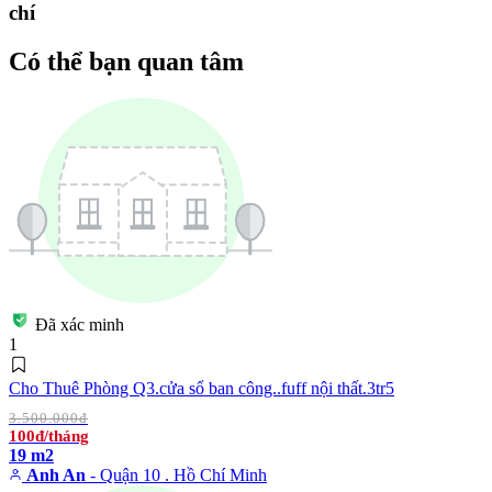
chí
Có thể bạn quan tâm
Đã xác minh
1
Cho Thuê Phòng Q3.cửa sổ ban công..fuff nội thất.3tr5
3.500.000đ
100đ/tháng
19 m2
Anh An
- Quận 10 . Hồ Chí Minh