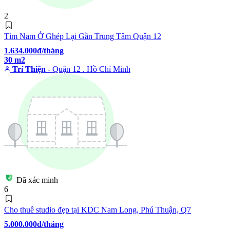
2
Tìm Nam Ở Ghép Lại Gần Trung Tâm Quận 12
1.634.000đ/tháng
30 m2
Trí Thiện
- Quận 12 . Hồ Chí Minh
Đã xác minh
6
Cho thuê studio đẹp tại KDC Nam Long, Phú Thuận, Q7
5.000.000đ/tháng