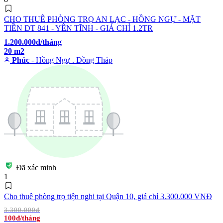
CHO THUÊ PHÒNG TRỌ AN LẠC - HỒNG NGỰ - MẶT
TIỀN DT 841 - YÊN TĨNH - GIÁ CHỈ 1.2TR
1.200.000đ/tháng
20 m2
Phúc
- Hồng Ngự . Đồng Tháp
Đã xác minh
1
Cho thuê phòng trọ tiện nghi tại Quận 10, giá chỉ 3.300.000 VNĐ
3.300.000đ
100đ/tháng