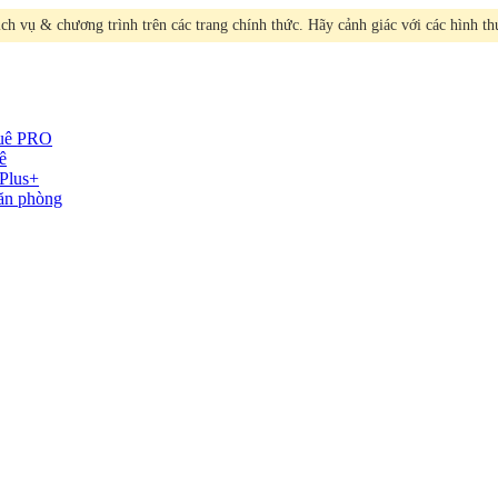
h vụ & chương trình trên các trang chính thức. Hãy cảnh giác với các hình t
huê
PRO
ê
Plus+
văn phòng