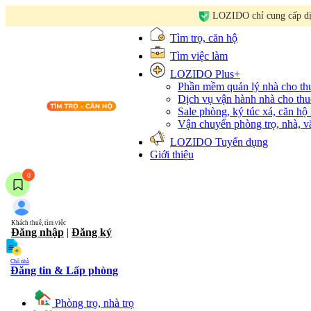
LOZIDO chỉ cung cấp dịc
Tìm trọ, căn hộ
Tìm việc làm
LOZIDO Plus+
Phần mềm quản lý nhà cho t
Dịch vụ vận hành nhà cho thu
Sale phòng, ký túc xá, căn hộ
Vận chuyển phòng trọ, nhà, 
LOZIDO Tuyển dụng
Giới thiệu
0
Khách thuê, tìm việc
Đăng nhập
|
Đăng ký
Chủ nhà
Đăng tin & Lấp phòng
Phòng trọ, nhà trọ