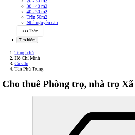
20 - 30 m2
30 - 40 m2
40 - 50 m2
Trên 50m2
Nhà nguyên căn
Thêm
Tìm kiếm
Trang chủ
Hồ Chí Minh
Củ Chi
Tân Phú Trung
Cho thuê Phòng trọ, nhà trọ X