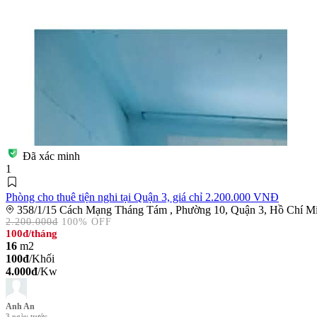
Đã xác minh
1
Phòng cho thuê tiện nghi tại Quận 3, giá chỉ 2.200.000 VNĐ
358/1/15 Cách Mạng Tháng Tám , Phường 10, Quận 3, Hồ Chí M
2.200.000đ
100% OFF
100đ
/tháng
16
m2
100đ
/Khối
4.000đ
/Kw
Anh An
3 ngày trước