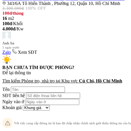
343/6A Tô Hiến Thành , Phường 12, Quận 10, Hồ Chí Minh
3.300.000đ
100% OFF
100đ
/tháng
16
m2
100đ
/Khối
4.000đ
/Kw
Anh An
1 ngày trước
Zalo
Xem SĐT
BẠN CHƯA TÌM ĐƯỢC PHÒNG?
Để lại thông tin chuyên v
Tìm kiếm Phòng trọ, nhà trọ tại Khu vực
Củ Chi, Hồ Chí Minh
Tên
SĐT liên hệ
Ngày vào ở
Khoản giá
Với việc cung cấp thông tin là bạn đã chấp nhận chính sách giới thiệu thông tin của