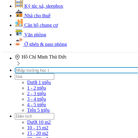
Ký túc xá, sleepbox
Nhà cho thuê
Căn hộ chung cư
Văn phòng
Ở ghép & pass phòng
Hồ Chí Minh
Thủ Đức
Dưới 1 triệu
1 - 2 triệu
2 - 3 triệu
3 - 4 triệu
4 - 5 triệu
Trên 5 triệu
Dưới 10 m2
10 - 15 m2
15 - 20 m2