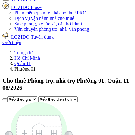
LOZIDO Plus+
Phần mềm quản lý nhà cho thuê
PRO
Dịch vụ vận hành nhà cho thuê
Sale phòng, ký túc xá, căn hộ
Plus+
Vận chuyển phòng trọ, nhà, văn phòng
LOZIDO Tuyển dụng
Giới thiệu
Trang chủ
Hồ Chí Minh
Quận 11
Phường 01
Cho thuê Phòng trọ, nhà trọ Phường 01, Quận 11
08/2026