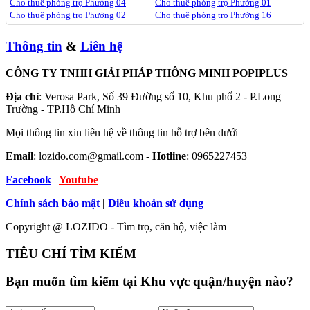
Cho thuê phòng trọ Phường 04
Cho thuê phòng trọ Phường 01
Cho thuê phòng trọ Phường 02
Cho thuê phòng trọ Phường 16
Thông tin
&
Liên hệ
CÔNG TY TNHH GIẢI PHÁP THÔNG MINH POPIPLUS
Địa chỉ
: Verosa Park, Số 39 Đường số 10, Khu phố 2 - P.Long
Trường - TP.Hồ Chí Minh
Mọi thông tin xin liên hệ về thông tin hỗ trợ bên dưới
Email
: lozido.com@gmail.com -
Hotline
: 0965227453
Facebook
|
Youtube
Chính sách bảo mật
|
Điều khoản sử dụng
Copyright @ LOZIDO - Tìm trọ, căn hộ, việc làm
TIÊU CHÍ TÌM KIẾM
Bạn muốn tìm kiếm tại Khu vực quận/huyện nào?