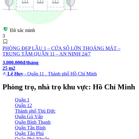
Đã xác minh
3
PHÒNG ĐẸP LẦU 1 – CỬA SỔ LỚN THOÁNG MÁT –
TRUNG TÂM QUẬN 11 – AN NINH 24/7
3.000.000đ/tháng
25 m2
Lê Huy
- Quận 11 . Thành phố Hồ Chí Minh
Phòng trọ, nhà trọ khu vực: Hồ Chí Minh
Quận 1
Quận 12
Thành phố Thủ Đức
Quận Gò Vấp
Quận Bình Thạnh
Quận Tân Bình
Quận Tân Phú
Quận Phú Nhuận