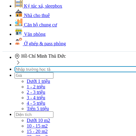
Ký túc xá, sleepbox
Nhà cho thuê
Căn hộ chung cư
Văn phòng
Ở ghép & pass phòng
Hồ Chí Minh
Thủ Đức
Dưới 1 triệu
1 - 2 triệu
2 - 3 triệu
3 - 4 triệu
4 - 5 triệu
Trên 5 triệu
Dưới 10 m2
10 - 15 m2
15 - 20 m2