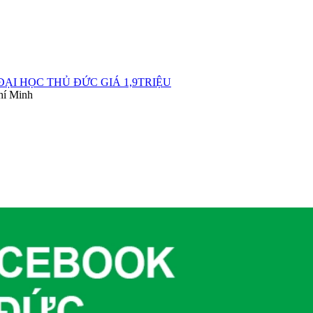
ẠI HỌC THỦ ĐỨC GIÁ 1,9TRIỆU
hí Minh