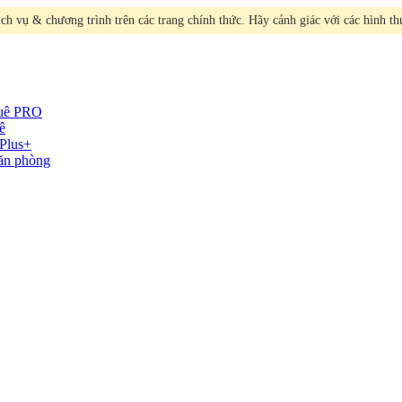
h vụ & chương trình trên các trang chính thức. Hãy cảnh giác với các hình t
huê
PRO
ê
Plus+
văn phòng