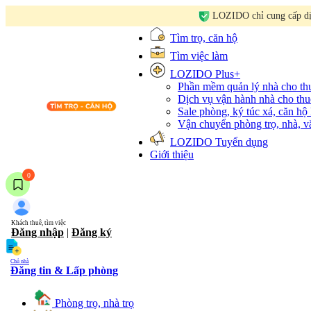
LOZIDO chỉ cung cấp dịc
Tìm trọ, căn hộ
Tìm việc làm
LOZIDO Plus+
Phần mềm quản lý nhà cho t
Dịch vụ vận hành nhà cho thu
Sale phòng, ký túc xá, căn hộ
Vận chuyển phòng trọ, nhà, 
LOZIDO Tuyển dụng
Giới thiệu
0
Khách thuê, tìm việc
Đăng nhập
|
Đăng ký
Chủ nhà
Đăng tin & Lấp phòng
Phòng trọ, nhà trọ