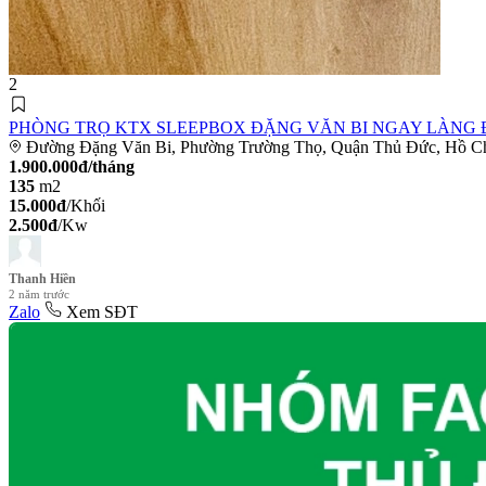
2
PHÒNG TRỌ KTX SLEEPBOX ĐẶNG VĂN BI NGAY LÀNG Đ
Đường Đặng Văn Bi, Phường Trường Thọ, Quận Thủ Đức, Hồ C
1.900.000đ/tháng
135
m2
15.000đ
/Khối
2.500đ
/Kw
Thanh Hiền
2 năm trước
Zalo
Xem SĐT