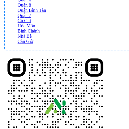
Quận 8
Quận Bình Tân
Quận 7
Củ Chi
Hóc Môn
Bình Chánh
Nhà Bè
Cần Giờ