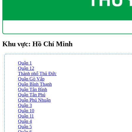
Khu vực: Hồ Chí Minh
Quận 1
Quận 12
Thành phố Thủ Đức
Quận Gò Vấp
Quận Bình Thạnh
Quận Tân Bình
Quận Tân Phú
Quận Phú Nhuận
Quận 3
Quận 10
Quận 11
Quận 4
Quận 5
Quận 6