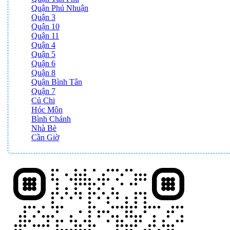
Quận Phú Nhuận
Quận 3
Quận 10
Quận 11
Quận 4
Quận 5
Quận 6
Quận 8
Quận Bình Tân
Quận 7
Củ Chi
Hóc Môn
Bình Chánh
Nhà Bè
Cần Giờ