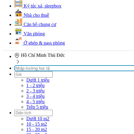
Ký túc xá, sleepbox
Nhà cho thuê
Căn hộ chung cư
Văn phòng
Ở ghép & pass phòng
Hồ Chí Minh
Thủ Đức
Dưới 1 triệu
1 - 2 triệu
2 - 3 triệu
3 - 4 triệu
4 - 5 triệu
Trên 5 triệu
Dưới 10 m2
10 - 15 m2
15 - 20 m2