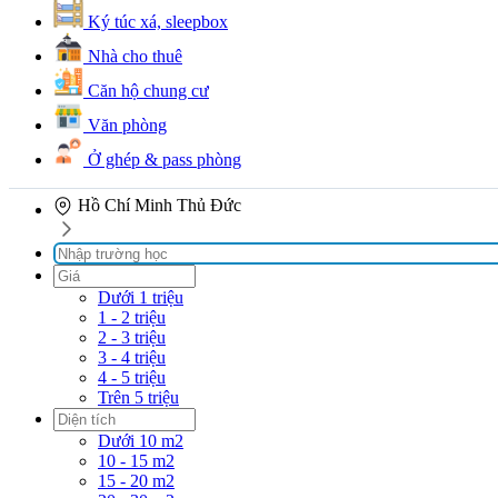
Ký túc xá, sleepbox
Nhà cho thuê
Căn hộ chung cư
Văn phòng
Ở ghép & pass phòng
Hồ Chí Minh
Thủ Đức
Dưới 1 triệu
1 - 2 triệu
2 - 3 triệu
3 - 4 triệu
4 - 5 triệu
Trên 5 triệu
Dưới 10 m2
10 - 15 m2
15 - 20 m2