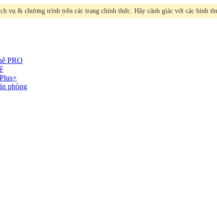
h vụ & chương trình trên các trang chính thức. Hãy cảnh giác với các hình t
huê
PRO
ê
Plus+
văn phòng