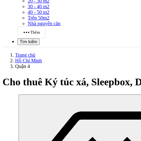
20 - 30 m2
30 - 40 m2
40 - 50 m2
Trên 50m2
Nhà nguyên căn
Thêm
Tìm kiếm
Trang chủ
Hồ Chí Minh
Quận 4
Cho thuê Ký túc xá, Sleepbox,