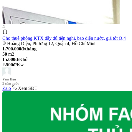
4
Cho thuê phòng KTX đầy đủ tiện nghi, bao điện nước, giá tốt Q.4
Hoàng Diệu, Phường 12, Quận 4, Hồ Chí Minh
1.700.000đ/tháng
50
m2
15.000đ
/Khối
2.500đ
/Kw
Văn Hậu
2 năm trước
Zalo
Xem SĐT