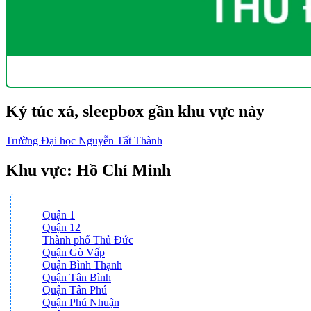
Ký túc xá, sleepbox gần khu vực này
Trường Đại học Nguyễn Tất Thành
Khu vực: Hồ Chí Minh
Quận 1
Quận 12
Thành phố Thủ Đức
Quận Gò Vấp
Quận Bình Thạnh
Quận Tân Bình
Quận Tân Phú
Quận Phú Nhuận