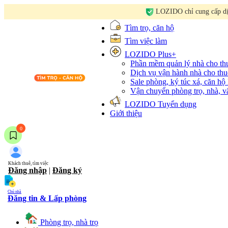
LOZIDO chỉ cung cấp dịc
Tìm trọ, căn hộ
Tìm việc làm
LOZIDO Plus+
Phần mềm quản lý nhà cho t
Dịch vụ vận hành nhà cho thu
Sale phòng, ký túc xá, căn hộ
Vận chuyển phòng trọ, nhà, 
LOZIDO Tuyển dụng
Giới thiệu
0
Khách thuê, tìm việc
Đăng nhập
|
Đăng ký
Chủ nhà
Đăng tin & Lấp phòng
Phòng trọ, nhà trọ