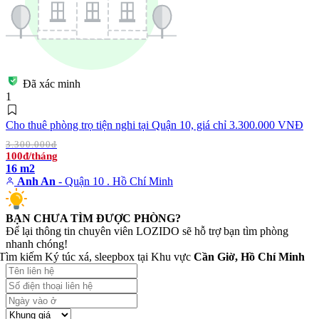
Đã xác minh
1
Cho thuê phòng trọ tiện nghi tại Quận 10, giá chỉ 3.300.000 VNĐ
3.300.000đ
100đ/tháng
16 m2
Anh An
- Quận 10 . Hồ Chí Minh
BẠN CHƯA TÌM ĐƯỢC PHÒNG?
Để lại thông tin chuyên viên LOZIDO sẽ hỗ trợ bạn tìm phòng
nhanh chóng!
Tìm kiếm Ký túc xá, sleepbox tại Khu vực
Cần Giờ, Hồ Chí Minh