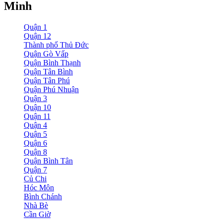
Minh
Quận 1
Quận 12
Thành phố Thủ Đức
Quận Gò Vấp
Quận Bình Thạnh
Quận Tân Bình
Quận Tân Phú
Quận Phú Nhuận
Quận 3
Quận 10
Quận 11
Quận 4
Quận 5
Quận 6
Quận 8
Quận Bình Tân
Quận 7
Củ Chi
Hóc Môn
Bình Chánh
Nhà Bè
Cần Giờ