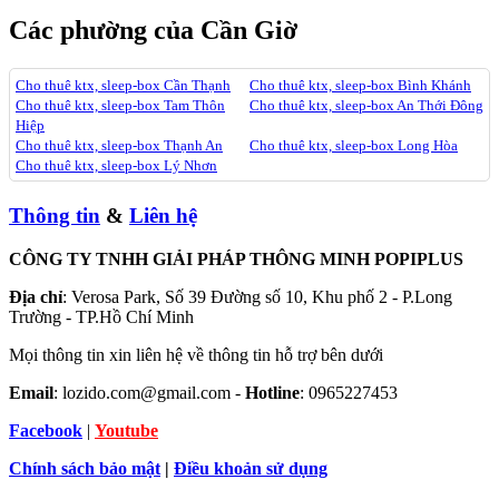
Các phường của Cần Giờ
Cho thuê ktx, sleep-box Cần Thạnh
Cho thuê ktx, sleep-box Bình Khánh
Cho thuê ktx, sleep-box Tam Thôn
Cho thuê ktx, sleep-box An Thới Đông
Hiệp
Cho thuê ktx, sleep-box Thạnh An
Cho thuê ktx, sleep-box Long Hòa
Cho thuê ktx, sleep-box Lý Nhơn
Thông tin
&
Liên hệ
CÔNG TY TNHH GIẢI PHÁP THÔNG MINH POPIPLUS
Địa chỉ
: Verosa Park, Số 39 Đường số 10, Khu phố 2 - P.Long
Trường - TP.Hồ Chí Minh
Mọi thông tin xin liên hệ về thông tin hỗ trợ bên dưới
Email
: lozido.com@gmail.com -
Hotline
: 0965227453
Facebook
|
Youtube
Chính sách bảo mật
|
Điều khoản sử dụng