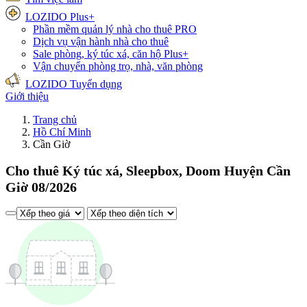
LOZIDO Plus+
Phần mềm quản lý nhà cho thuê
PRO
Dịch vụ vận hành nhà cho thuê
Sale phòng, ký túc xá, căn hộ
Plus+
Vận chuyển phòng trọ, nhà, văn phòng
LOZIDO Tuyển dụng
Giới thiệu
Trang chủ
Hồ Chí Minh
Cần Giờ
Cho thuê Ký túc xá, Sleepbox, Doom Huyện Cần
Giờ 08/2026