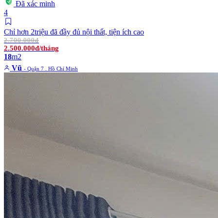
Đã xác minh
4
Chỉ hơn 2triệu đã đầy đủ nội thất, tiện ích cao
2.700.000đ
2.500.000đ/tháng
18
m2
Vũ
- Quận 7 . Hồ Chí Minh