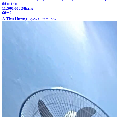
thêm tiền
11.500.000đ/tháng
68
m2
Thu Hương
- Quận 7 . Hồ Chí Minh