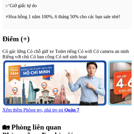
✅Giờ giấc tự do
⚡️Hoa hồng 1 năm 100%, 6 tháng 50% cho các bạn sale nhé!
Điểm (+)
Có gác lửng
Có chỗ giữ xe
Toilet riêng
Có wifi
Có camera an ninh
Riêng với chủ
Có ban công
Có nơi sinh hoạt
Xêm thêm Phòng trọ, nhà trọ tại
Quận 7
🏡 Phòng liên quan