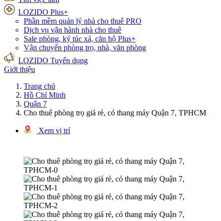
LOZIDO Plus+
Phần mềm quản lý nhà cho thuê
PRO
Dịch vụ vận hành nhà cho thuê
Sale phòng, ký túc xá, căn hộ
Plus+
Vận chuyển phòng trọ, nhà, văn phòng
LOZIDO Tuyển dụng
Giới thiệu
Trang chủ
Hồ Chí Minh
Quận 7
Cho thuê phòng trọ giá rẻ, có thang máy Quận 7, TPHCM
Xem vị trí
1/4 hình ảnh