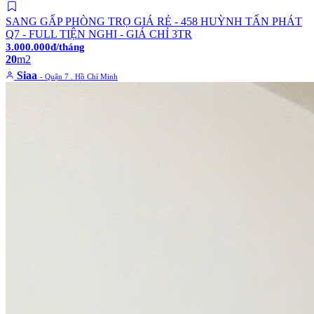
SANG GẤP PHÒNG TRỌ GIÁ RẺ - 458 HUỲNH TẤN PHÁT
Q7 - FULL TIỆN NGHI - GIÁ CHỈ 3TR
3.000.000đ/tháng
20
m2
Siaa
- Quận 7 . Hồ Chí Minh