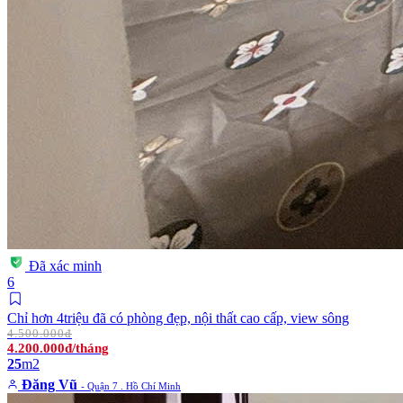
Đã xác minh
6
Chỉ hơn 4triệu đã có phòng đẹp, nội thất cao cấp, view sông
4.500.000đ
4.200.000đ/tháng
25
m2
Đăng Vũ
- Quận 7 . Hồ Chí Minh