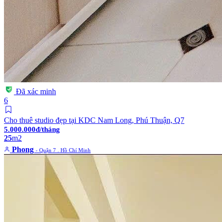
Đã xác minh
6
Cho thuê studio đẹp tại KDC Nam Long, Phú Thuận, Q7
5.000.000đ/tháng
25
m2
Phong
- Quận 7 . Hồ Chí Minh