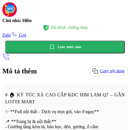
Chủ nhà: Hiền
Đã được chứng thực
Zalo
Gọi
Lưu xem sau
Mô tả thêm
Copy nội dung
# 🏠 KÝ TÚC XÁ CAO CẤP KDC HIM LAM Q7 – GẦN
LOTTE MART
✨ **Full nội thất – Dịch vụ trọn gói, vào ở ngay**
📌 **Trang bị & nội thất:**
- Giường tầng kèm tủ, bàn học, đèn, gương, ổ cắm