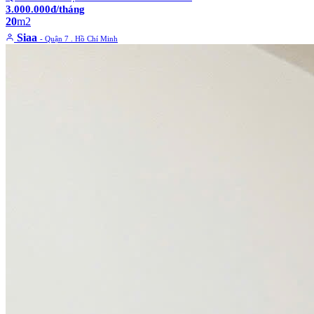
3.000.000đ/tháng
20
m2
Siaa
- Quận 7 . Hồ Chí Minh