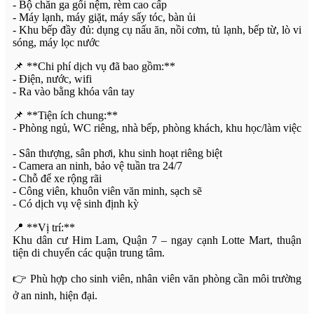
- Bộ chăn ga gối nệm, rèm cao cấp
- Máy lạnh, máy giặt, máy sấy tóc, bàn ủi
- Khu bếp đầy đủ: dụng cụ nấu ăn, nồi cơm, tủ lạnh, bếp từ, lò vi
sóng, máy lọc nước
📌 **Chi phí dịch vụ đã bao gồm:**
- Điện, nước, wifi
- Ra vào bằng khóa vân tay
📌 **Tiện ích chung:**
- Phòng ngủ, WC riêng, nhà bếp, phòng khách, khu học/làm việc
- Sân thượng, sân phơi, khu sinh hoạt riêng biệt
- Camera an ninh, bảo vệ tuần tra 24/7
- Chỗ để xe rộng rãi
- Công viên, khuôn viên văn minh, sạch sẽ
- Có dịch vụ vệ sinh định kỳ
📍 **Vị trí:**
Khu dân cư Him Lam, Quận 7 – ngay cạnh Lotte Mart, thuận
tiện di chuyển các quận trung tâm.
👉 Phù hợp cho sinh viên, nhân viên văn phòng cần môi trường
ở an ninh, hiện đại.