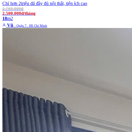
Chỉ hơn 2triệu đã đầy đủ nội thất, tiện ích cao
2.700.000đ
2.500.000đ/tháng
18
m2
Vũ
- Quận 7 . Hồ Chí Minh