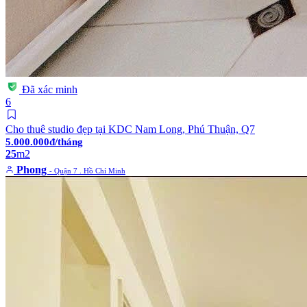
Đã xác minh
6
Cho thuê studio đẹp tại KDC Nam Long, Phú Thuận, Q7
5.000.000đ/tháng
25
m2
Phong
- Quận 7 . Hồ Chí Minh