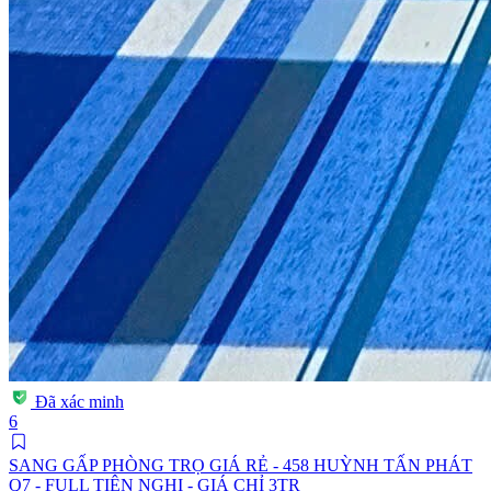
Đã xác minh
6
SANG GẤP PHÒNG TRỌ GIÁ RẺ - 458 HUỲNH TẤN PHÁT
Q7 - FULL TIỆN NGHI - GIÁ CHỈ 3TR