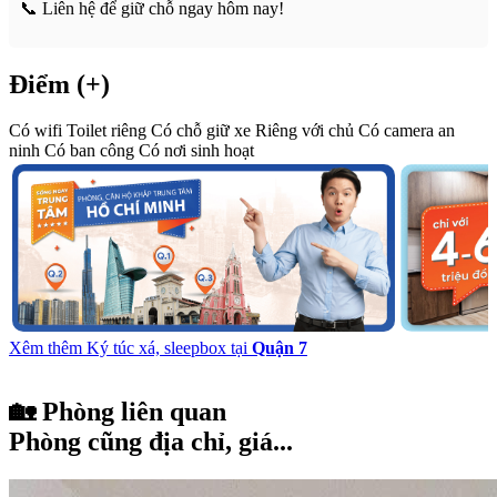
📞 Liên hệ để giữ chỗ ngay hôm nay!
Điểm (+)
Có wifi
Toilet riêng
Có chỗ giữ xe
Riêng với chủ
Có camera an
ninh
Có ban công
Có nơi sinh hoạt
Xêm thêm Ký túc xá, sleepbox tại
Quận 7
🏡 Phòng liên quan
Phòng cũng địa chỉ, giá...