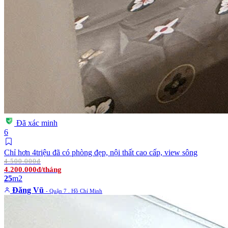
Đã xác minh
6
Chỉ hơn 4triệu đã có phòng đẹp, nội thất cao cấp, view sông
4.500.000đ
4.200.000đ/tháng
25
m2
Đăng Vũ
- Quận 7 . Hồ Chí Minh