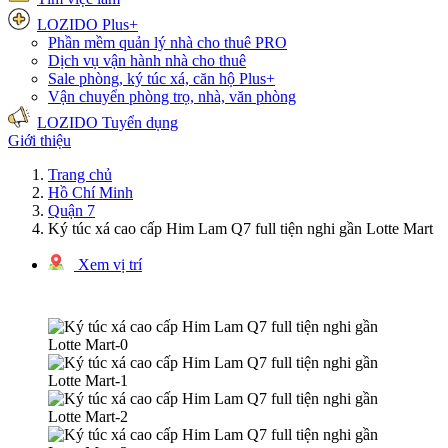
LOZIDO Plus+
Phần mềm quản lý nhà cho thuê
PRO
Dịch vụ vận hành nhà cho thuê
Sale phòng, ký túc xá, căn hộ
Plus+
Vận chuyển phòng trọ, nhà, văn phòng
LOZIDO Tuyển dụng
Giới thiệu
Trang chủ
Hồ Chí Minh
Quận 7
Ký túc xá cao cấp Him Lam Q7 full tiện nghi gần Lotte Mart
Xem vị trí
1/8 hình ảnh