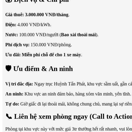
Giá thuê:
3.000.000 VNĐ/tháng
.
Điện:
4.000 VNĐ/kWh.
Nước:
100.000 VNĐ/người (
Bao xài thoải mái
).
Phí dịch vụ:
150.000 VNĐ/phòng.
Ưu đãi:
Miễn phí chỗ để cho 1 xe máy
.
🛡️ Ưu điểm & An ninh
Vị trí đắc địa:
Ngay trục Huỳnh Tấn Phát, khu vực sầm uất, gần các 
An ninh:
Khu vực an ninh đảm bảo, hàng xóm văn minh, yên tĩnh.
Tự do:
Giờ giấc đi lại thoải mái, không chung chủ, mang lại sự riêng
📞 Liên hệ xem phòng ngay (Call to Actio
Phòng tại khu vực này với mức giá 3tr thường hết rất nhanh, vui lò