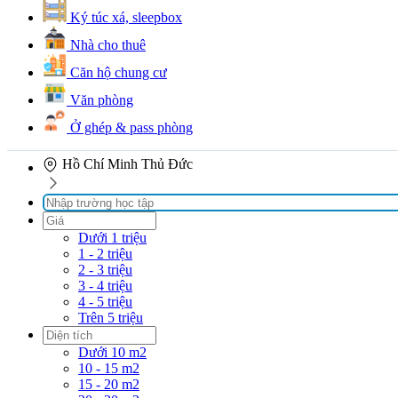
Ký túc xá, sleepbox
Nhà cho thuê
Căn hộ chung cư
Văn phòng
Ở ghép & pass phòng
Hồ Chí Minh
Thủ Đức
Dưới 1 triệu
1 - 2 triệu
2 - 3 triệu
3 - 4 triệu
4 - 5 triệu
Trên 5 triệu
Dưới 10 m2
10 - 15 m2
15 - 20 m2