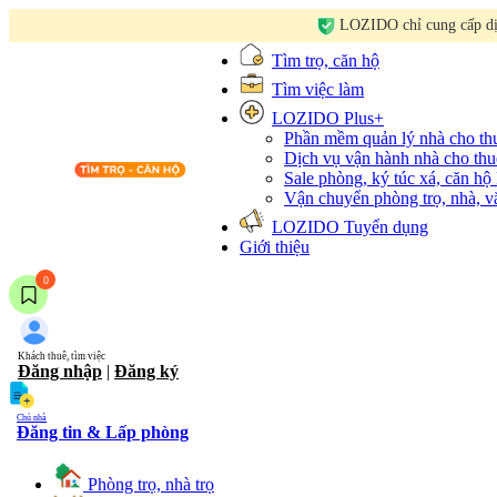
LOZIDO chỉ cung cấp dịc
Tìm trọ, căn hộ
Tìm việc làm
LOZIDO Plus+
Phần mềm quản lý nhà cho t
Dịch vụ vận hành nhà cho thu
Sale phòng, ký túc xá, căn hộ
Vận chuyển phòng trọ, nhà, 
LOZIDO Tuyển dụng
Giới thiệu
0
Khách thuê, tìm việc
Đăng nhập
|
Đăng ký
Chủ nhà
Đăng tin & Lấp phòng
Phòng trọ, nhà trọ