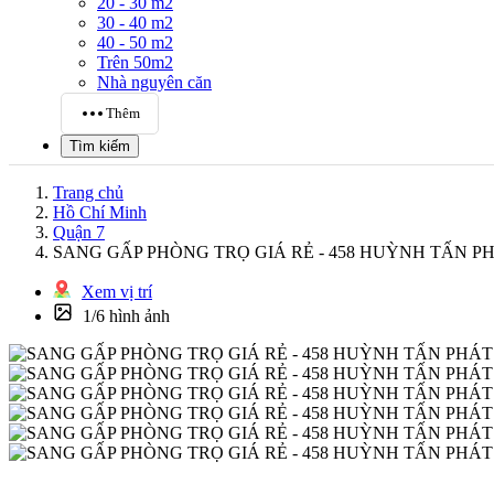
20 - 30 m2
30 - 40 m2
40 - 50 m2
Trên 50m2
Nhà nguyên căn
Thêm
Tìm kiếm
Trang chủ
Hồ Chí Minh
Quận 7
SANG GẤP PHÒNG TRỌ GIÁ RẺ - 458 HUỲNH TẤN PHÁT
Xem vị trí
1/6 hình ảnh