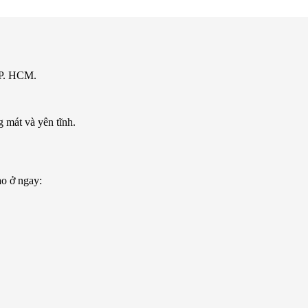
TP. HCM.
 mát và yên tĩnh.
ào ở ngay: