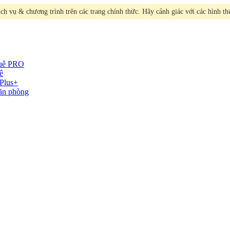
h vụ & chương trình trên các trang chính thức. Hãy cảnh giác với các hình t
huê
PRO
ê
Plus+
văn phòng