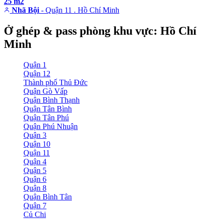
25 m2
Nhã Bội
- Quận 11 . Hồ Chí Minh
Ở ghép & pass phòng khu vực: Hồ Chí
Minh
Quận 1
Quận 12
Thành phố Thủ Đức
Quận Gò Vấp
Quận Bình Thạnh
Quận Tân Bình
Quận Tân Phú
Quận Phú Nhuận
Quận 3
Quận 10
Quận 11
Quận 4
Quận 5
Quận 6
Quận 8
Quận Bình Tân
Quận 7
Củ Chi