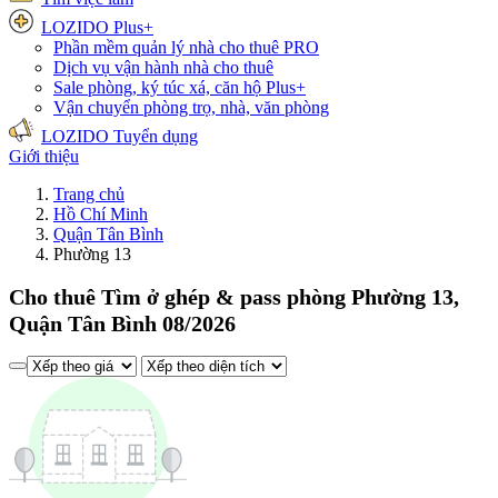
LOZIDO Plus+
Phần mềm quản lý nhà cho thuê
PRO
Dịch vụ vận hành nhà cho thuê
Sale phòng, ký túc xá, căn hộ
Plus+
Vận chuyển phòng trọ, nhà, văn phòng
LOZIDO Tuyển dụng
Giới thiệu
Trang chủ
Hồ Chí Minh
Quận Tân Bình
Phường 13
Cho thuê Tìm ở ghép & pass phòng Phường 13,
Quận Tân Bình 08/2026