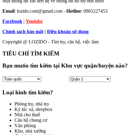
Mọi thông tin xin liên hệ về thông tin hỗ trợ bên dưới
Email
: lozido.com@gmail.com -
Hotline
: 0965227453
Facebook
|
Youtube
Chính sách bảo mật
|
Điều khoản sử dụng
Copyright @ LOZIDO - Tìm trọ, căn hộ, việc làm
TIÊU CHÍ TÌM KIẾM
Bạn muốn tìm kiếm tại Khu vực quận/huyện nào?
Loại hình tìm kiếm?
Phòng trọ, nhà trọ
Ký túc xá, sleepbox
Nhà cho thuê
Căn hộ chung cư
Văn phòng
Kho, nhà xưởng