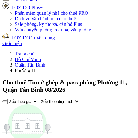
LOZIDO Plus+
Phần mềm quản lý nhà cho thuê
PRO
Dịch vụ vận hành nhà cho thuê
Sale phòng, ký túc xá, căn hộ
Plus+
Vận chuyển phòng trọ, nhà, văn phòng
LOZIDO Tuyển dụng
Giới thiệu
Trang chủ
Hồ Chí Minh
Quận Tân Bình
Phường 11
Cho thuê Tìm ở ghép & pass phòng Phường 11,
Quận Tân Bình 08/2026