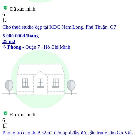
Đã xác minh
6
Cho thuê studio đẹp tại KDC Nam Long, Phú Thuận, Q7
5.000.000đ/tháng
25 m2
Phong
- Quận 7 . Hồ Chí Minh
Đã xác minh
6
Phòng trọ cho thuê 32m², tiện nghi đầy đủ, gần trung tâm Gò Vấp