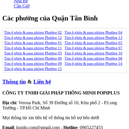
Nhà Bè
Cần Giờ
Các phường của Quận Tân Bình
Tìm ở ghép & pass phòng Phường 02
Tìm ở ghép & pass phòng Phường 04
Tìm ở ghép & pass phòng Phường 12
Tìm ở ghép & pass phòng Phường 13
Tìm ở ghép & pass phòng Phường 01
Tìm ở ghép & pass phòng Phường 03
Tìm ở ghép & pass phòng Phường 11
Tìm ở ghép & pass phòng Phường 07
Tìm ở ghép & pass phòng Phường 05
Tìm ở ghép & pass phòng Phường 10
Tìm ở ghép & pass phòng Phường 06
Tìm ở ghép & pass phòng Phường 08
Tìm ở ghép & pass phòng Phường 09
Tìm ở ghép & pass phòng Phường 14
Tìm ở ghép & pass phòng Phường 15
Thông tin
&
Liên hệ
CÔNG TY TNHH GIẢI PHÁP THÔNG MINH POPIPLUS
Địa chỉ
: Verosa Park, Số 39 Đường số 10, Khu phố 2 - P.Long
Trường - TP.Hồ Chí Minh
Mọi thông tin xin liên hệ về thông tin hỗ trợ bên dưới
Email
: lozido.com@gmail.com -
Hotline
: 0965227453