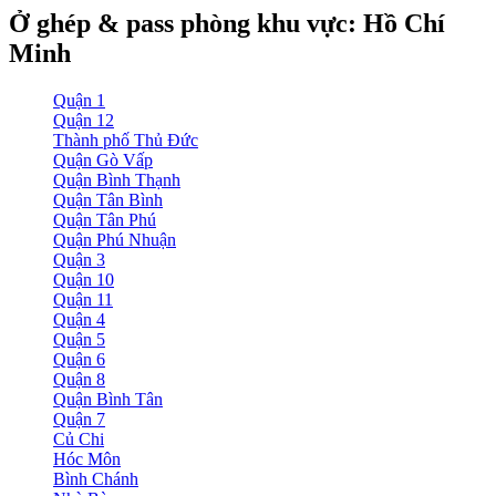
Ở ghép & pass phòng khu vực: Hồ Chí
Minh
Quận 1
Quận 12
Thành phố Thủ Đức
Quận Gò Vấp
Quận Bình Thạnh
Quận Tân Bình
Quận Tân Phú
Quận Phú Nhuận
Quận 3
Quận 10
Quận 11
Quận 4
Quận 5
Quận 6
Quận 8
Quận Bình Tân
Quận 7
Củ Chi
Hóc Môn
Bình Chánh