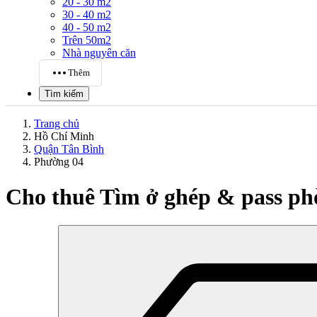
20 - 30 m2
30 - 40 m2
40 - 50 m2
Trên 50m2
Nhà nguyên căn
Thêm
Tìm kiếm
Trang chủ
Hồ Chí Minh
Quận Tân Bình
Phường 04
Cho thuê Tìm ở ghép & pass ph