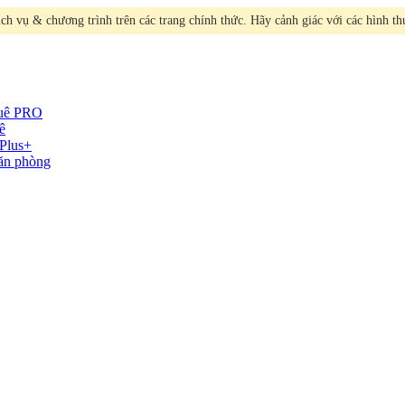
h vụ & chương trình trên các trang chính thức. Hãy cảnh giác với các hình t
huê
PRO
ê
Plus+
văn phòng