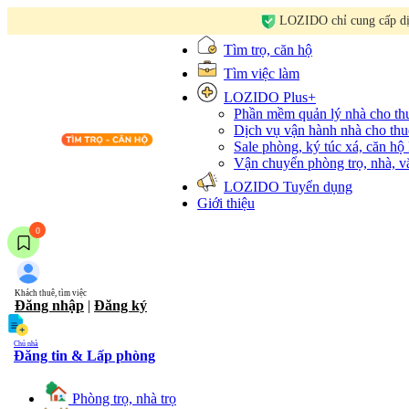
LOZIDO chỉ cung cấp dịc
Tìm trọ, căn hộ
Tìm việc làm
LOZIDO Plus+
Phần mềm quản lý nhà cho t
Dịch vụ vận hành nhà cho thu
Sale phòng, ký túc xá, căn hộ
Vận chuyển phòng trọ, nhà, 
LOZIDO Tuyển dụng
Giới thiệu
0
Khách thuê, tìm việc
Đăng nhập
|
Đăng ký
Chủ nhà
Đăng tin & Lấp phòng
Phòng trọ, nhà trọ