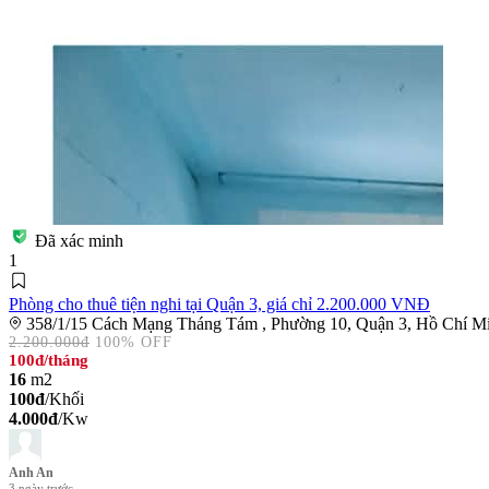
Đã xác minh
1
Phòng cho thuê tiện nghi tại Quận 3, giá chỉ 2.200.000 VNĐ
358/1/15 Cách Mạng Tháng Tám , Phường 10, Quận 3, Hồ Chí M
2.200.000đ
100% OFF
100đ
/tháng
16
m2
100đ
/Khối
4.000đ
/Kw
Anh An
3 ngày trước