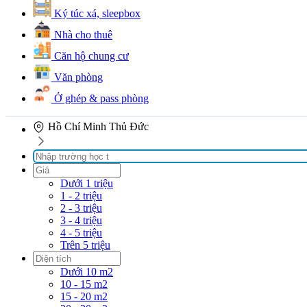
Ký túc xá, sleepbox
Nhà cho thuê
Căn hộ chung cư
Văn phòng
Ở ghép & pass phòng
Hồ Chí Minh
Thủ Đức
Dưới 1 triệu
1 - 2 triệu
2 - 3 triệu
3 - 4 triệu
4 - 5 triệu
Trên 5 triệu
Dưới 10 m2
10 - 15 m2
15 - 20 m2