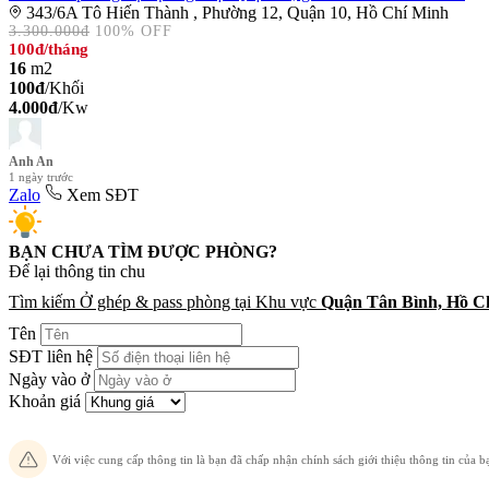
343/6A Tô Hiến Thành , Phường 12, Quận 10, Hồ Chí Minh
3.300.000đ
100% OFF
100đ
/tháng
16
m2
100đ
/Khối
4.000đ
/Kw
Anh An
1 ngày trước
Zalo
Xem SĐT
BẠN CHƯA TÌM ĐƯỢC PHÒNG?
Để lại thông tin chuyên viên
Tìm kiếm Ở ghép & pass phòng tại Khu vực
Quận Tân Bình, Hồ C
Tên
SĐT liên hệ
Ngày vào ở
Khoản giá
Với việc cung cấp thông tin là bạn đã chấp nhận chính sách giới thiệu thông tin của