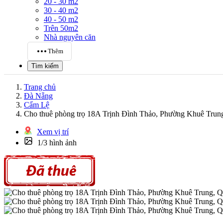
20 - 30 m2
30 - 40 m2
40 - 50 m2
Trên 50m2
Nhà nguyên căn
Thêm
Tìm kiếm
Trang chủ
Đà Nẵng
Cẩm Lệ
Cho thuê phòng trọ 18A Trịnh Đình Thảo, Phường Khuê Tru
Xem vị trí
1/3 hình ảnh