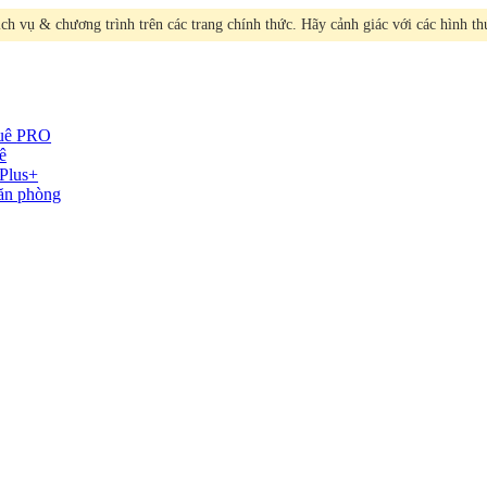
h vụ & chương trình trên các trang chính thức. Hãy cảnh giác với các hình t
huê
PRO
ê
Plus+
văn phòng