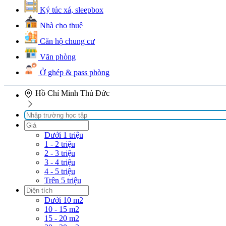
Ký túc xá, sleepbox
Nhà cho thuê
Căn hộ chung cư
Văn phòng
Ở ghép & pass phòng
Hồ Chí Minh
Thủ Đức
Dưới 1 triệu
1 - 2 triệu
2 - 3 triệu
3 - 4 triệu
4 - 5 triệu
Trên 5 triệu
Dưới 10 m2
10 - 15 m2
15 - 20 m2