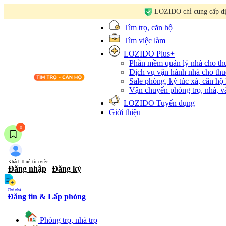
LOZIDO chỉ cung cấp dịc
Tìm trọ, căn hộ
Tìm việc làm
LOZIDO Plus+
Phần mềm quản lý nhà cho t
Dịch vụ vận hành nhà cho thu
Sale phòng, ký túc xá, căn hộ
Vận chuyển phòng trọ, nhà, 
LOZIDO Tuyển dụng
Giới thiệu
0
Khách thuê, tìm việc
Đăng nhập
|
Đăng ký
Chủ nhà
Đăng tin & Lấp phòng
Phòng trọ, nhà trọ