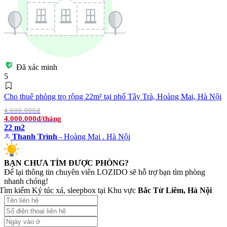
Đã xác minh
5
Cho thuê phòng trọ rộng 22m² tại phố Tây Trà, Hoàng Mai, Hà Nội
4.600.000đ
4.000.000đ/tháng
22 m2
Thanh Trình
- Hoàng Mai . Hà Nội
BẠN CHƯA TÌM ĐƯỢC PHÒNG?
Để lại thông tin chuyên viên LOZIDO sẽ hỗ trợ bạn tìm phòng
nhanh chóng!
Tìm kiếm Ký túc xá, sleepbox tại Khu vực
Bắc Từ Liêm, Hà Nội