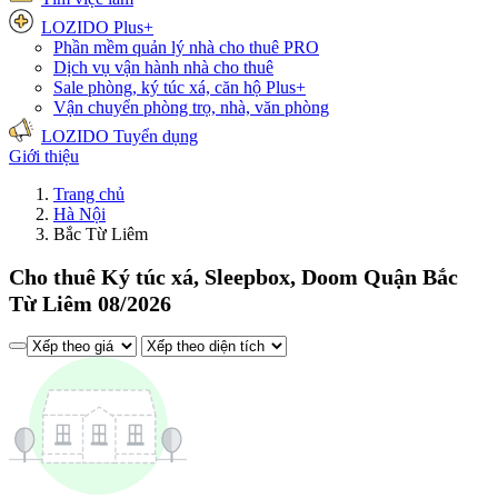
LOZIDO Plus+
Phần mềm quản lý nhà cho thuê
PRO
Dịch vụ vận hành nhà cho thuê
Sale phòng, ký túc xá, căn hộ
Plus+
Vận chuyển phòng trọ, nhà, văn phòng
LOZIDO Tuyển dụng
Giới thiệu
Trang chủ
Hà Nội
Bắc Từ Liêm
Cho thuê Ký túc xá, Sleepbox, Doom Quận Bắc
Từ Liêm 08/2026