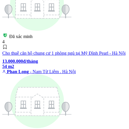
Đã xác minh
4
Cho thuê căn hộ chung cư 1 phòng ngủ tại Mỹ Đình Pearl - Hà Nội
13.000.000đ/tháng
54 m2
Phan Long
- Nam Từ Liêm . Hà Nội