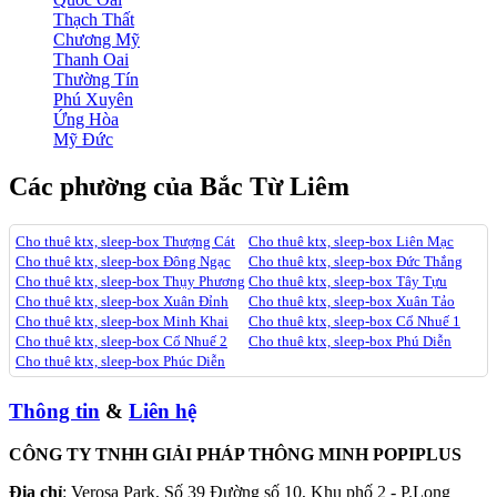
Thạch Thất
Chương Mỹ
Thanh Oai
Thường Tín
Phú Xuyên
Ứng Hòa
Mỹ Đức
Các phường của Bắc Từ Liêm
Cho thuê ktx, sleep-box Thượng Cát
Cho thuê ktx, sleep-box Liên Mạc
Cho thuê ktx, sleep-box Đông Ngạc
Cho thuê ktx, sleep-box Đức Thắng
Cho thuê ktx, sleep-box Thụy Phương
Cho thuê ktx, sleep-box Tây Tựu
Cho thuê ktx, sleep-box Xuân Đỉnh
Cho thuê ktx, sleep-box Xuân Tảo
Cho thuê ktx, sleep-box Minh Khai
Cho thuê ktx, sleep-box Cổ Nhuế 1
Cho thuê ktx, sleep-box Cổ Nhuế 2
Cho thuê ktx, sleep-box Phú Diễn
Cho thuê ktx, sleep-box Phúc Diễn
Thông tin
&
Liên hệ
CÔNG TY TNHH GIẢI PHÁP THÔNG MINH POPIPLUS
Địa chỉ
: Verosa Park, Số 39 Đường số 10, Khu phố 2 - P.Long