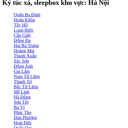
Ký túc xá, sleepbox khu vực: Hà Nội
Quận Ba Đình
Hoàn Kiếm
Tây Hồ
Long Biên
Cầu Giấy
Đống Đa
Hai Bà Trưng
Hoàng Mai
Thanh Xuân
Sóc Sơn
Đông Anh
Gia Lâm
Nam Từ Liêm
Thanh Trì
Bắc Từ Liêm
Mê Linh
Hà Đông
Sơn Tây
Ba Vì
Phúc Thọ
Đan Phượng
Hoài Đức
Quốc Oai