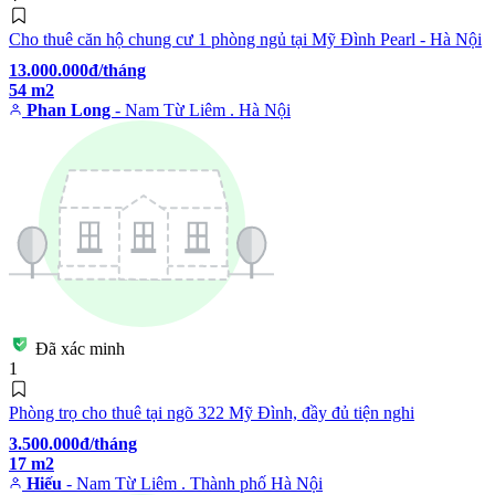
Cho thuê căn hộ chung cư 1 phòng ngủ tại Mỹ Đình Pearl - Hà Nội
13.000.000đ/tháng
54 m2
Phan Long
- Nam Từ Liêm . Hà Nội
Đã xác minh
1
Phòng trọ cho thuê tại ngõ 322 Mỹ Đình, đầy đủ tiện nghi
3.500.000đ/tháng
17 m2
Hiếu
- Nam Từ Liêm . Thành phố Hà Nội