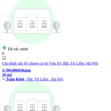
Đã xác minh
6
Cho thuê căn hộ chung cư tại Văn Trì, Bắc Từ Liêm, Hà Nội
3.700.000đ/tháng
18 m2
Tuấn Khôi
- Bắc Từ Liêm . Hà Nội