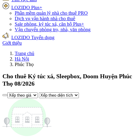
LOZIDO Plus+
Phần mềm quản lý nhà cho thuê
PRO
Dịch vụ vận hành nhà cho thuê
Sale phòng, ký túc xá, căn hộ
Plus+
Vận chuyển phòng trọ, nhà, văn phòng
LOZIDO Tuyển dụng
Giới thiệu
Trang chủ
Hà Nội
Phúc Thọ
Cho thuê Ký túc xá, Sleepbox, Doom Huyện Phúc
Thọ 08/2026