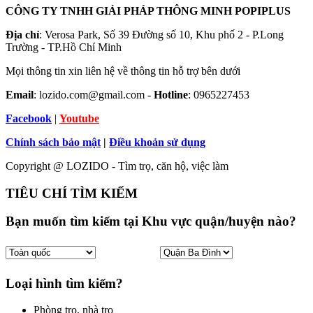
CÔNG TY TNHH GIẢI PHÁP THÔNG MINH POPIPLUS
Địa chỉ
: Verosa Park, Số 39 Đường số 10, Khu phố 2 - P.Long
Trường - TP.Hồ Chí Minh
Mọi thông tin xin liên hệ về thông tin hỗ trợ bên dưới
Email
: lozido.com@gmail.com -
Hotline
: 0965227453
Facebook
|
Youtube
Chính sách bảo mật
|
Điều khoản sử dụng
Copyright @ LOZIDO - Tìm trọ, căn hộ, việc làm
TIÊU CHÍ TÌM KIẾM
Bạn muốn tìm kiếm tại Khu vực quận/huyện nào?
Loại hình tìm kiếm?
Phòng trọ, nhà trọ