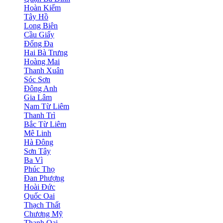
Hoàn Kiếm
Tây Hồ
Long Biên
Cầu Giấy
Đống Đa
Hai Bà Trưng
Hoàng Mai
Thanh Xuân
Sóc Sơn
Đông Anh
Gia Lâm
Nam Từ Liêm
Thanh Trì
Bắc Từ Liêm
Mê Linh
Hà Đông
Sơn Tây
Ba Vì
Phúc Thọ
Đan Phượng
Hoài Đức
Quốc Oai
Thạch Thất
Chương Mỹ
Thanh Oai