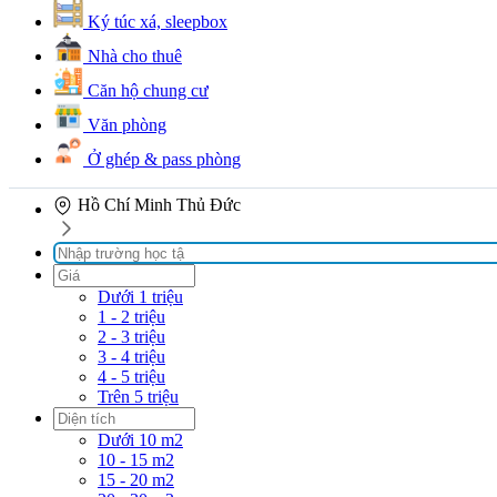
Ký túc xá, sleepbox
Nhà cho thuê
Căn hộ chung cư
Văn phòng
Ở ghép & pass phòng
Hồ Chí Minh
Thủ Đức
Dưới 1 triệu
1 - 2 triệu
2 - 3 triệu
3 - 4 triệu
4 - 5 triệu
Trên 5 triệu
Dưới 10 m2
10 - 15 m2
15 - 20 m2