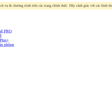
h vụ & chương trình trên các trang chính thức. Hãy cảnh giác với các hình t
huê
PRO
ê
Plus+
văn phòng