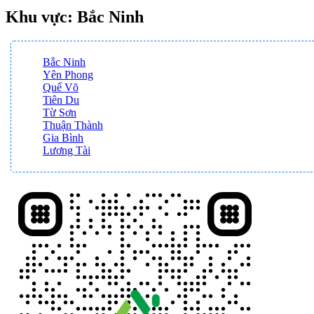
Khu vực: Bắc Ninh
Bắc Ninh
Yên Phong
Quế Võ
Tiên Du
Từ Sơn
Thuận Thành
Gia Bình
Lương Tài