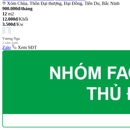
Xóm Chùa, Thôn Đại thượng, Đại Đồng, Tiên Du, Bắc Ninh
900.000đ/tháng
12
m2
12.000đ
/Khối
3.500đ
/Kw
Vương Nga
2 năm trước
Zalo
Xem SĐT