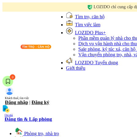
LOZIDO chỉ cung cấp dịc
Tìm trọ, căn hộ
Tìm việc làm
LOZIDO Plus+
Phần mềm quản lý nhà cho t
Dịch vụ vận hành nhà cho thu
Sale phòng, ký túc xá, căn hộ
Vận chuyển phòng trọ, nhà, 
LOZIDO Tuyển dụng
Giới thiệu
0
Khách thuê, tìm việc
Đăng nhập
|
Đăng ký
Chủ nhà
Đăng tin & Lấp phòng
Phòng trọ, nhà trọ