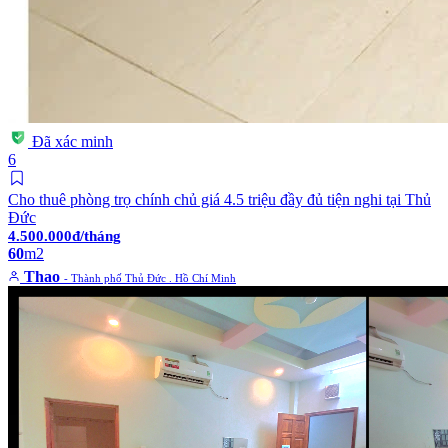
Đã xác minh
6
Cho thuê phòng trọ chính chủ giá 4.5 triệu đầy đủ tiện nghi tại Thủ
Đức
4.500.000đ/tháng
60
m2
Thao
- Thành phố Thủ Đức . Hồ Chí Minh