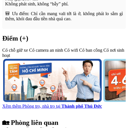
Không phát sinh, không “bẫy” phí.
🎒 Ưu điểm: Chỉ cần mang vali tới là ở, không phải lo sắm gì
thêm, khỏi đau đầu tiền nhà quá cao.
Điểm (+)
Có chỗ giữ xe
Có camera an ninh
Có wifi
Có ban công
Có nơi sinh
hoạt
Xêm thêm Phòng trọ, nhà trọ tại
Thành phố Thủ Đức
🏡 Phòng liên quan