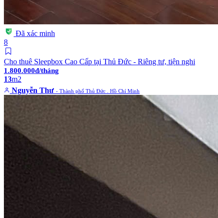
Đã xác minh
8
Cho thuê Sleepbox Cao Cấp tại Thủ Đức - Riêng tư, tiện nghi
1.800.000đ/tháng
13
m2
Nguyễn Thư
- Thành phố Thủ Đức . Hồ Chí Minh