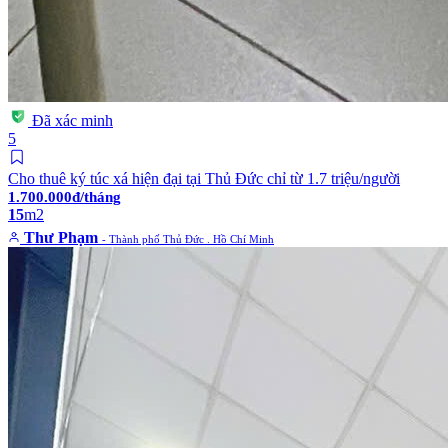
Đã xác minh
5
Cho thuê ký túc xá hiện đại tại Thủ Đức chỉ từ 1.7 triệu/người
1.700.000đ/tháng
15
m2
Thư Phạm
- Thành phố Thủ Đức . Hồ Chí Minh