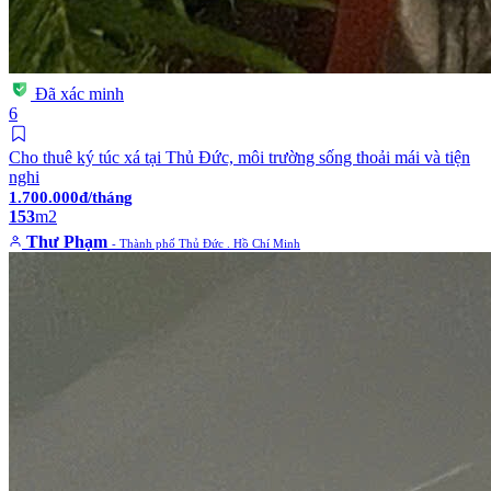
Đã xác minh
6
Cho thuê ký túc xá tại Thủ Đức, môi trường sống thoải mái và tiện
nghi
1.700.000đ/tháng
153
m2
Thư Phạm
- Thành phố Thủ Đức . Hồ Chí Minh