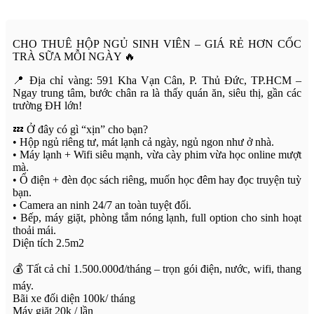
CHO THUÊ HỘP NGỦ SINH VIÊN – GIÁ RẺ HƠN CỐC
TRÀ SỮA MỖI NGÀY 🔥
📍 Địa chỉ vàng: 591 Kha Vạn Cân, P. Thủ Đức, TP.HCM –
Ngay trung tâm, bước chân ra là thấy quán ăn, siêu thị, gần các
trường ĐH lớn!
💤 Ở đây có gì “xịn” cho bạn?
• Hộp ngủ riêng tư, mát lạnh cả ngày, ngủ ngon như ở nhà.
• Máy lạnh + Wifi siêu mạnh, vừa cày phim vừa học online mượt
mà.
• Ổ điện + đèn đọc sách riêng, muốn học đêm hay đọc truyện tuỳ
bạn.
• Camera an ninh 24/7 an toàn tuyệt đối.
• Bếp, máy giặt, phòng tắm nóng lạnh, full option cho sinh hoạt
thoải mái.
Diện tích 2.5m2
💰 Tất cả chỉ 1.500.000đ/tháng – trọn gói điện, nước, wifi, thang
máy.
Bãi xe đối diện 100k/ tháng
Máy giặt 20k / lần