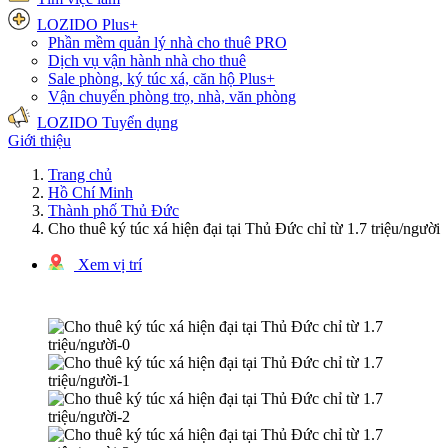
LOZIDO Plus+
Phần mềm quản lý nhà cho thuê
PRO
Dịch vụ vận hành nhà cho thuê
Sale phòng, ký túc xá, căn hộ
Plus+
Vận chuyển phòng trọ, nhà, văn phòng
LOZIDO Tuyển dụng
Giới thiệu
Trang chủ
Hồ Chí Minh
Thành phố Thủ Đức
Cho thuê ký túc xá hiện đại tại Thủ Đức chỉ từ 1.7 triệu/người
Xem vị trí
1/5 hình ảnh