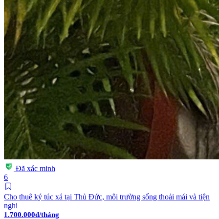
Đã xác minh
6
Cho thuê ký túc xá tại Thủ Đức, môi trường sống thoải mái và tiện
nghi
1.700.000đ/tháng