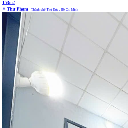
153
m2
Thư Phạm
- Thành phố Thủ Đức . Hồ Chí Minh