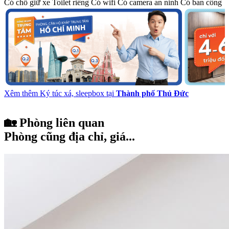
Có chỗ giữ xe
Toilet riêng
Có wifi
Có camera an ninh
Có ban công
Xêm thêm Ký túc xá, sleepbox tại
Thành phố Thủ Đức
🏡 Phòng liên quan
Phòng cũng địa chỉ, giá...