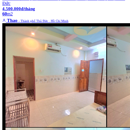
Đức
4.500.000đ/tháng
60
m2
Thao
- Thành phố Thủ Đức . Hồ Chí Minh