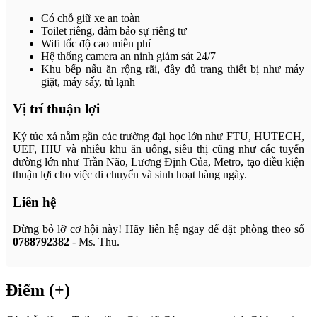
Có chỗ giữ xe an toàn
Toilet riêng, đảm bảo sự riêng tư
Wifi tốc độ cao miễn phí
Hệ thống camera an ninh giám sát 24/7
Khu bếp nấu ăn rộng rãi, đầy đủ trang thiết bị như máy
giặt, máy sấy, tủ lạnh
Vị trí thuận lợi
Ký túc xá nằm gần các trường đại học lớn như FTU, HUTECH,
UEF, HIU và nhiều khu ăn uống, siêu thị cũng như các tuyến
đường lớn như Trần Não, Lương Định Của, Metro, tạo điều kiện
thuận lợi cho việc di chuyển và sinh hoạt hàng ngày.
Liên hệ
Đừng bỏ lỡ cơ hội này! Hãy liên hệ ngay để đặt phòng theo số
0788792382
- Ms. Thu.
Điểm (+)