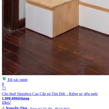
Đã xác minh
8
Cho thuê Sleepbox Cao Cấp tại Thủ Đức - Riêng tư, tiện nghi
1.800.000đ/tháng
13
m2
Nguyễn Thư
- Thành phố Thủ Đức . Hồ Chí Minh