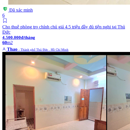
Đã xác minh
6
Cho thuê phòng trọ chính chủ giá 4.5 triệu đầy đủ tiện nghi tại Thủ
Đức
4.500.000đ/tháng
60
m2
Thao
- Thành phố Thủ Đức . Hồ Chí Minh