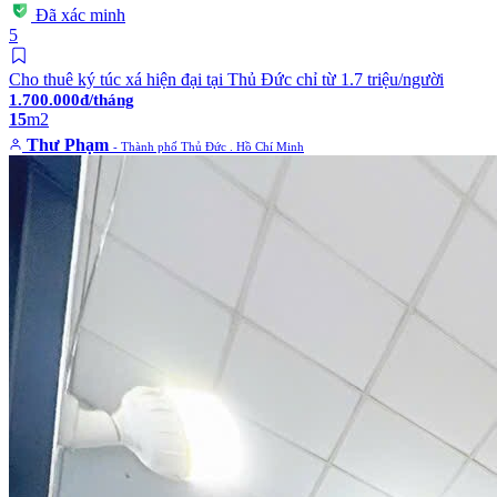
Đã xác minh
5
Cho thuê ký túc xá hiện đại tại Thủ Đức chỉ từ 1.7 triệu/người
1.700.000đ/tháng
15
m2
Thư Phạm
- Thành phố Thủ Đức . Hồ Chí Minh