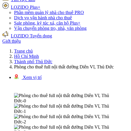
LOZIDO Plus+
Phần mềm quản lý nhà cho thuê
PRO
Dịch vụ vận hành nhà cho thuê
Sale phòng, ký túc xá, căn hộ
Plus+
Vận chuyển phòng trọ, nhà, văn phòng
LOZIDO Tuyển dụng
Giới thiệu
Trang chủ
Hồ Chí Minh
Thành phố Thủ Đức
Phòng cho thuê full nội thất đường Diên Vĩ, Thủ Đức
Xem vị trí
1/6 hình ảnh