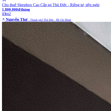
Cho thuê Sleepbox Cao Cấp tại Thủ Đức - Riêng tư, tiện nghi
1.800.000đ/tháng
13
m2
Nguyễn Thư
- Thành phố Thủ Đức . Hồ Chí Minh