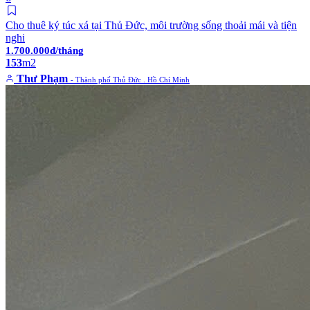
Cho thuê ký túc xá tại Thủ Đức, môi trường sống thoải mái và tiện
nghi
1.700.000đ/tháng
153
m2
Thư Phạm
- Thành phố Thủ Đức . Hồ Chí Minh