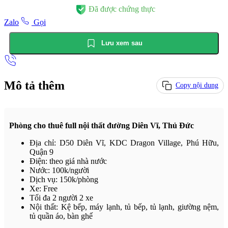
Đã được chứng thực
Zalo
Gọi
Lưu xem sau
Mô tả thêm
Copy nội dung
Phòng cho thuê full nội thất đường Diên Vĩ, Thủ Đức
Địa chỉ: D50 Diên Vĩ, KDC Dragon Village, Phú Hữu,
Quận 9
Điện: theo giá nhà nước
Nước: 100k/người
Dịch vụ: 150k/phòng
Xe: Free
Tối đa 2 người 2 xe
Nội thất: Kệ bếp, máy lạnh, tủ bếp, tủ lạnh, giường nệm,
tủ quần áo, bàn ghế