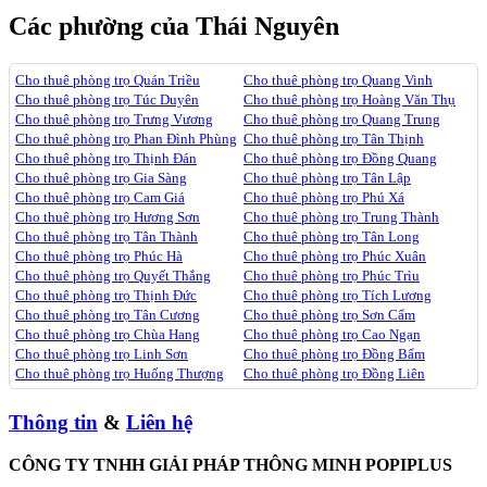
Các phường của Thái Nguyên
Cho thuê phòng trọ Quán Triều
Cho thuê phòng trọ Quang Vinh
Cho thuê phòng trọ Túc Duyên
Cho thuê phòng trọ Hoàng Văn Thụ
Cho thuê phòng trọ Trưng Vương
Cho thuê phòng trọ Quang Trung
Cho thuê phòng trọ Phan Đình Phùng
Cho thuê phòng trọ Tân Thịnh
Cho thuê phòng trọ Thịnh Đán
Cho thuê phòng trọ Đồng Quang
Cho thuê phòng trọ Gia Sàng
Cho thuê phòng trọ Tân Lập
Cho thuê phòng trọ Cam Giá
Cho thuê phòng trọ Phú Xá
Cho thuê phòng trọ Hương Sơn
Cho thuê phòng trọ Trung Thành
Cho thuê phòng trọ Tân Thành
Cho thuê phòng trọ Tân Long
Cho thuê phòng trọ Phúc Hà
Cho thuê phòng trọ Phúc Xuân
Cho thuê phòng trọ Quyết Thắng
Cho thuê phòng trọ Phúc Trìu
Cho thuê phòng trọ Thịnh Đức
Cho thuê phòng trọ Tích Lương
Cho thuê phòng trọ Tân Cương
Cho thuê phòng trọ Sơn Cẩm
Cho thuê phòng trọ Chùa Hang
Cho thuê phòng trọ Cao Ngạn
Cho thuê phòng trọ Linh Sơn
Cho thuê phòng trọ Đồng Bẩm
Cho thuê phòng trọ Huống Thượng
Cho thuê phòng trọ Đồng Liên
Thông tin
&
Liên hệ
CÔNG TY TNHH GIẢI PHÁP THÔNG MINH POPIPLUS