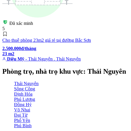
Đã xác minh
5
Cho thuê phòng 23m2 giá rẻ tại đường Bắc Sơn
2.500.000đ/tháng
23 m2
Diệu Mỹ
- Thái Nguyên . Thái Nguyên
Phòng trọ, nhà trọ khu vực: Thái Nguyên
Thái Nguyên
Sông Công
Định Hóa
Phú Lương
Đồng Hỷ
Võ Nhai
Đại Từ
Phổ Yên
Phú Bình