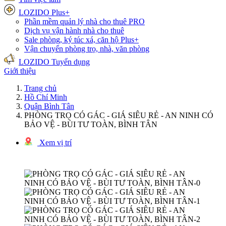
LOZIDO Plus+
Phần mềm quản lý nhà cho thuê
PRO
Dịch vụ vận hành nhà cho thuê
Sale phòng, ký túc xá, căn hộ
Plus+
Vận chuyển phòng trọ, nhà, văn phòng
LOZIDO Tuyển dụng
Giới thiệu
Trang chủ
Hồ Chí Minh
Quận Bình Tân
PHÒNG TRỌ CÓ GÁC - GIÁ SIÊU RẺ - AN NINH CÓ
BẢO VỆ - BÙI TƯ TOÀN, BÌNH TÂN
Xem vị trí
1/6 hình ảnh