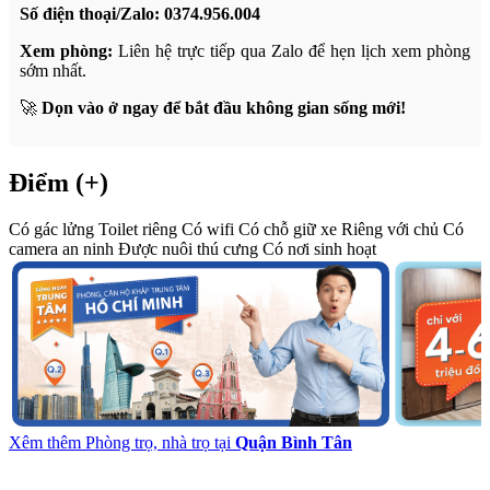
Số điện thoại/Zalo:
0374.956.004
Xem phòng:
Liên hệ trực tiếp qua Zalo để hẹn lịch xem phòng
sớm nhất.
🚀
Dọn vào ở ngay để bắt đầu không gian sống mới!
Điểm (+)
Có gác lửng
Toilet riêng
Có wifi
Có chỗ giữ xe
Riêng với chủ
Có
camera an ninh
Được nuôi thú cưng
Có nơi sinh hoạt
Xêm thêm Phòng trọ, nhà trọ tại
Quận Bình Tân