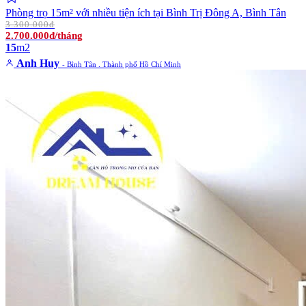
Phòng trọ 15m² với nhiều tiện ích tại Bình Trị Đông A, Bình Tân
3.300.000đ
2.700.000đ/tháng
15
m2
Anh Huy
- Bình Tân . Thành phố Hồ Chí Minh