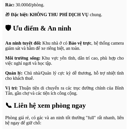
Rác:
30.000đ/phòng.
🎁
Đặc biệt:
KHÔNG THU PHÍ DỊCH VỤ
chung.
🛡️ Ưu điểm & An ninh
An ninh tuyệt đối:
Khu nhà ở có
Bảo vệ trực
, hệ thống camera
giám sát và hầm để xe riêng biệt, an toàn.
Môi trường sống:
Khu vực yên tĩnh, dân trí cao, phù hợp cho
việc nghỉ ngơi và học tập.
Quản lý:
Chủ nhà/Quản lý cực kỳ dễ thương, hỗ trợ nhiệt tình
cho khách thuê.
Vị trí:
Thuận tiện di chuyển ra các trục đường chính của Bình
Tân, gần chợ và các tiện ích công cộng.
📞 Liên hệ xem phòng ngay
Phòng giá rẻ, có gác và an ninh tốt thường "full" rất nhanh, liên
hệ ngay để giữ chỗ: