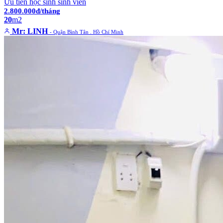
Ưu tiên học sinh sinh viên
2.800.000đ/tháng
20
m2
Mr: LINH
- Quận Bình Tân . Hồ Chí Minh