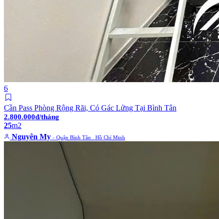
6
Cần Pass Phòng Rộng Rãi, Có Gác Lửng Tại Bình Tân
2.800.000đ/tháng
25
m2
Nguyên My
- Quận Bình Tân . Hồ Chí Minh