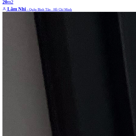
20
m2
Lâm Nhi
- Quận Bình Tân . Hồ Chí Minh