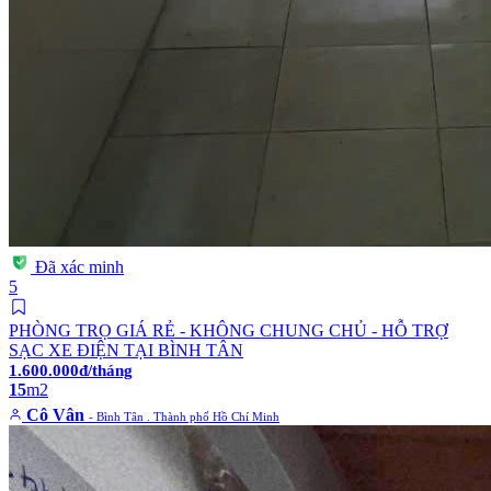
Đã xác minh
5
PHÒNG TRỌ GIÁ RẺ - KHÔNG CHUNG CHỦ - HỖ TRỢ
SẠC XE ĐIỆN TẠI BÌNH TÂN
1.600.000đ/tháng
15
m2
Cô Vân
- Bình Tân . Thành phố Hồ Chí Minh