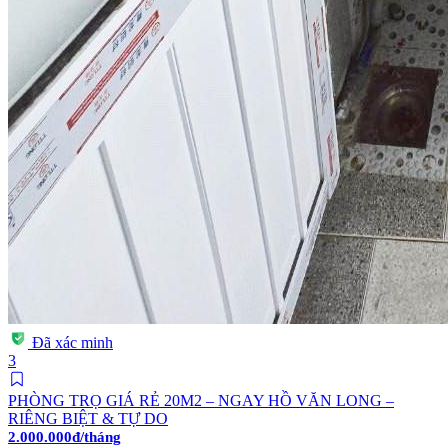
Đã xác minh
3
PHÒNG TRỌ GIÁ RẺ 20M2 – NGAY HỒ VĂN LONG –
RIÊNG BIỆT & TỰ DO
2.000.000đ/tháng