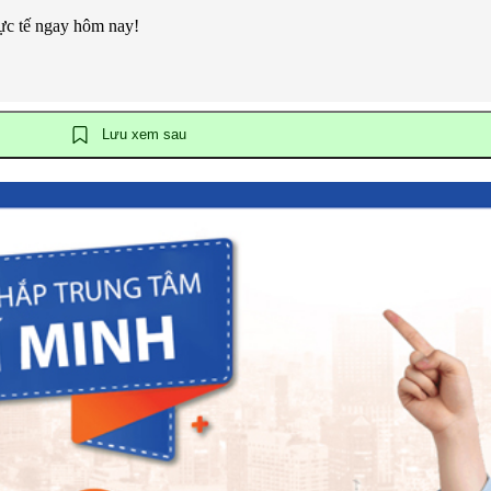
hực tế ngay hôm nay!
Lưu xem sau