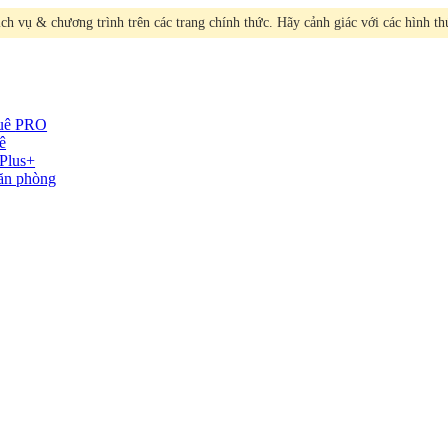
h vụ & chương trình trên các trang chính thức. Hãy cảnh giác với các hình t
huê
PRO
ê
Plus+
văn phòng