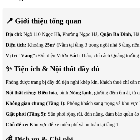
📍 Giới thiệu tổng quan
Địa chỉ:
Ngõ 110 Ngọc Hà, Phường Ngọc Hà,
Quận Ba Đình
, Hà
Diện tích:
Khoảng
25m²
(Nằm tại tầng 3 trong ngôi nhà 5 tầng riêng
Vị trí "Vàng":
Đối diện Vườn Bách Thảo, chỉ cách Quảng trường Ba
✨ Tiện ích & Nội thất đầy đủ
Phòng được trang bị đầy đủ tiện nghi khép kín, khách thuê chỉ cần
Nội thất riêng:
Điều hòa
, bình
Nóng lạnh
, giường đệm êm ái, tủ q
Không gian chung (Tầng 1):
Phòng khách sang trọng và khu vực 
Giặt phơi (Tầng 5):
Sân phơi rộng rãi, đón nắng, đảm bảo quần áo 
Chỗ để xe:
Khu vực để xe miễn phí và an toàn tại tầng 1.
💰 Dịch vụ & Chi phí