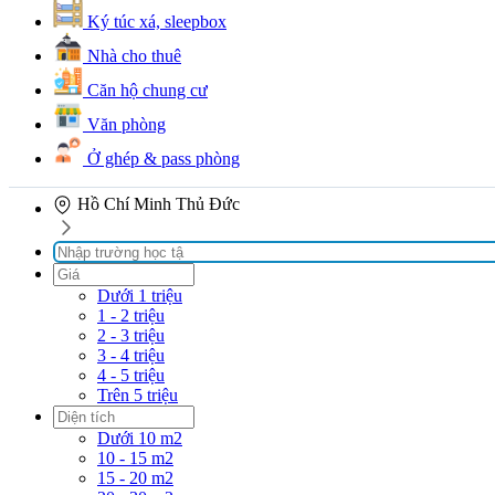
Ký túc xá, sleepbox
Nhà cho thuê
Căn hộ chung cư
Văn phòng
Ở ghép & pass phòng
Hồ Chí Minh
Thủ Đức
Dưới 1 triệu
1 - 2 triệu
2 - 3 triệu
3 - 4 triệu
4 - 5 triệu
Trên 5 triệu
Dưới 10 m2
10 - 15 m2
15 - 20 m2