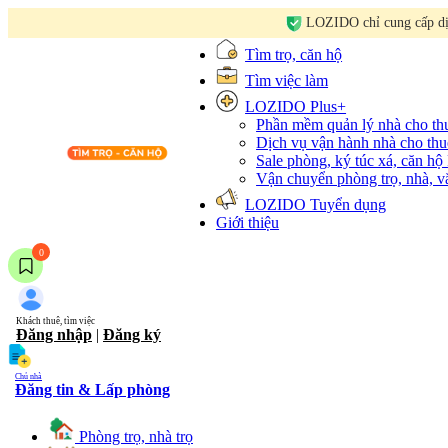
LOZIDO chỉ cung cấp dịc
Tìm trọ, căn hộ
Tìm việc làm
LOZIDO Plus+
Phần mềm quản lý nhà cho t
Dịch vụ vận hành nhà cho thu
Sale phòng, ký túc xá, căn hộ
Vận chuyển phòng trọ, nhà, 
LOZIDO Tuyển dụng
Giới thiệu
0
Khách thuê, tìm việc
Đăng nhập
|
Đăng ký
Chủ nhà
Đăng tin & Lấp phòng
Phòng trọ, nhà trọ