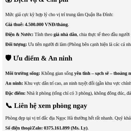
Mức giá cực kỳ hợp lý cho vị trí trung tâm Quận Ba Đình:
Giá thuê:
4.500.000 VNĐ/tháng
.
Điện & Nước:
Tính theo
giá nhà dân
, chia thực tế theo đầu người
Đối tượng:
Ưu tiên người đi làm (Phòng bên cạnh hiện là các cá nh
🛡️ Ưu điểm & An ninh
Môi trường sống:
Không gian sống
yên tĩnh – sạch sẽ – thoáng 
An ninh:
Khu vực dân trí cao, an ninh tuyệt đối (gần khu vực chính 
Đặc điểm:
Nhà ít phòng (tổng chỉ có 3 phòng), không đông đúc, đảm
📞 Liên hệ xem phòng ngay
Phòng đẹp tại vị trí đắc địa Ngọc Hà thường hết rất nhanh. Quý khá
Số điện thoại/Zalo:
0375.161.899 (Ms. Ly)
.