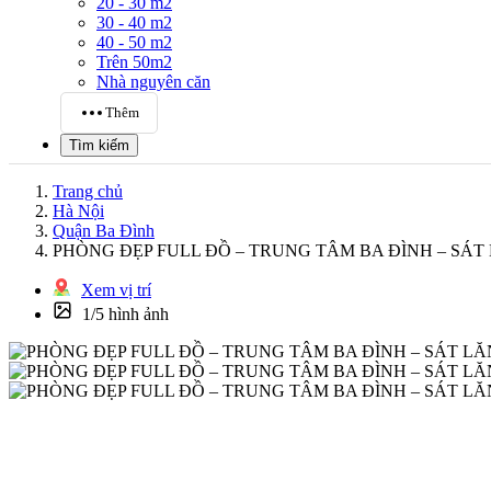
20 - 30 m2
30 - 40 m2
40 - 50 m2
Trên 50m2
Nhà nguyên căn
Thêm
Tìm kiếm
Trang chủ
Hà Nội
Quận Ba Đình
PHÒNG ĐẸP FULL ĐỒ – TRUNG TÂM BA ĐÌNH – SÁT 
Xem vị trí
1/5 hình ảnh