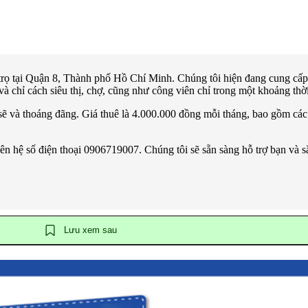
trọ tại Quận 8, Thành phố Hồ Chí Minh. Chúng tôi hiện đang cung cấp 
à chỉ cách siêu thị, chợ, cũng như công viên chỉ trong một khoảng thời
 sẽ và thoáng đãng. Giá thuê là 4.000.000 đồng mỗi tháng, bao gồm các 
liên hệ số điện thoại 0906719007. Chúng tôi sẽ sẵn sàng hỗ trợ bạn và 
Lưu xem sau