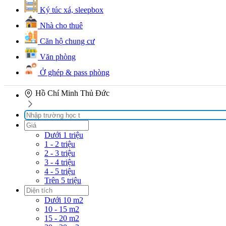
Ký túc xá, sleepbox
Nhà cho thuê
Căn hộ chung cư
Văn phòng
Ở ghép & pass phòng
Hồ Chí Minh
Thủ Đức
Dưới 1 triệu
1 - 2 triệu
2 - 3 triệu
3 - 4 triệu
4 - 5 triệu
Trên 5 triệu
Dưới 10 m2
10 - 15 m2
15 - 20 m2