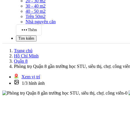
20 - 30 m2
30 - 40 m2
40 - 50 m2
Trên 50m2
Nhà nguyên căn
Thêm
Tìm kiếm
Trang chủ
Hồ Chí Minh
Quận 8
Phòng trọ Quận 8 gần trường học STU, siêu thị, chợ, công viê
Xem vị trí
1/3 hình ảnh