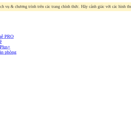
h vụ & chương trình trên các trang chính thức. Hãy cảnh giác với các hình t
huê
PRO
ê
Plus+
văn phòng