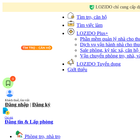
LOZIDO chỉ cung cấp dịc
Tìm trọ, căn hộ
Tìm việc làm
LOZIDO Plus+
Phần mềm quản lý nhà cho t
Dịch vụ vận hành nhà cho thu
Sale phòng, ký túc xá, căn hộ
Vận chuyển phòng trọ, nhà, 
LOZIDO Tuyển dụng
Giới thiệu
0
Khách thuê, tìm việc
Đăng nhập
|
Đăng ký
Chủ nhà
Đăng tin & Lấp phòng
Phòng trọ, nhà trọ