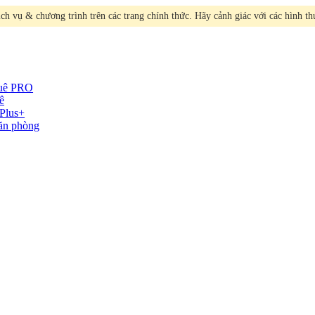
h vụ & chương trình trên các trang chính thức. Hãy cảnh giác với các hình t
huê
PRO
ê
Plus+
văn phòng