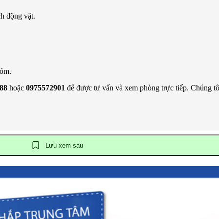
ch động vật.
xóm.
88
hoặc
0975572901
để được tư vấn và xem phòng trực tiếp. Chúng tô
Lưu xem sau