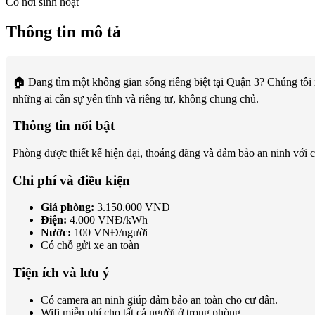
Có nơi sinh hoạt
Thông tin mô tả
🏠 Đang tìm một không gian sống riêng biệt tại Quận 3? Chúng tôi 
những ai cần sự yên tĩnh và riêng tư, không chung chủ.
Thông tin nổi bật
Phòng được thiết kế hiện đại, thoáng đãng và đảm bảo an ninh với c
Chi phí và điều kiện
Giá phòng:
3.150.000 VNĐ
Điện:
4.000 VNĐ/kWh
Nước:
100 VNĐ/người
Có chỗ gửi xe an toàn
Tiện ích và lưu ý
Có camera an ninh giúp đảm bảo an toàn cho cư dân.
Wifi miễn phí cho tất cả người ở trong phòng.