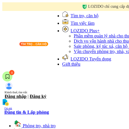
LOZIDO chỉ cung cấp dịc
Tìm trọ, căn hộ
Tìm việc làm
LOZIDO Plus+
Phần mềm quản lý nhà cho t
Dịch vụ vận hành nhà cho thu
Sale phòng, ký túc xá, căn hộ
Vận chuyển phòng trọ, nhà, 
LOZIDO Tuyển dụng
Giới thiệu
0
Khách thuê, tìm việc
Đăng nhập
|
Đăng ký
Chủ nhà
Đăng tin & Lấp phòng
Phòng trọ, nhà trọ