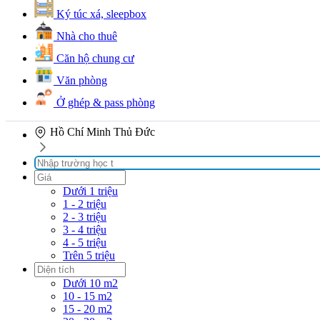
Ký túc xá, sleepbox
Nhà cho thuê
Căn hộ chung cư
Văn phòng
Ở ghép & pass phòng
Hồ Chí Minh
Thủ Đức
Dưới 1 triệu
1 - 2 triệu
2 - 3 triệu
3 - 4 triệu
4 - 5 triệu
Trên 5 triệu
Dưới 10 m2
10 - 15 m2
15 - 20 m2