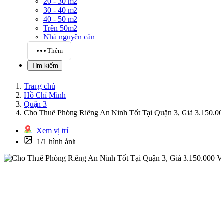
20 - 30 m2
30 - 40 m2
40 - 50 m2
Trên 50m2
Nhà nguyên căn
Thêm
Tìm kiếm
Trang chủ
Hồ Chí Minh
Quận 3
Cho Thuê Phòng Riêng An Ninh Tốt Tại Quận 3, Giá 3.150
Xem vị trí
1/1 hình ảnh