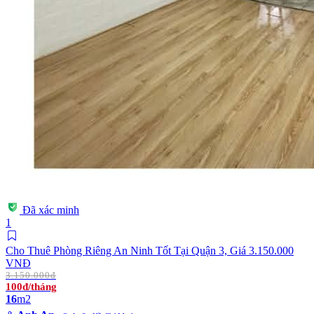
Đã xác minh
1
Cho Thuê Phòng Riêng An Ninh Tốt Tại Quận 3, Giá 3.150.000
VNĐ
3.150.000đ
100đ/tháng
16
m2