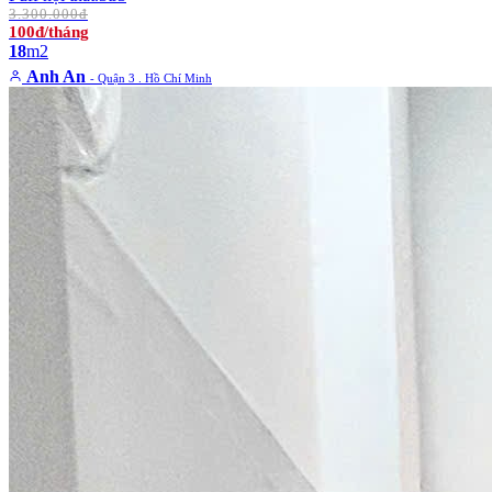
3.300.000đ
100đ/tháng
18
m2
Anh An
- Quận 3 . Hồ Chí Minh