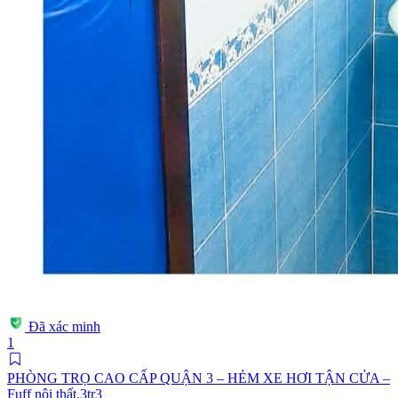
Đã xác minh
1
PHÒNG TRỌ CAO CẤP QUẬN 3 – HẺM XE HƠI TẬN CỬA –
Fuff nội thất.3tr3