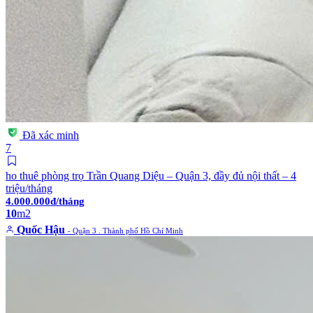
Đã xác minh
7
ho thuê phòng trọ Trần Quang Diệu – Quận 3, đầy đủ nội thất – 4
triệu/tháng
4.000.000đ/tháng
10
m2
Quốc Hậu
- Quận 3 . Thành phố Hồ Chí Minh