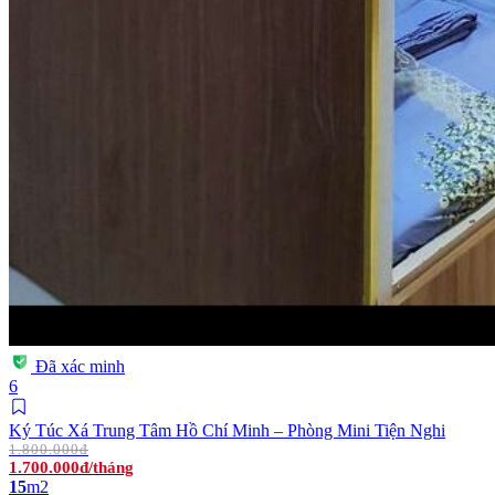
Đã xác minh
6
Ký Túc Xá Trung Tâm Hồ Chí Minh – Phòng Mini Tiện Nghi
1.800.000đ
1.700.000đ/tháng
15
m2