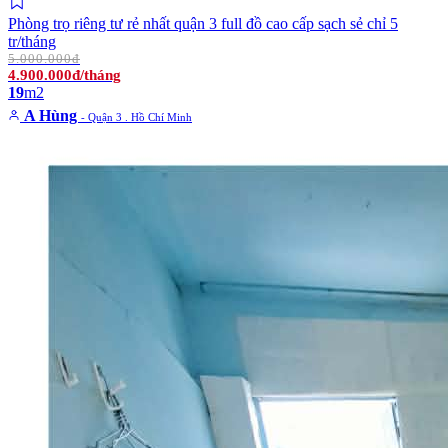
Phòng trọ riêng tư rẻ nhất quận 3 full đồ cao cấp sạch sẻ chỉ 5
tr/tháng
5.000.000đ
4.900.000đ/tháng
19
m2
A Hùng
- Quận 3 . Hồ Chí Minh