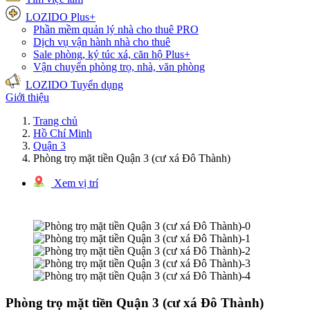
LOZIDO Plus+
Phần mềm quản lý nhà cho thuê
PRO
Dịch vụ vận hành nhà cho thuê
Sale phòng, ký túc xá, căn hộ
Plus+
Vận chuyển phòng trọ, nhà, văn phòng
LOZIDO Tuyển dụng
Giới thiệu
Trang chủ
Hồ Chí Minh
Quận 3
Phòng trọ mặt tiền Quận 3 (cư xá Đô Thành)
Xem vị trí
1/5 hình ảnh
Phòng trọ mặt tiền Quận 3 (cư xá Đô Thành)