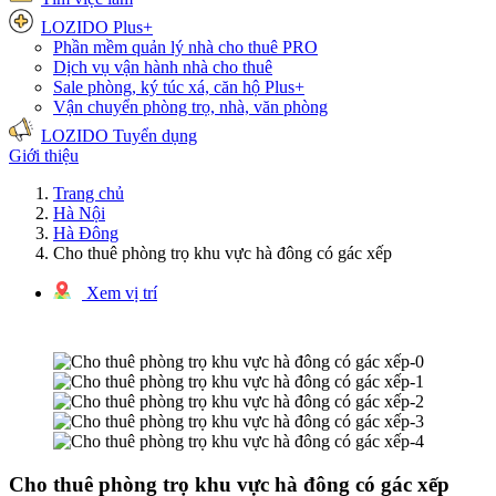
LOZIDO Plus+
Phần mềm quản lý nhà cho thuê
PRO
Dịch vụ vận hành nhà cho thuê
Sale phòng, ký túc xá, căn hộ
Plus+
Vận chuyển phòng trọ, nhà, văn phòng
LOZIDO Tuyển dụng
Giới thiệu
Trang chủ
Hà Nội
Hà Đông
Cho thuê phòng trọ khu vực hà đông có gác xếp
Xem vị trí
1/5 hình ảnh
Cho thuê phòng trọ khu vực hà đông có gác xếp