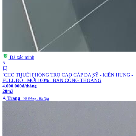
Đã xác minh
5
[CHO THUÊ] PHÒNG TRỌ CAO CẤP ĐA SỸ - KIẾN HƯNG -
FULL ĐỒ - MỚI 100% - BAN CÔNG THOÁNG
4.000.000đ/tháng
20
m2
Trang
- Hà Đông . Hà Nội