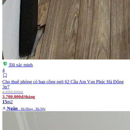
Đã xác minh
4
Cho thuê phòng có ban công ngõ 62 Cầu Am Vạn Phúc Hà Đông
3tr7
4.000.000đ
3.700.000đ/tháng
15
m2
Ngân
- Hà Đông . Hà Nội