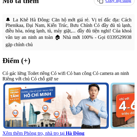
Mô tả thêm
Copy nội dung
🔔 La Khê Hà Đông: Căn hộ mới giá rẻ. Vị trí đắc địa: Cách
Phenikaa, Đại Nam, Kiến Trúc, Bưu Chính Có đầy đủ tủ lạnh,
điều hòa, nóng lạnh, tủ, máy giặt,... đầy đủ tiện nghi! Của khoá
vân tay an ninh an toàn 🏠 Nhà mới 100% - Gọi 0339529938
gặp chính chủ
Điểm (+)
Có gác lửng
Toilet riêng
Có wifi
Có ban công
Có camera an ninh
Riêng với chủ
Có chỗ giữ xe
Xêm thêm Phòng trọ, nhà trọ tại
Hà Đông