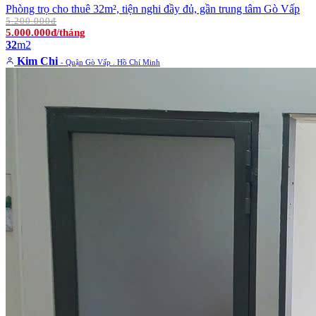
Phòng trọ cho thuê 32m², tiện nghi đầy đủ, gần trung tâm Gò Vấp
5.200.000đ
5.000.000đ/tháng
32
m2
Kim Chi
- Quận Gò Vấp . Hồ Chí Minh