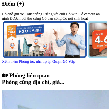
Điểm (+)
Có chỗ giữ xe
Toilet riêng
Riêng với chủ
Có wifi
Có camera an
ninh
Được nuôi thú cưng
Có ban công
Có nơi sinh hoạt
Xêm thêm Phòng trọ, nhà trọ tại
Quận Gò Vấp
🏡 Phòng liên quan
Phòng cũng địa chỉ, giá...