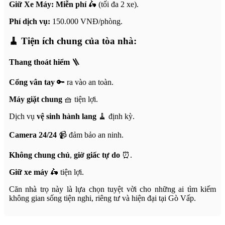
Giữ Xe Máy:
Miễn phí
🛵 (tối đa 2 xe).
Phí dịch vụ:
150.000 VNĐ/phòng.
🧹
Tiện ích chung của tòa nhà:
Thang thoát hiểm
🪜
Cổng vân tay
🔑 ra vào an toàn.
Máy giặt chung
🧺 tiện lợi.
Dịch vụ
vệ sinh hành lang
🧹 định kỳ.
Camera 24/24
📹 đảm bảo an ninh.
Không chung chủ
,
giờ giấc tự do
⏰.
Giữ xe máy
🛵 tiện lợi.
Căn nhà trọ này là lựa chọn tuyệt vời cho những ai tìm kiếm
không gian sống tiện nghi, riêng tư và hiện đại tại Gò Vấp.