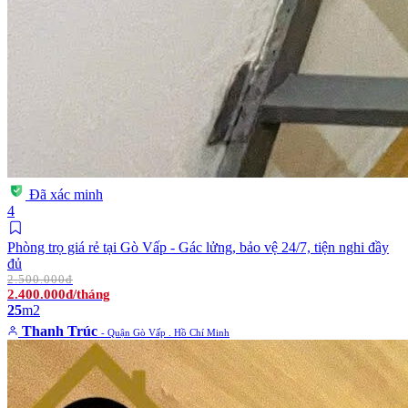
Đã xác minh
4
Phòng trọ giá rẻ tại Gò Vấp - Gác lửng, bảo vệ 24/7, tiện nghi đầy
đủ
2.500.000đ
2.400.000đ/tháng
25
m2
Thanh Trúc
- Quận Gò Vấp . Hồ Chí Minh