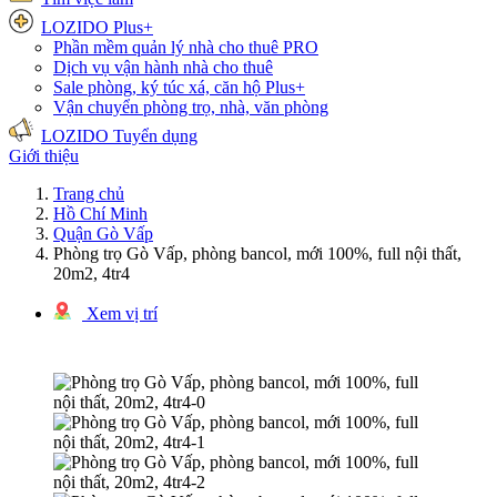
LOZIDO Plus+
Phần mềm quản lý nhà cho thuê
PRO
Dịch vụ vận hành nhà cho thuê
Sale phòng, ký túc xá, căn hộ
Plus+
Vận chuyển phòng trọ, nhà, văn phòng
LOZIDO Tuyển dụng
Giới thiệu
Trang chủ
Hồ Chí Minh
Quận Gò Vấp
Phòng trọ Gò Vấp, phòng bancol, mới 100%, full nội thất,
20m2, 4tr4
Xem vị trí
1/5 hình ảnh