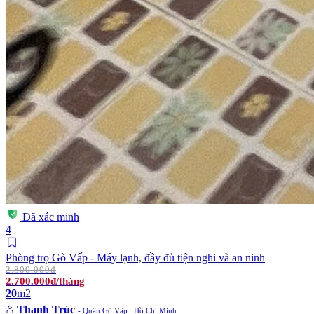
Đã xác minh
4
Phòng trọ Gò Vấp - Máy lạnh, đầy đủ tiện nghi và an ninh
2.800.000đ
2.700.000đ/tháng
20
m2
Thanh Trúc
- Quận Gò Vấp . Hồ Chí Minh