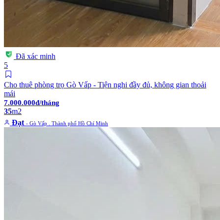
Đã xác minh
5
Cho thuê phòng trọ Gò Vấp - Tiện nghi đầy đủ, không gian thoải
mái
7.000.000đ/tháng
35
m2
Đạt
- Gò Vấp . Thành phố Hồ Chí Minh