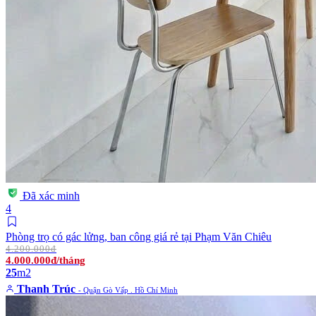
Đã xác minh
4
Phòng trọ có gác lửng, ban công giá rẻ tại Phạm Văn Chiêu
4.200.000đ
4.000.000đ/tháng
25
m2
Thanh Trúc
- Quận Gò Vấp . Hồ Chí Minh