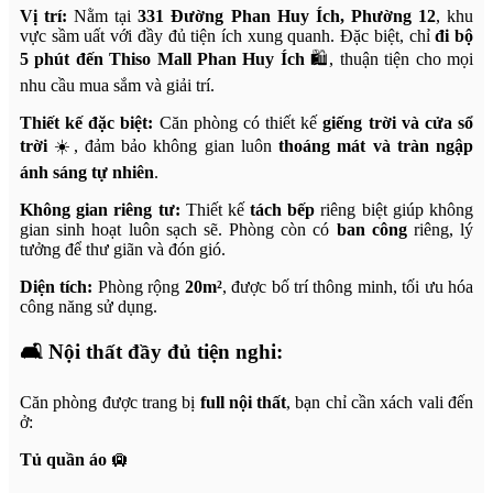
Vị trí:
Nằm tại
331 Đường Phan Huy Ích, Phường 12
, khu
vực sầm uất với đầy đủ tiện ích xung quanh. Đặc biệt, chỉ
đi bộ
5 phút đến Thiso Mall Phan Huy Ích
🛍️, thuận tiện cho mọi
nhu cầu mua sắm và giải trí.
Thiết kế đặc biệt:
Căn phòng có thiết kế
giếng trời và cửa sổ
trời
☀️, đảm bảo không gian luôn
thoáng mát và tràn ngập
ánh sáng tự nhiên
.
Không gian riêng tư:
Thiết kế
tách bếp
riêng biệt giúp không
gian sinh hoạt luôn sạch sẽ. Phòng còn có
ban công
riêng, lý
tưởng để thư giãn và đón gió.
Diện tích:
Phòng rộng
20m²
, được bố trí thông minh, tối ưu hóa
công năng sử dụng.
🛋️
Nội thất đầy đủ tiện nghi:
Căn phòng được trang bị
full nội thất
, bạn chỉ cần xách vali đến
ở:
Tủ quần áo
🛄