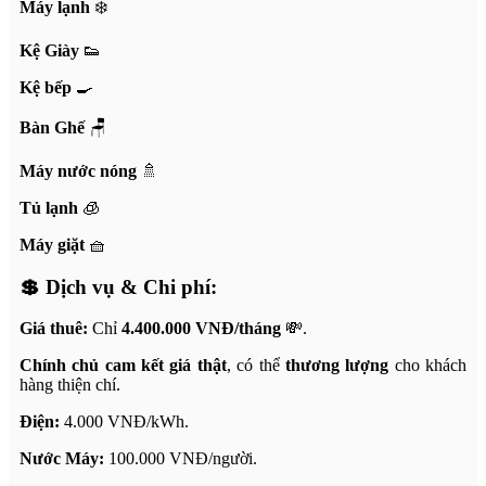
Máy lạnh
❄️
Kệ Giày
👟
Kệ bếp
🍳
Bàn Ghế
🪑
Máy nước nóng
🚿
Tủ lạnh
🧊
Máy giặt
🧺
💲
Dịch vụ & Chi phí:
Giá thuê:
Chỉ
4.400.000 VNĐ/tháng
💸.
Chính chủ cam kết giá thật
, có thể
thương lượng
cho khách
hàng thiện chí.
Điện:
4.000 VNĐ/kWh.
Nước Máy:
100.000 VNĐ/người.