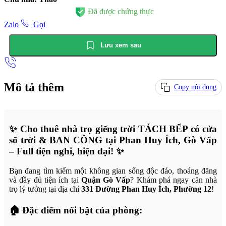
Đã được chứng thực
Zalo
Gọi
Lưu xem sau
Mô tả thêm
Copy nội dung
✨
Cho thuê nhà trọ giếng trời TÁCH BẾP có cửa
sổ trời & BAN CÔNG tại Phan Huy Ích, Gò Vấp
– Full tiện nghi, hiện đại!
✨
Bạn đang tìm kiếm một không gian sống độc đáo, thoáng đãng
và đầy đủ tiện ích tại
Quận Gò Vấp
? Khám phá ngay căn nhà
trọ lý tưởng tại địa chỉ
331 Đường Phan Huy Ích, Phường 12
!
🏠
Đặc điểm nổi bật của phòng: