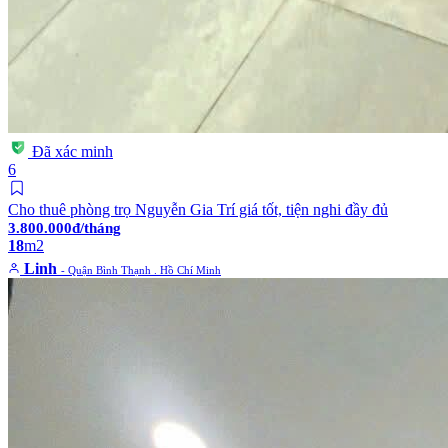
Đã xác minh
6
Cho thuê phòng trọ Nguyễn Gia Trí giá tốt, tiện nghi đầy đủ
3.800.000đ/tháng
18
m2
Linh
- Quận Bình Thạnh . Hồ Chí Minh