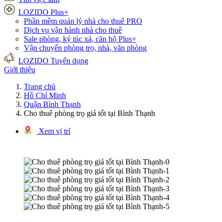
LOZIDO Plus+
Phần mềm quản lý nhà cho thuê
PRO
Dịch vụ vận hành nhà cho thuê
Sale phòng, ký túc xá, căn hộ
Plus+
Vận chuyển phòng trọ, nhà, văn phòng
LOZIDO Tuyển dụng
Giới thiệu
Trang chủ
Hồ Chí Minh
Quận Bình Thạnh
Cho thuê phòng trọ giá tốt tại Bình Thạnh
Xem vị trí
1/6 hình ảnh