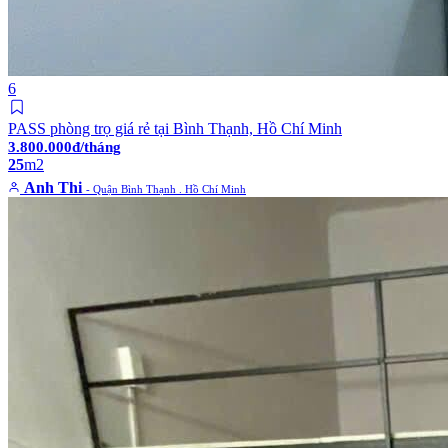
6
PASS phòng trọ giá rẻ tại Bình Thạnh, Hồ Chí Minh
3.800.000đ/tháng
25
m2
Anh Thi
- Quận Bình Thạnh . Hồ Chí Minh