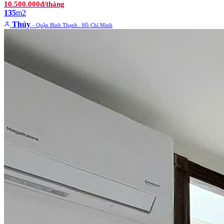
10.500.000đ/tháng
135
m2
Thủy
- Quận Bình Thạnh . Hồ Chí Minh