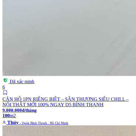
Đã xác minh
6
CĂN HỘ 1PN RIÊNG BIỆT – SÂN THƯỢNG SIÊU CHILL –
NỘI THẤT MỚI 100% NGAY D5 BÌNH THẠNH
9.000.000đ/tháng
100
m2
Thủy
- Quận Bình Thạnh . Hồ Chí Minh