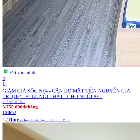
Đã xác minh
4
GIẢM GIÁ SỐC 50% - CĂN HỘ MẶT TIỀN NGUYỄN GIA
TRÍ (D2) - FULL NỘI THẤT - CHO NUÔI PET
4.200.000đ
3.750.000đ/tháng
130
m2
Thủy
- Quận Bình Thạnh . Hồ Chí Minh