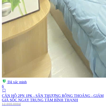
Đã xác minh
6
CĂN HỘ 2PN 1PK - SÂN THƯỢNG RỘNG THOÁNG - GIẢM
GIÁ SỐC NGAY TRUNG TÂM BÌNH THẠNH
12.000.000đ