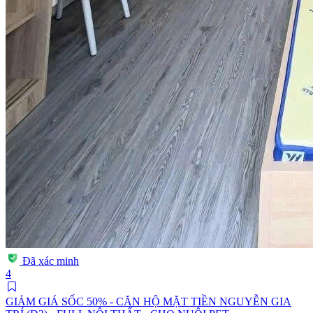
Đã xác minh
4
GIẢM GIÁ SỐC 50% - CĂN HỘ MẶT TIỀN NGUYỄN GIA