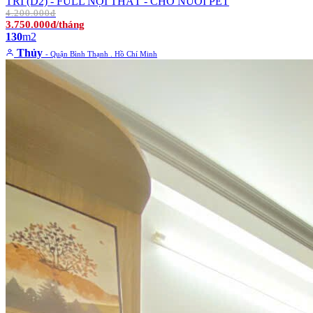
TRÍ (D2) - FULL NỘI THẤT - CHO NUÔI PET
4.200.000đ
3.750.000đ/tháng
130
m2
Thủy
- Quận Bình Thạnh . Hồ Chí Minh