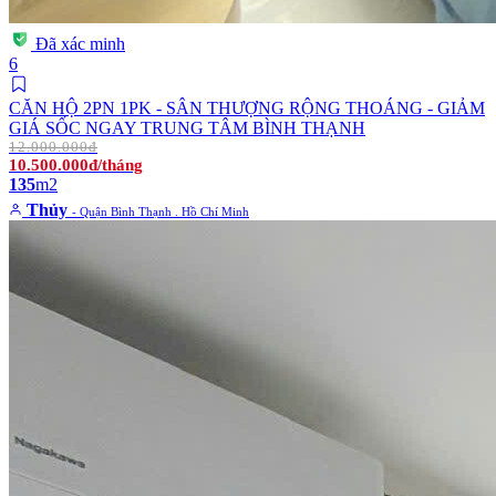
Đã xác minh
6
CĂN HỘ 2PN 1PK - SÂN THƯỢNG RỘNG THOÁNG - GIẢM
GIÁ SỐC NGAY TRUNG TÂM BÌNH THẠNH
12.000.000đ
10.500.000đ/tháng
135
m2
Thủy
- Quận Bình Thạnh . Hồ Chí Minh