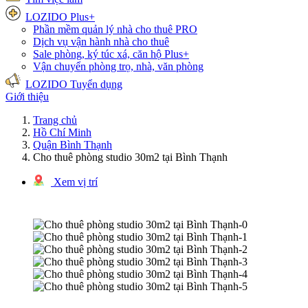
LOZIDO Plus+
Phần mềm quản lý nhà cho thuê
PRO
Dịch vụ vận hành nhà cho thuê
Sale phòng, ký túc xá, căn hộ
Plus+
Vận chuyển phòng trọ, nhà, văn phòng
LOZIDO Tuyển dụng
Giới thiệu
Trang chủ
Hồ Chí Minh
Quận Bình Thạnh
Cho thuê phòng studio 30m2 tại Bình Thạnh
Xem vị trí
1/6 hình ảnh