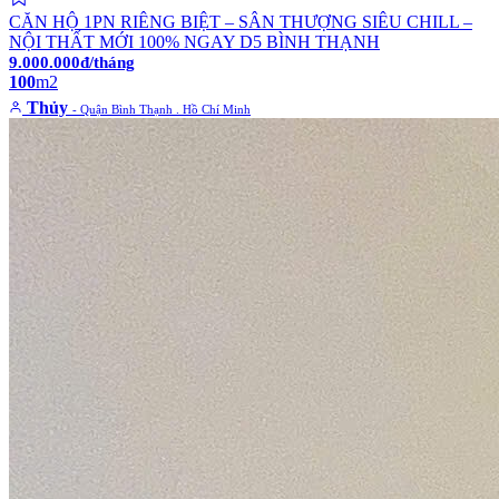
CĂN HỘ 1PN RIÊNG BIỆT – SÂN THƯỢNG SIÊU CHILL –
NỘI THẤT MỚI 100% NGAY D5 BÌNH THẠNH
9.000.000đ/tháng
100
m2
Thủy
- Quận Bình Thạnh . Hồ Chí Minh