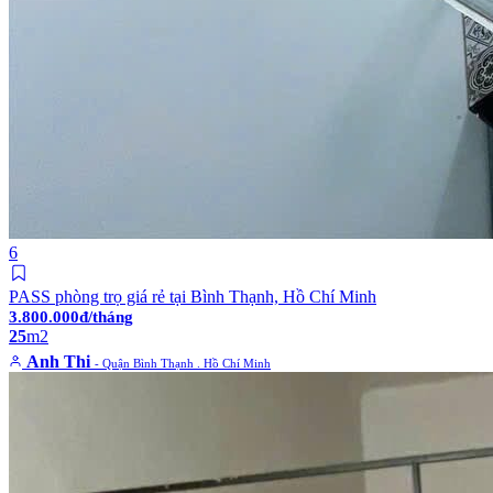
6
PASS phòng trọ giá rẻ tại Bình Thạnh, Hồ Chí Minh
3.800.000đ/tháng
25
m2
Anh Thi
- Quận Bình Thạnh . Hồ Chí Minh