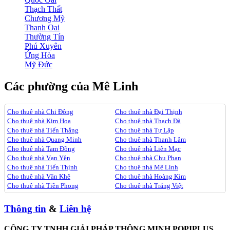
Thạch Thất
Chương Mỹ
Thanh Oai
Thường Tín
Phú Xuyên
Ứng Hòa
Mỹ Đức
Các phường của Mê Linh
Cho thuê nhà Chi Đông
Cho thuê nhà Đại Thịnh
Cho thuê nhà Kim Hoa
Cho thuê nhà Thạch Đà
Cho thuê nhà Tiến Thắng
Cho thuê nhà Tự Lập
Cho thuê nhà Quang Minh
Cho thuê nhà Thanh Lâm
Cho thuê nhà Tam Đồng
Cho thuê nhà Liên Mạc
Cho thuê nhà Vạn Yên
Cho thuê nhà Chu Phan
Cho thuê nhà Tiến Thịnh
Cho thuê nhà Mê Linh
Cho thuê nhà Văn Khê
Cho thuê nhà Hoàng Kim
Cho thuê nhà Tiền Phong
Cho thuê nhà Tráng Việt
Thông tin
&
Liên hệ
CÔNG TY TNHH GIẢI PHÁP THÔNG MINH POPIPLUS