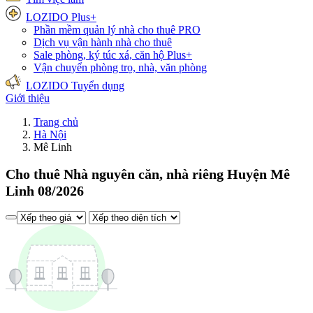
LOZIDO Plus+
Phần mềm quản lý nhà cho thuê
PRO
Dịch vụ vận hành nhà cho thuê
Sale phòng, ký túc xá, căn hộ
Plus+
Vận chuyển phòng trọ, nhà, văn phòng
LOZIDO Tuyển dụng
Giới thiệu
Trang chủ
Hà Nội
Mê Linh
Cho thuê Nhà nguyên căn, nhà riêng Huyện Mê
Linh 08/2026