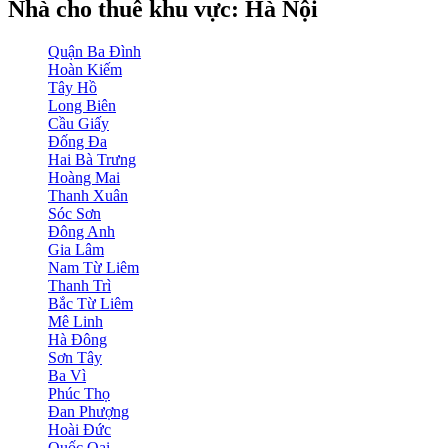
Nhà cho thuê khu vực: Hà Nội
Quận Ba Đình
Hoàn Kiếm
Tây Hồ
Long Biên
Cầu Giấy
Đống Đa
Hai Bà Trưng
Hoàng Mai
Thanh Xuân
Sóc Sơn
Đông Anh
Gia Lâm
Nam Từ Liêm
Thanh Trì
Bắc Từ Liêm
Mê Linh
Hà Đông
Sơn Tây
Ba Vì
Phúc Thọ
Đan Phượng
Hoài Đức
Quốc Oai