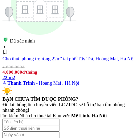
Đã xác minh
5
Cho thuê phòng trọ rộng 22m² tại phố Tây Trà, Hoàng Mai, Hà Nội
4.600.000đ
4.000.000đ/tháng
22 m2
Thanh Trình
- Hoàng Mai . Hà Nội
BẠN CHƯA TÌM ĐƯỢC PHÒNG?
Để lại thông tin chuyên viên LOZIDO sẽ hỗ trợ bạn tìm phòng
nhanh chóng!
Tìm kiếm Nhà cho thuê tại Khu vực
Mê Linh, Hà Nội