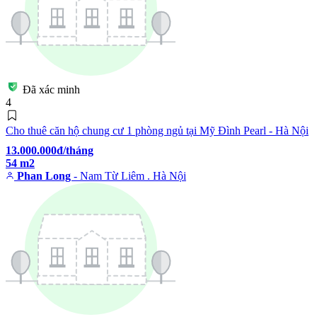
Đã xác minh
4
Cho thuê căn hộ chung cư 1 phòng ngủ tại Mỹ Đình Pearl - Hà Nội
13.000.000đ/tháng
54 m2
Phan Long
- Nam Từ Liêm . Hà Nội