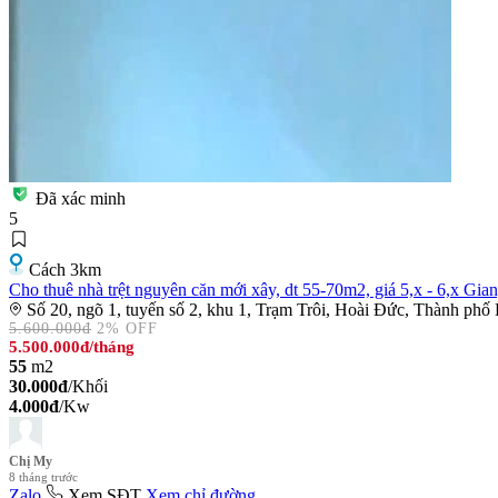
Đã xác minh
5
Cách 3km
Cho thuê nhà trệt nguyên căn mới xây, dt 55-70m2, giá 5,x - 6,x Gia
Số 20, ngõ 1, tuyến số 2, khu 1, Trạm Trôi, Hoài Đức, Thành phố
5.600.000đ
2% OFF
5.500.000đ
/tháng
55
m2
30.000đ
/Khối
4.000đ
/Kw
Chị My
8 tháng trước
Zalo
Xem SĐT
Xem chỉ đường