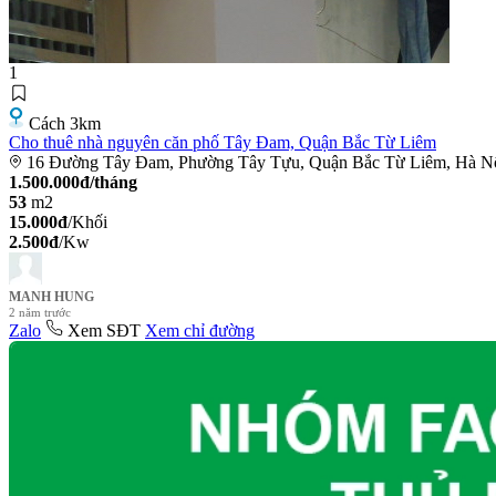
1
Cách 3km
Cho thuê nhà nguyên căn phố Tây Đam, Quận Bắc Từ Liêm
16 Đường Tây Đam, Phường Tây Tựu, Quận Bắc Từ Liêm, Hà N
1.500.000đ/tháng
53
m2
15.000đ
/Khối
2.500đ
/Kw
MANH HUNG
2 năm trước
Zalo
Xem SĐT
Xem chỉ đường