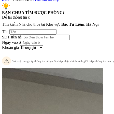
BẠN CHƯA TÌM ĐƯỢC PHÒNG?
Để lại thông tin chuyên v
Tìm kiếm Nhà cho thuê tại Khu vực
Bắc Từ Liêm, Hà Nội
Tên
SĐT liên hệ
Ngày vào ở
Khoản giá
Với việc cung cấp thông tin là bạn đã chấp nhận chính sách giới thiệu thông tin của