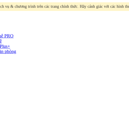
h vụ & chương trình trên các trang chính thức. Hãy cảnh giác với các hình t
huê
PRO
ê
Plus+
văn phòng