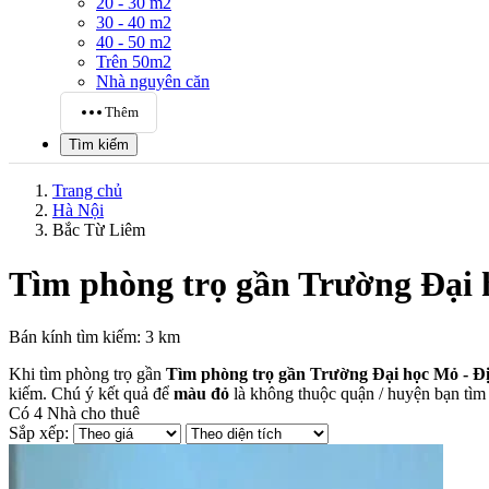
20 - 30 m2
30 - 40 m2
40 - 50 m2
Trên 50m2
Nhà nguyên căn
Thêm
Tìm kiếm
Trang chủ
Hà Nội
Bắc Từ Liêm
Tìm phòng trọ gần Trường Đại 
Bán kính tìm kiếm: 3 km
Khi tìm phòng trọ gần
Tìm phòng trọ gần Trường Đại học Mỏ - Đị
kiếm. Chú ý kết quả để
màu đỏ
là không thuộc quận / huyện bạn tìm
Có
4
Nhà cho thuê
Sắp xếp: