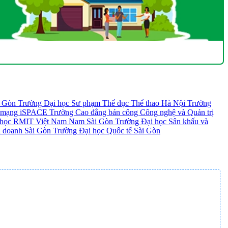
i Gòn
Trường Đại học Sư phạm Thể dục Thể thao Hà Nội
Trường
h mạng iSPACE
Trường Cao đẳng bán công Công nghệ và Quản trị
 học RMIT Việt Nam Nam Sài Gòn
Trường Đại học Sân khấu và
 doanh Sài Gòn
Trường Đại học Quốc tế Sài Gòn