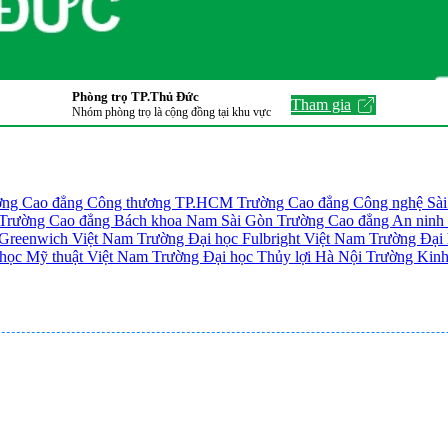
Phòng trọ TP.Thủ Đức
Tham gia
Nhóm phòng trọ là cộng đồng tại khu vực
ờng Cao đẳng Công thương TP.HCM
Trường Cao đẳng Công nghệ Sà
Trường Cao đẳng Bách khoa Nam Sài Gòn
Trường Cao đẳng An nin
 Greenwich Việt Nam
Trường Đại học Fulbright Việt Nam
Trường Đại
 học Mỹ thuật Việt Nam
Trường Đại học Thủy lợi Hà Nội
Trường Kinh