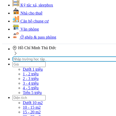
Ký túc xá, sleepbox
Nhà cho thuê
Căn hộ chung cư
Văn phòng
Ở ghép & pass phòng
Hồ Chí Minh
Thủ Đức
Dưới 1 triệu
1 - 2 triệu
2 - 3 triệu
3 - 4 triệu
4 - 5 triệu
Trên 5 triệu
Dưới 10 m2
10 - 15 m2
15 - 20 m2