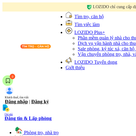
LOZIDO chỉ cung cấp dịc
Tìm trọ, căn hộ
Tìm việc làm
LOZIDO Plus+
Phần mềm quản lý nhà cho t
Dịch vụ vận hành nhà cho thu
Sale phòng, ký túc xá, căn hộ
Vận chuyển phòng trọ, nhà, 
LOZIDO Tuyển dụng
Giới thiệu
0
Khách thuê, tìm việc
Đăng nhập
|
Đăng ký
Chủ nhà
Đăng tin & Lấp phòng
Phòng trọ, nhà trọ