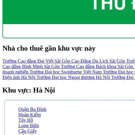
Nhà cho thuê gần khu vực này
Trường Cao đẳng Đại Việt Sài Gòn
Cao Đẳng Du Lịch Sài Gòn
Trư
Cao đẳng Bình Minh Sài Gòn
Trường Cao đẳng Bách khoa Sài Gòn
doanh nghiệp
Trường Đại học Swinburne Việt Nam
Trường Đại học
Điện ảnh Hà Nội
Trường Đại học Ngoại thương Hà Nội
Trường Đại
Khu vực: Hà Nội
Quận Ba Đình
Hoàn Kiếm
Tây Hồ
Long Biên
Cầu Giấy