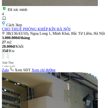
Đã xác minh
4
Cách 3km
CHO THUÊ PHÒNG KHÉP KÍN HÀ NỘI
3B(136/43/10), Ngoạ Long 1, Minh Khai, Bắc Từ Liêm, Hà Nội
3.000.000đ/tháng
27
m2
20.000đ
/Khối
35đ
/Kw
Anh Thư
1 năm trước
Zalo
Xem SĐT
Xem chỉ đường