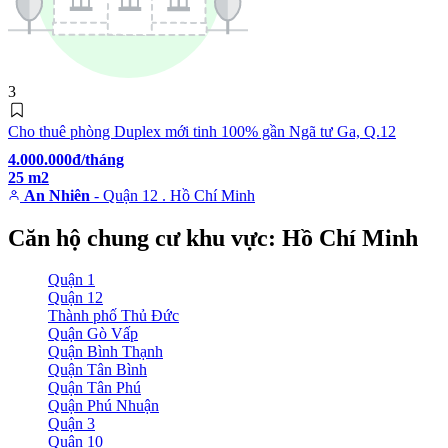
3
Cho thuê phòng Duplex mới tinh 100% gần Ngã tư Ga, Q.12
4.000.000đ/tháng
25 m2
An Nhiên
- Quận 12 . Hồ Chí Minh
Căn hộ chung cư khu vực: Hồ Chí Minh
Quận 1
Quận 12
Thành phố Thủ Đức
Quận Gò Vấp
Quận Bình Thạnh
Quận Tân Bình
Quận Tân Phú
Quận Phú Nhuận
Quận 3
Quận 10