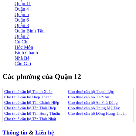
Quận 11
Quận 4
Quận 5
Quận 6
Quận 8
Quận Bình Tân
Quận 7
Củ Chi
Hóc Môn
Bình Chánh
Nhà Bè
Cần Giờ
Các phường của Quận 12
Cho thuê căn hộ Thạnh Xuân
Cho thuê căn hộ Thạnh Lộc
Cho thuê căn hộ Hiệp Thành
Cho thuê căn hộ Thới An
Cho thuê căn hộ Tân Chánh Hiệp
Cho thuê căn hộ An Phú Đông
Cho thuê căn hộ Tân Thới Hiệp
Cho thuê căn hộ Trung Mỹ Tây
Cho thuê căn hộ Tân Hưng Thuận
Cho thuê căn hộ Đông Hưng Thuận
Cho thuê căn hộ Tân Thới Nhất
Thông tin
&
Liên hệ