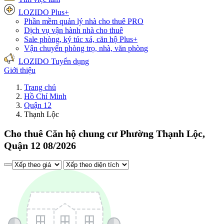
LOZIDO Plus+
Phần mềm quản lý nhà cho thuê
PRO
Dịch vụ vận hành nhà cho thuê
Sale phòng, ký túc xá, căn hộ
Plus+
Vận chuyển phòng trọ, nhà, văn phòng
LOZIDO Tuyển dụng
Giới thiệu
Trang chủ
Hồ Chí Minh
Quận 12
Thạnh Lộc
Cho thuê Căn hộ chung cư Phường Thạnh Lộc,
Quận 12 08/2026