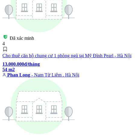
Đã xác minh
4
Cho thuê căn hộ chung cư 1 phòng ngủ tại Mỹ Đình Pearl - Hà Nội
13.000.000đ/tháng
54 m2
Phan Long
- Nam Từ Liêm . Hà Nội