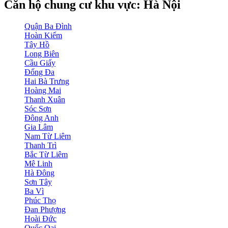
Căn hộ chung cư khu vực: Hà Nội
Quận Ba Đình
Hoàn Kiếm
Tây Hồ
Long Biên
Cầu Giấy
Đống Đa
Hai Bà Trưng
Hoàng Mai
Thanh Xuân
Sóc Sơn
Đông Anh
Gia Lâm
Nam Từ Liêm
Thanh Trì
Bắc Từ Liêm
Mê Linh
Hà Đông
Sơn Tây
Ba Vì
Phúc Thọ
Đan Phượng
Hoài Đức
Quốc Oai