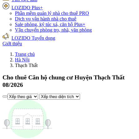
LOZIDO Plus+
Phần mềm quản lý nhà cho thuê
PRO
Dịch vụ vận hành nhà cho thuê
Sale phòng, ký túc xá, căn hộ
Plus+
Vận chuyển phòng trọ, nhà, văn phòng
LOZIDO Tuyển dụng
Giới thiệu
Trang chủ
Hà Nội
Thạch Thất
Cho thuê Căn hộ chung cư Huyện Thạch Thất
08/2026