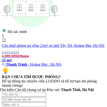
Đã xác minh
5
Cho thuê phòng trọ rộng 22m² tại phố Tây Trà, Hoàng Mai, Hà Nội
4.600.000đ
4.000.000đ/tháng
22 m2
Thanh Trình
- Hoàng Mai . Hà Nội
BẠN CHƯA TÌM ĐƯỢC PHÒNG?
Để lại thông tin chuyên viên LOZIDO sẽ hỗ trợ bạn tìm phòng
nhanh chóng!
Tìm kiếm Căn hộ chung cư tại Khu vực
Thạch Thất, Hà Nội