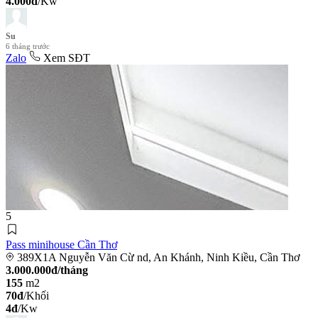
4.000đ
/Kw
Su
6 tháng trước
Zalo
Xem SĐT
5
Pass minihouse Cần Thơ
389X1A Nguyễn Văn Cừ nd, An Khánh, Ninh Kiều, Cần Thơ
3.000.000đ/tháng
155
m2
70đ
/Khối
4đ
/Kw