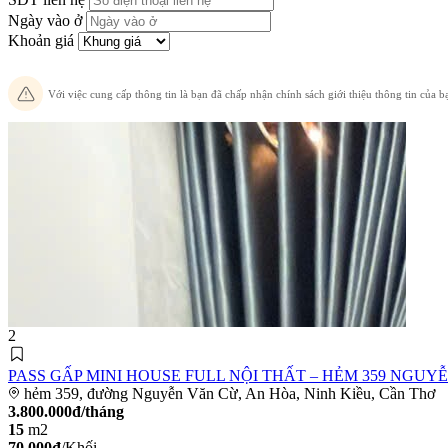
Ngày vào ở
Khoản giá
Với việc cung cấp thông tin là bạn đã chấp nhận chính sách giới thiệu thông tin của
2
PASS GẤP MINI HOUSE FULL NỘI THẤT – HẺM 359 NGUY
hẻm 359, đường Nguyễn Văn Cừ, An Hòa, Ninh Kiều, Cần Thơ
3.800.000đ/tháng
15
m2
70.000đ
/Khối