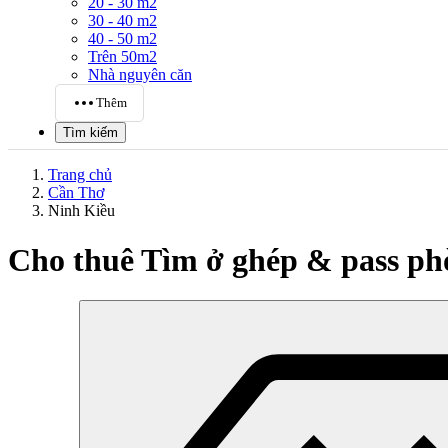
20 - 30 m2
30 - 40 m2
40 - 50 m2
Trên 50m2
Nhà nguyên căn
Thêm
Tìm kiếm
Trang chủ
Cần Thơ
Ninh Kiều
Cho thuê Tìm ở ghép & pass ph