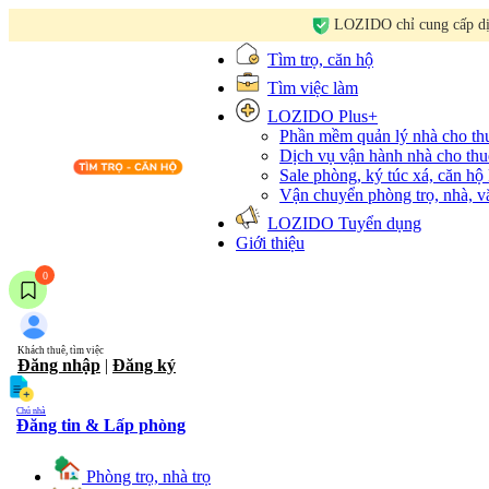
LOZIDO chỉ cung cấp dịc
Tìm trọ, căn hộ
Tìm việc làm
LOZIDO Plus+
Phần mềm quản lý nhà cho t
Dịch vụ vận hành nhà cho thu
Sale phòng, ký túc xá, căn hộ
Vận chuyển phòng trọ, nhà, 
LOZIDO Tuyển dụng
Giới thiệu
0
Khách thuê, tìm việc
Đăng nhập
|
Đăng ký
Chủ nhà
Đăng tin & Lấp phòng
Phòng trọ, nhà trọ