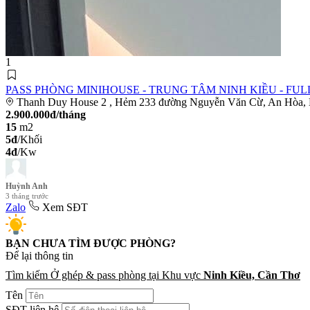
1
PASS PHÒNG MINIHOUSE - TRUNG TÂM NINH KIỀU - FULL
Thanh Duy House 2 , Hẻm 233 đường Nguyễn Văn Cừ, An Hòa, 
2.900.000đ/tháng
15
m2
5đ
/Khối
4đ
/Kw
Huỳnh Anh
3 tháng trước
Zalo
Xem SĐT
BẠN CHƯA TÌM ĐƯỢC PHÒNG?
Để lại thông tin chuyên vi
Tìm kiếm Ở ghép & pass phòng tại Khu vực
Ninh Kiều, Cần Thơ
Tên
SĐT liên hệ