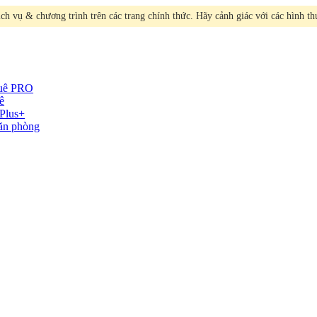
h vụ & chương trình trên các trang chính thức. Hãy cảnh giác với các hình t
huê
PRO
ê
Plus+
văn phòng