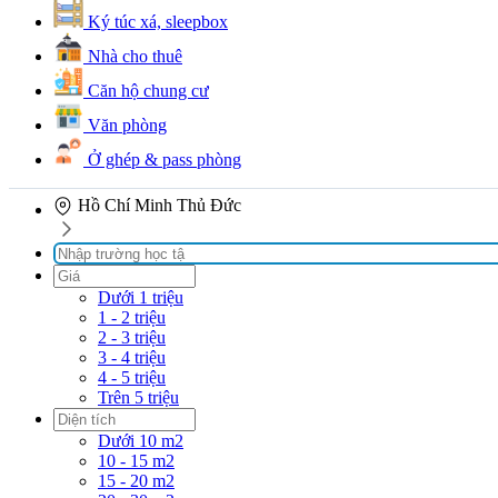
Ký túc xá, sleepbox
Nhà cho thuê
Căn hộ chung cư
Văn phòng
Ở ghép & pass phòng
Hồ Chí Minh
Thủ Đức
Dưới 1 triệu
1 - 2 triệu
2 - 3 triệu
3 - 4 triệu
4 - 5 triệu
Trên 5 triệu
Dưới 10 m2
10 - 15 m2
15 - 20 m2