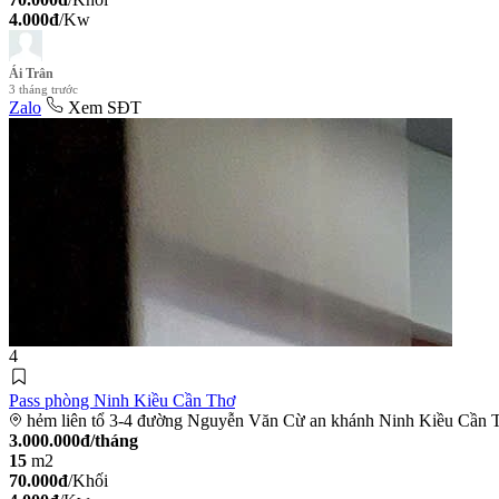
4.000đ
/Kw
Ái Trân
3 tháng trước
Zalo
Xem SĐT
4
Pass phòng Ninh Kiều Cần Thơ
hẻm liên tổ 3-4 đường Nguyễn Văn Cừ an khánh Ninh Kiều Cần 
3.000.000đ/tháng
15
m2
70.000đ
/Khối