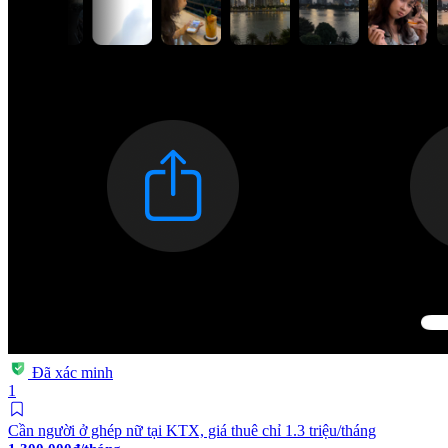
Đã xác minh
1
Cần người ở ghép nữ tại KTX, giá thuê chỉ 1.3 triệu/tháng