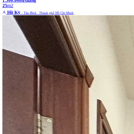
1.300.000đ/tháng
25
m2
Hồ Kỳ
- Tân Bình . Thành phố Hồ Chí Minh