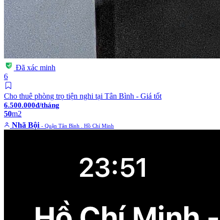
Đã xác minh
6
Cho thuê phòng trọ tiện nghi tại Tân Bình - Giá tốt
6.500.000đ/tháng
50
m2
Nhã Bội
- Quận Tân Bình . Hồ Chí Minh