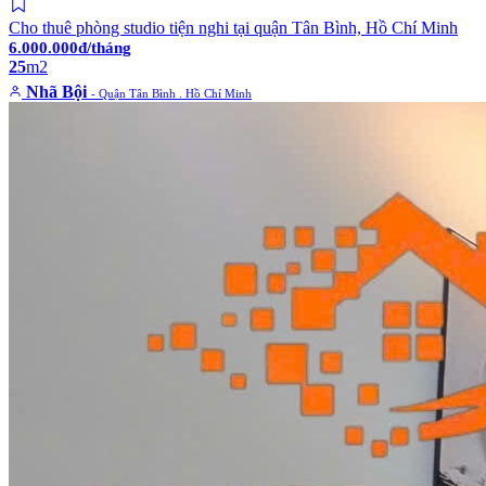
Cho thuê phòng studio tiện nghi tại quận Tân Bình, Hồ Chí Minh
6.000.000đ/tháng
25
m2
Nhã Bội
- Quận Tân Bình . Hồ Chí Minh