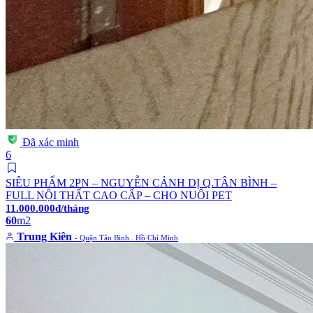
Đã xác minh
6
SIÊU PHẨM 2PN – NGUYỄN CẢNH DỊ Q.TÂN BÌNH –
FULL NỘI THẤT CAO CẤP – CHO NUÔI PET
11.000.000đ/tháng
60
m2
Trung Kiên
- Quận Tân Bình . Hồ Chí Minh