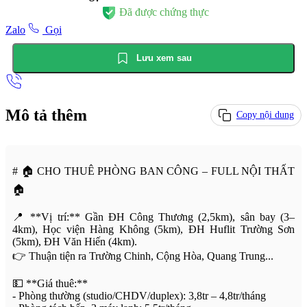
Đã được chứng thực
Zalo
Gọi
Lưu xem sau
Mô tả thêm
Copy nội dung
# 🏠 CHO THUÊ PHÒNG BAN CÔNG – FULL NỘI THẤT
🏠
📍 **Vị trí:** Gần ĐH Công Thương (2,5km), sân bay (3–
4km), Học viện Hàng Không (5km), ĐH Huflit Trường Sơn
(5km), ĐH Văn Hiến (4km).
👉 Thuận tiện ra Trường Chinh, Cộng Hòa, Quang Trung...
💵 **Giá thuê:**
- Phòng thường (studio/CHDV/duplex): 3,8tr – 4,8tr/tháng