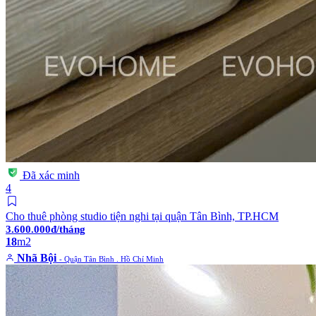
Đã xác minh
4
Cho thuê phòng studio tiện nghi tại quận Tân Bình, TP.HCM
3.600.000đ/tháng
18
m2
Nhã Bội
- Quận Tân Bình . Hồ Chí Minh