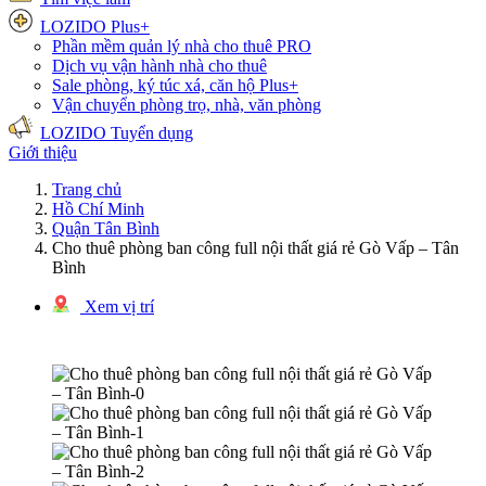
LOZIDO Plus+
Phần mềm quản lý nhà cho thuê
PRO
Dịch vụ vận hành nhà cho thuê
Sale phòng, ký túc xá, căn hộ
Plus+
Vận chuyển phòng trọ, nhà, văn phòng
LOZIDO Tuyển dụng
Giới thiệu
Trang chủ
Hồ Chí Minh
Quận Tân Bình
Cho thuê phòng ban công full nội thất giá rẻ Gò Vấp – Tân
Bình
Xem vị trí
1/6 hình ảnh