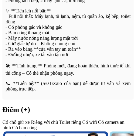
- Phòng tách bếp, 2 máy lạnh: 5,5tr/tháng
✨ **Tiện ích nổi bật:**
- Full nội thất: Máy lạnh, tủ lạnh, nệm, tủ quần áo, kệ bếp, toilet
riêng
- Có phòng gác và không gác
- Ban công thoáng mát
- Máy nước nóng năng lượng mặt trời
- Giờ giấc tự do – Không chung chủ
- Ra vào bằng **cửa vân tay an toàn**
- Đường nhựa, xe tải vào tận nơi
🛠️ **Tình trạng:** Phòng mới, đang hoàn thiện, hình thực tế khi
thi công – Có thể nhận phòng ngay.
📞 **Liên hệ:** (SĐT/Zalo của bạn) để được tư vấn và xem
phòng trực tiếp.
Điểm (+)
Có chỗ giữ xe
Riêng với chủ
Toilet riêng
Có wifi
Có camera an
ninh
Có ban công