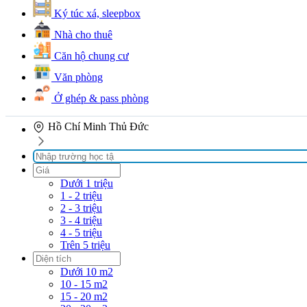
Ký túc xá, sleepbox
Nhà cho thuê
Căn hộ chung cư
Văn phòng
Ở ghép & pass phòng
Hồ Chí Minh
Thủ Đức
Dưới 1 triệu
1 - 2 triệu
2 - 3 triệu
3 - 4 triệu
4 - 5 triệu
Trên 5 triệu
Dưới 10 m2
10 - 15 m2
15 - 20 m2