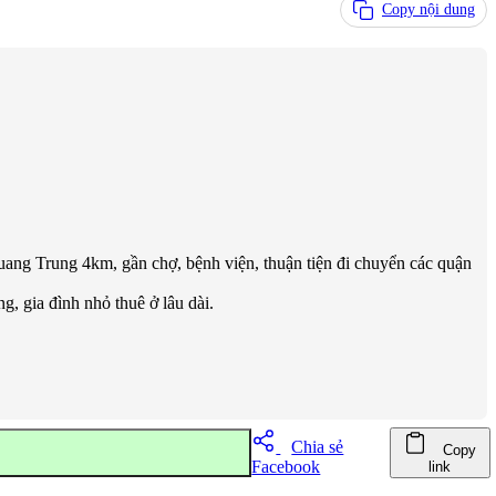
Copy nội dung
g Trung 4km, gần chợ, bệnh viện, thuận tiện đi chuyển các quận
g, gia đình nhỏ thuê ở lâu dài.
Chia sẻ
Copy
Facebook
link