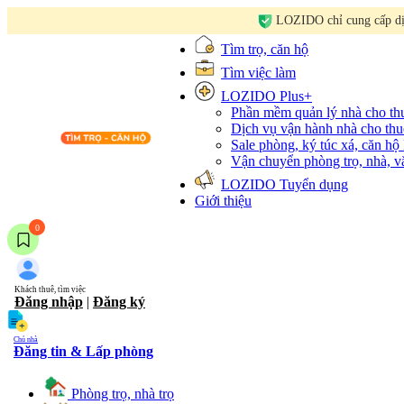
LOZIDO chỉ cung cấp dịc
Tìm trọ, căn hộ
Tìm việc làm
LOZIDO Plus+
Phần mềm quản lý nhà cho t
Dịch vụ vận hành nhà cho thu
Sale phòng, ký túc xá, căn hộ
Vận chuyển phòng trọ, nhà, 
LOZIDO Tuyển dụng
Giới thiệu
0
Khách thuê, tìm việc
Đăng nhập
|
Đăng ký
Chủ nhà
Đăng tin & Lấp phòng
Phòng trọ, nhà trọ