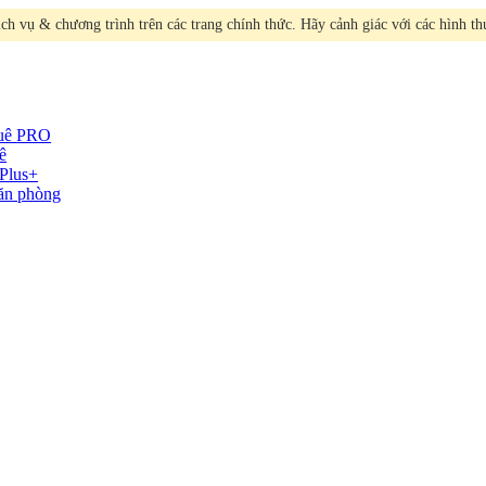
h vụ & chương trình trên các trang chính thức. Hãy cảnh giác với các hình t
huê
PRO
ê
Plus+
văn phòng