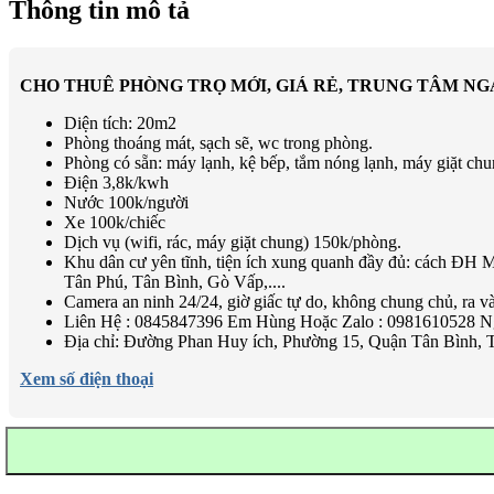
Thông tin mô tả
CHO THUÊ PHÒNG TRỌ MỚI, GIÁ RẺ, TRUNG TÂM N
Diện tích: 20m2
Phòng thoáng mát, sạch sẽ, wc trong phòng.
Phòng có sẵn: máy lạnh, kệ bếp, tắm nóng lạnh, máy giặt ch
Điện 3,8k/kwh
Nước 100k/người
Xe 100k/chiếc
Dịch vụ (wifi, rác, máy giặt chung) 150k/phòng.
Khu dân cư yên tĩnh, tiện ích xung quanh đầy đủ: cách ĐH
Tân Phú, Tân Bình, Gò Vấp,....
Camera an ninh 24/24, giờ giấc tự do, không chung chủ, ra và
Liên Hệ : 0845847396 Em Hùng Hoặc Zalo : 0981610528 
Địa chỉ: Đường Phan Huy ích, Phường 15, Quận Tân Bình,
Xem số điện thoại