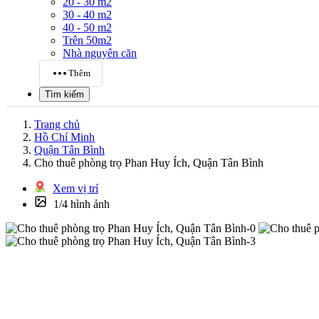
20 - 30 m2
30 - 40 m2
40 - 50 m2
Trên 50m2
Nhà nguyên căn
Thêm
Tìm kiếm
Trang chủ
Hồ Chí Minh
Quận Tân Bình
Cho thuê phòng trọ Phan Huy Ích, Quận Tân Bình
Xem vị trí
1/4 hình ảnh