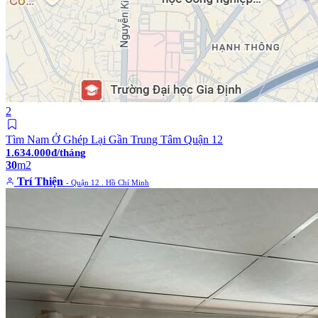
2
Tìm Nam Ở Ghép Lại Gần Trung Tâm Quận 12
1.634.000đ/tháng
30
m2
Trí Thiện
- Quận 12 . Hồ Chí Minh