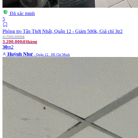
Đã xác minh
5
Phòng trọ Tân Thới Nhất, Quận 12 - Giảm 500k, Giá chỉ 3tr2
3.700.000đ
3.200.000đ/tháng
30
m2
Huỳnh Như
- Quận 12 . Hồ Chí Minh