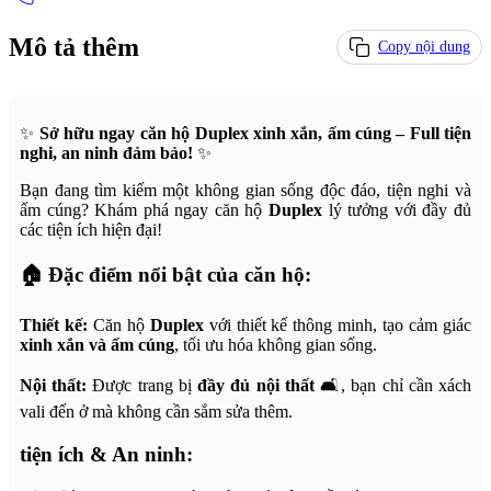
Mô tả thêm
Copy nội dung
✨
Sở hữu ngay căn hộ Duplex xinh xắn, ấm cúng – Full tiện
nghi, an ninh đảm bảo!
✨
Bạn đang tìm kiếm một không gian sống độc đáo, tiện nghi và
ấm cúng? Khám phá ngay căn hộ
Duplex
lý tưởng với đầy đủ
các tiện ích hiện đại!
🏠
Đặc điểm nổi bật của căn hộ:
Thiết kế:
Căn hộ
Duplex
với thiết kế thông minh, tạo cảm giác
xinh xắn và ấm cúng
, tối ưu hóa không gian sống.
Nội thất:
Được trang bị
đầy đủ nội thất
🛋️, bạn chỉ cần xách
vali đến ở mà không cần sắm sửa thêm.
tiện ích & An ninh: