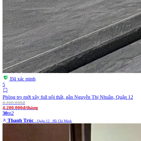
Đã xác minh
5
Phòng trọ mới xây full nội thất, gần Nguyễn Thị Nhuần, Quận 12
4.300.000đ
4.200.000đ/tháng
30
m2
Thanh Trúc
- Quận 12 . Hồ Chí Minh