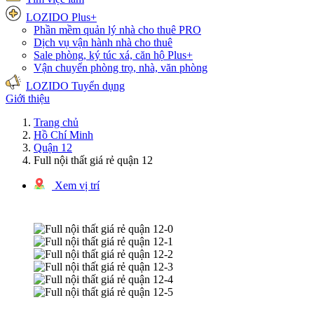
LOZIDO Plus+
Phần mềm quản lý nhà cho thuê
PRO
Dịch vụ vận hành nhà cho thuê
Sale phòng, ký túc xá, căn hộ
Plus+
Vận chuyển phòng trọ, nhà, văn phòng
LOZIDO Tuyển dụng
Giới thiệu
Trang chủ
Hồ Chí Minh
Quận 12
Full nội thất giá rẻ quận 12
Xem vị trí
1/6 hình ảnh