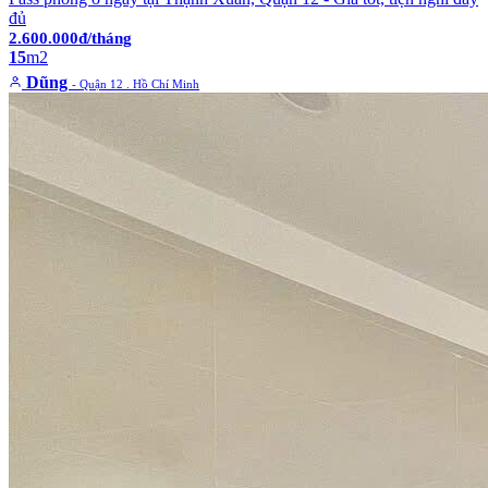
đủ
2.600.000đ/tháng
15
m2
Dũng
- Quận 12 . Hồ Chí Minh