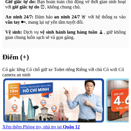
Giờ giấc tự do:
Bạn hoàn toàn chủ động về thời gian sinh hoạt
với
giờ giấc tự do
⏰, không chung chủ.
An ninh 24/7:
Đảm bảo
an ninh 24/7
🚨 với hệ thống ra vào
vân tay
🔑, mang lại sự yên tâm tuyệt đối.
Vệ sinh:
Dịch vụ
vệ sinh hành lang hàng tuần
🧹, giữ không
gian chung luôn sạch sẽ và gọn gàng.
Điểm (+)
Có gác lửng
Có chỗ giữ xe
Toilet riêng
Riêng với chủ
Có wifi
Có
camera an ninh
Xêm thêm Phòng trọ, nhà trọ tại
Quận 12