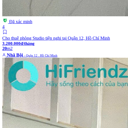
Đã xác minh
4
Cho thuê phòng Studio tiện nghi tại Quận 12, Hồ Chí Minh
3.200.000đ/tháng
20
m2
Nhã Bội
- Quận 12 . Hồ Chí Minh