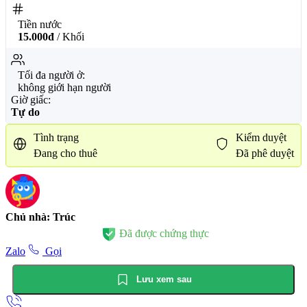
Tiền nước
15.000đ
/ Khối
Tối đa người ở:
không giới hạn người
Giờ giấc:
Tự do
Tình trạng
Kiểm duyệt
Đang cho thuê
Đã phê duyệt
Chủ nhà: Trúc
Đã được chứng thực
Zalo
Gọi
Lưu xem sau