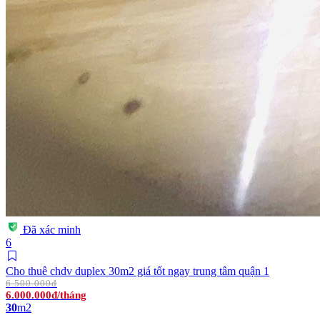
Đã xác minh
6
Cho thuê chdv duplex 30m2 giá tốt ngay trung tâm quận 1
6.500.000đ
6.000.000đ/tháng
30
m2