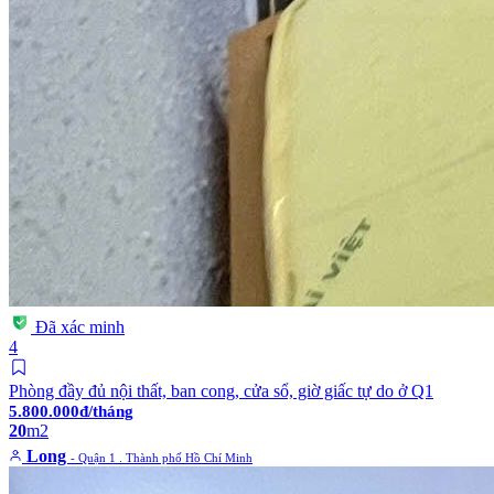
Đã xác minh
4
Phòng đầy đủ nội thất, ban cong, cửa sổ, giờ giấc tự do ở Q1
5.800.000đ/tháng
20
m2
Long
- Quận 1 . Thành phố Hồ Chí Minh