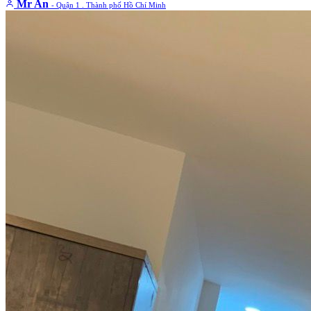
Mr An
- Quận 1 . Thành phố Hồ Chí Minh