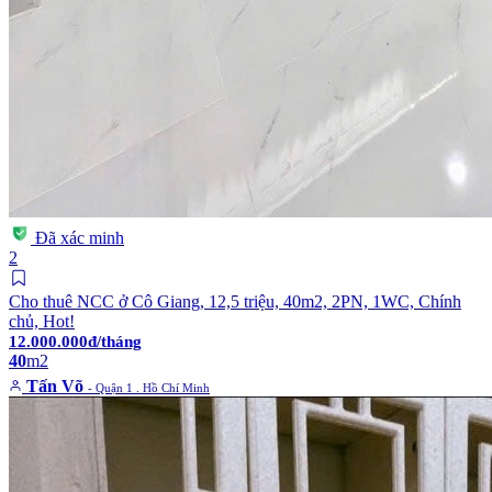
Đã xác minh
2
Cho thuê NCC ở Cô Giang, 12,5 triệu, 40m2, 2PN, 1WC, Chính
chủ, Hot!
12.000.000đ/tháng
40
m2
Tấn Võ
- Quận 1 . Hồ Chí Minh