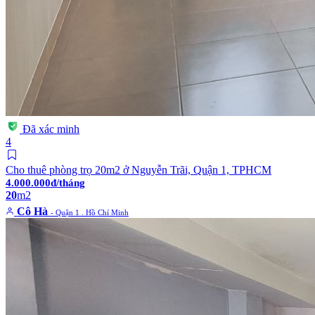
Đã xác minh
4
Cho thuê phòng trọ 20m2 ở Nguyễn Trãi, Quận 1, TPHCM
4.000.000đ/tháng
20
m2
Cô Hà
- Quận 1 . Hồ Chí Minh