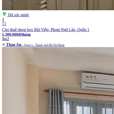
Đã xác minh
3
Cho thuê sleep box Bùi Viện, Phạm Ngũ Lão, Quận 1
1.300.000đ/tháng
5
m2
Thao An
- Quận 1 . Thành phố Hồ Chí Minh