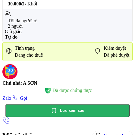
30.000đ
/ Khối
Tối đa người ở:
2 người
Giờ giấc:
Tự do
Tình trạng
Kiểm duyệt
Đang cho thuê
Đã phê duyệt
Chủ nhà: A SƠN
Đã được chứng thực
Zalo
Gọi
Lưu xem sau