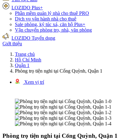
LOZIDO Plus+
Phần mềm quản lý nhà cho thuê
PRO
Dịch vụ vận hành nhà cho thuê
Sale phòng, ký túc xá, căn hộ
Plus+
Vận chuyển phòng trọ, nhà, văn phòng
LOZIDO Tuyển dụng
Giới thiệu
Trang chủ
Hồ Chí Minh
Quận 1
Phòng trọ tiện nghi tại Cống Quỳnh, Quận 1
Xem vị trí
1/5 hình ảnh
Phòng trọ tiện nghi tại Cống Quỳnh, Quận 1