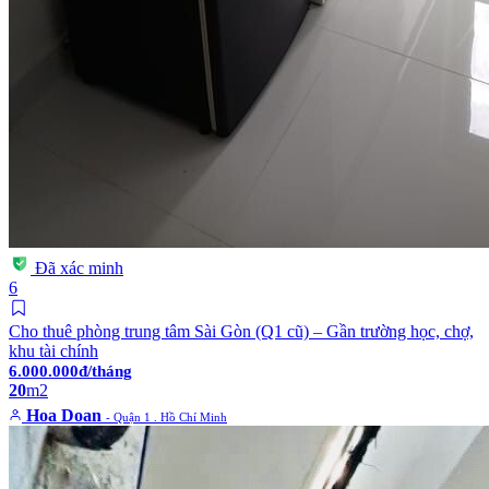
Đã xác minh
6
Cho thuê phòng trung tâm Sài Gòn (Q1 cũ) – Gần trường học, chợ,
khu tài chính
6.000.000đ/tháng
20
m2
Hoa Doan
- Quận 1 . Hồ Chí Minh