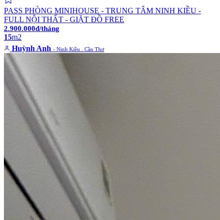
PASS PHÒNG MINIHOUSE - TRUNG TÂM NINH KIỀU -
FULL NỘI THẤT - GIẶT ĐỒ FREE
2.900.000đ/tháng
15
m2
Huỳnh Anh
- Ninh Kiều . Cần Thơ