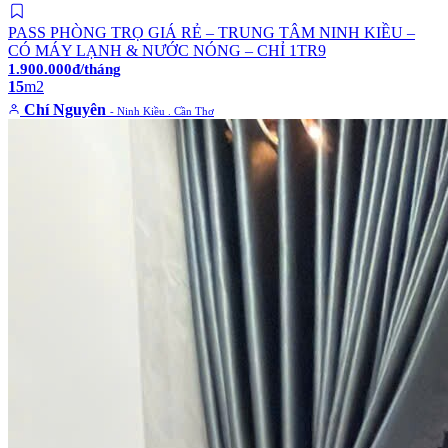
PASS PHÒNG TRỌ GIÁ RẺ – TRUNG TÂM NINH KIỀU –
CÓ MÁY LẠNH & NƯỚC NÓNG – CHỈ 1TR9
1.900.000đ/tháng
15
m2
Chí Nguyên
- Ninh Kiều . Cần Thơ