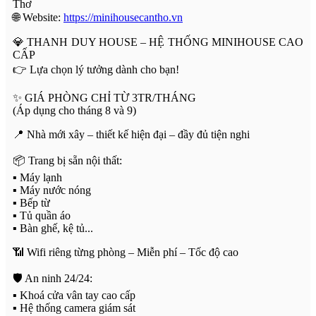
Thơ
🌐 Website:
https://minihousecantho.vn
💎 THANH DUY HOUSE – HỆ THỐNG MINIHOUSE CAO
CẤP
👉 Lựa chọn lý tưởng dành cho bạn!
✨ GIÁ PHÒNG CHỈ TỪ 3TR/THÁNG
(Áp dụng cho tháng 8 và 9)
📍 Nhà mới xây – thiết kế hiện đại – đầy đủ tiện nghi
📦 Trang bị sẵn nội thất:
▪️ Máy lạnh
▪️ Máy nước nóng
▪️ Bếp từ
▪️ Tủ quần áo
▪️ Bàn ghế, kệ tủ...
📶 Wifi riêng từng phòng – Miễn phí – Tốc độ cao
🛡️ An ninh 24/24:
▪️ Khoá cửa vân tay cao cấp
▪️ Hệ thống camera giám sát