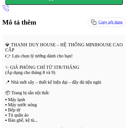
Mô tả thêm
Copy nội dung
💎 THANH DUY HOUSE – HỆ THỐNG MINIHOUSE CAO
CẤP
👉 Lựa chọn lý tưởng dành cho bạn!
✨ GIÁ PHÒNG CHỈ TỪ 3TR/THÁNG
(Áp dụng cho tháng 8 và 9)
📍 Nhà mới xây – thiết kế hiện đại – đầy đủ tiện nghi
📦 Trang bị sẵn nội thất:
▪️ Máy lạnh
▪️ Máy nước nóng
▪️ Bếp từ
▪️ Tủ quần áo
▪️ Bàn ghế, kệ tủ...