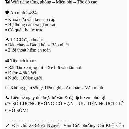
📶 Wifi riêng từng phòng – Miễn phí – Tốc độ cao
🛡️ An ninh 24/24:
▪️ Khoá cửa vân tay cao cấp
▪️ Hệ thống camera giám sát
▪️ Có quản lý túc trực
🚨 PCCC đạt chuẩn:
▪️ Báo cháy – Báo khói – Báo nhiệt
▪️ 2 lối thoát hiểm an toàn
🚘 Tiện ích khác:
▪️ Bãi đậu xe rộng rãi – Xe hơi vào tận nơi
▪️ Điện: 4,5k/kWh
▪️ Nước: 100k/người
✅ Không gian sống: Tiện nghi – An toàn – Văn minh
📞 Liên hệ ngay để được tư vấn & đặt lịch xem phòng!
👉 SỐ LƯỢNG PHÒNG CÓ HẠN – ƯU TIÊN NGƯỜI GIỮ
CHỖ SỚM!
----------------------------------------------
📍 Địa chỉ: 233/46/5 Nguyễn Văn Cừ, phường Cái Khế, Cần