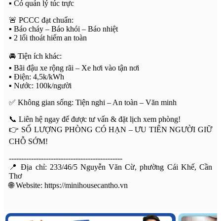
▪️ Có quản lý túc trực
🚨 PCCC đạt chuẩn:
▪️ Báo cháy – Báo khói – Báo nhiệt
▪️ 2 lối thoát hiểm an toàn
🚘 Tiện ích khác:
▪️ Bãi đậu xe rộng rãi – Xe hơi vào tận nơi
▪️ Điện: 4,5k/kWh
▪️ Nước: 100k/người
✅ Không gian sống: Tiện nghi – An toàn – Văn minh
📞 Liên hệ ngay để được tư vấn & đặt lịch xem phòng!
👉 SỐ LƯỢNG PHÒNG CÓ HẠN – ƯU TIÊN NGƯỜI GIỮ
CHỖ SỚM!
----------------------------------------------
📍 Địa chỉ: 233/46/5 Nguyễn Văn Cừ, phường Cái Khế, Cần
Thơ
🌐 Website: https://minihousecantho.vn