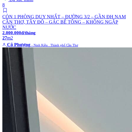
8
CÒN 1 PHÒNG DUY NHẤT – ĐƯỜNG 3/2 – GẦN ĐH NAM
CẦN THƠ, TÂY ĐÔ – GÁC BÊ TÔNG – KHÔNG NGẬP
NƯỚC
2.000.000đ/tháng
27
m2
Cô Phượng
- Ninh Kiều . Thành phố Cần Thơ