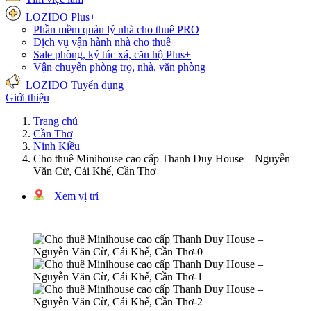
LOZIDO Plus+
Phần mềm quản lý nhà cho thuê
PRO
Dịch vụ vận hành nhà cho thuê
Sale phòng, ký túc xá, căn hộ
Plus+
Vận chuyển phòng trọ, nhà, văn phòng
LOZIDO Tuyển dụng
Giới thiệu
Trang chủ
Cần Thơ
Ninh Kiều
Cho thuê Minihouse cao cấp Thanh Duy House – Nguyễn
Văn Cừ, Cái Khế, Cần Thơ
Xem vị trí
1/3 hình ảnh