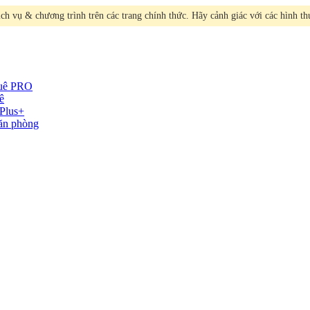
h vụ & chương trình trên các trang chính thức. Hãy cảnh giác với các hình t
huê
PRO
ê
Plus+
văn phòng