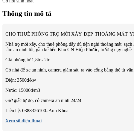
Có nơi sinh hoạt
Thông tin mô tả
CHO THUÊ PHÒNG TRỌ MỚI XÂY, ĐẸP, THOÁNG MÁT, YÊ
Nhà trọ mới xây, cho thuê phòng đầy đủ tiện nghi thoáng mát, sạch
tâm an ninh tốt, gần kế bên Khu CN Hiệp Phước, trường dạy nghề Th
Giá phòng từ 1,8tr - 2tr...
Có nhà để xe an ninh, camera giám sát, ra vào cổng bằng thẻ từ vân 
Điện: 3500đ/kw
Nước: 15000đ/m3
Giờ giấc tự do, có camera an ninh 24/24.
Liên hệ: 0388326100- Anh Khoa
Xem số điện thoại