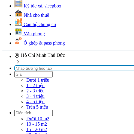
Ký túc xá, sleepbox
Nhà cho thuê
Căn hộ chung cư
Văn phòng
Ở ghép & pass phòng
Hồ Chí Minh
Thủ Đức
Dưới 1 triệu
1 - 2 triệu
2 - 3 triệu
3 - 4 triệu
4 - 5 triệu
Trên 5 triệu
Dưới 10 m2
10 - 15 m2
15 - 20 m2