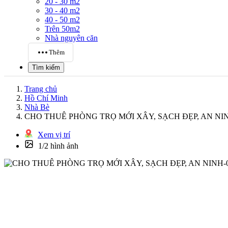
20 - 30 m2
30 - 40 m2
40 - 50 m2
Trên 50m2
Nhà nguyên căn
Thêm
Tìm kiếm
Trang chủ
Hồ Chí Minh
Nhà Bè
CHO THUÊ PHÒNG TRỌ MỚI XÂY, SẠCH ĐẸP, AN NI
Xem vị trí
1/2 hình ảnh