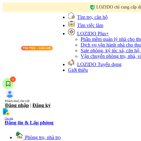
LOZIDO chỉ cung cấp dịc
Tìm trọ, căn hộ
Tìm việc làm
LOZIDO Plus+
Phần mềm quản lý nhà cho t
Dịch vụ vận hành nhà cho thu
Sale phòng, ký túc xá, căn hộ
Vận chuyển phòng trọ, nhà, 
LOZIDO Tuyển dụng
Giới thiệu
0
Khách thuê, tìm việc
Đăng nhập
|
Đăng ký
Chủ nhà
Đăng tin & Lấp phòng
Phòng trọ, nhà trọ