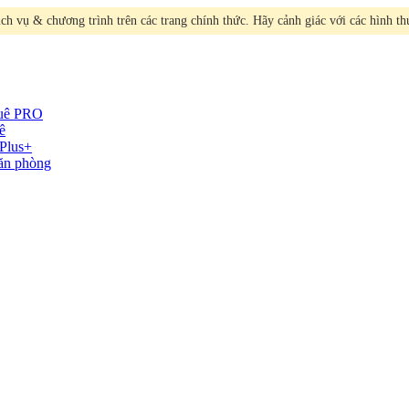
h vụ & chương trình trên các trang chính thức. Hãy cảnh giác với các hình t
huê
PRO
ê
Plus+
văn phòng