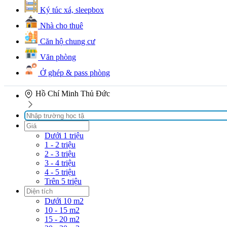
Ký túc xá, sleepbox
Nhà cho thuê
Căn hộ chung cư
Văn phòng
Ở ghép & pass phòng
Hồ Chí Minh
Thủ Đức
Dưới 1 triệu
1 - 2 triệu
2 - 3 triệu
3 - 4 triệu
4 - 5 triệu
Trên 5 triệu
Dưới 10 m2
10 - 15 m2
15 - 20 m2