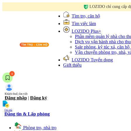
LOZIDO chỉ cung cấp dịc
Tìm trọ, căn hộ
Tìm việc làm
LOZIDO Plus+
Phần mềm quản lý nhà cho t
Dịch vụ vận hành nhà cho thu
Sale phòng, ký túc xá, căn hộ
Vận chuyển phòng trọ, nhà, 
LOZIDO Tuyển dụng
Giới thiệu
0
Khách thuê, tìm việc
Đăng nhập
|
Đăng ký
Chủ nhà
Đăng tin & Lấp phòng
Phòng trọ, nhà trọ