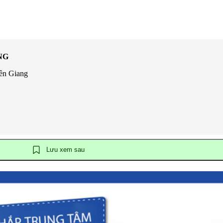
NG
iền Giang
Lưu xem sau