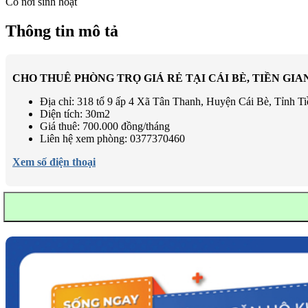
Có nơi sinh hoạt
Thông tin mô tả
CHO THUÊ PHÒNG TRỌ GIÁ RẺ TẠI CÁI BÈ, TIỀN GIA
Địa chỉ: 318 tổ 9 ấp 4 Xã Tân Thanh, Huyện Cái Bè, Tỉnh T
Diện tích: 30m2
Giá thuê: 700.000 đồng/tháng
Liên hệ xem phòng: 0377370460
Xem số điện thoại