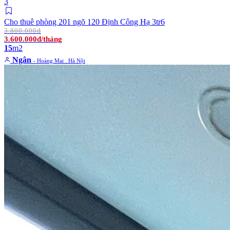
3
Cho thuê phòng 201 ngõ 120 Định Công Hạ 3tr6
3.800.000đ
3.600.000đ/tháng
15
m2
Ngân
- Hoàng Mai . Hà Nội