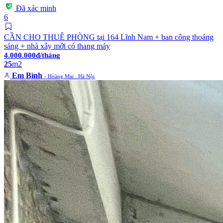
Đã xác minh
6
CẦN CHO THUÊ PHÒNG tại 164 Lĩnh Nam + ban công thoáng
sáng + nhà xây mới có thang máy
4.000.000đ/tháng
25
m2
Em Bình
- Hoàng Mai . Hà Nội