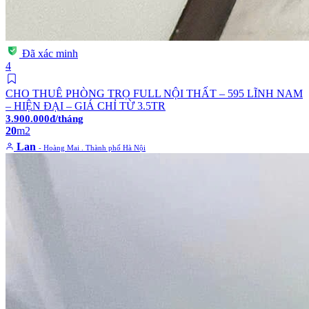
Đã xác minh
4
CHO THUÊ PHÒNG TRỌ FULL NỘI THẤT – 595 LĨNH NAM
– HIỆN ĐẠI – GIÁ CHỈ TỪ 3.5TR
3.900.000đ/tháng
20
m2
Lan
- Hoàng Mai . Thành phố Hà Nội