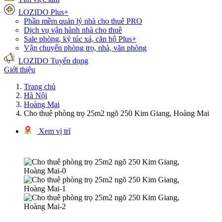
LOZIDO Plus+
Phần mềm quản lý nhà cho thuê
PRO
Dịch vụ vận hành nhà cho thuê
Sale phòng, ký túc xá, căn hộ
Plus+
Vận chuyển phòng trọ, nhà, văn phòng
LOZIDO Tuyển dụng
Giới thiệu
Trang chủ
Hà Nội
Hoàng Mai
Cho thuê phòng trọ 25m2 ngõ 250 Kim Giang, Hoàng Mai
Xem vị trí
1/3 hình ảnh