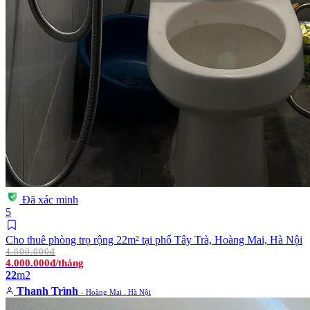
Đã xác minh
5
Cho thuê phòng trọ rộng 22m² tại phố Tây Trà, Hoàng Mai, Hà Nội
4.600.000đ
4.000.000đ/tháng
22
m2
Thanh Trình
- Hoàng Mai . Hà Nội