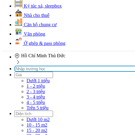
Ký túc xá, sleepbox
Nhà cho thuê
Căn hộ chung cư
Văn phòng
Ở ghép & pass phòng
Hồ Chí Minh
Thủ Đức
Dưới 1 triệu
1 - 2 triệu
2 - 3 triệu
3 - 4 triệu
4 - 5 triệu
Trên 5 triệu
Dưới 10 m2
10 - 15 m2
15 - 20 m2