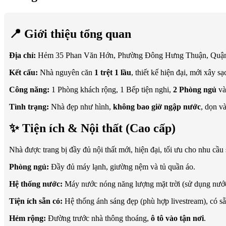
📍 Giới thiệu tổng quan
Địa chỉ:
Hẻm 35 Phan Văn Hớn, Phường Đông Hưng Thuận, Quận 
Kết cấu:
Nhà nguyên căn
1 trệt 1 lầu
, thiết kế hiện đại, mới xây s
Công năng:
1 Phòng khách rộng, 1 Bếp tiện nghi,
2 Phòng ngủ
và 
Tình trạng:
Nhà đẹp như hình,
không bao giờ ngập nước
, dọn v
✨ Tiện ích & Nội thất (Cao cấp)
Nhà được trang bị đầy đủ nội thất mới, hiện đại, tối ưu cho nhu cầu 
Phòng ngủ:
Đầy đủ máy lạnh, giường nệm và tủ quần áo.
Hệ thống nước:
Máy nước nóng năng lượng mặt trời (sử dụng nước 
Tiện ích sẵn có:
Hệ thống ánh sáng đẹp (phù hợp livestream), có sẵ
Hẻm rộng:
Đường trước nhà thông thoáng,
ô tô vào tận nơi
.