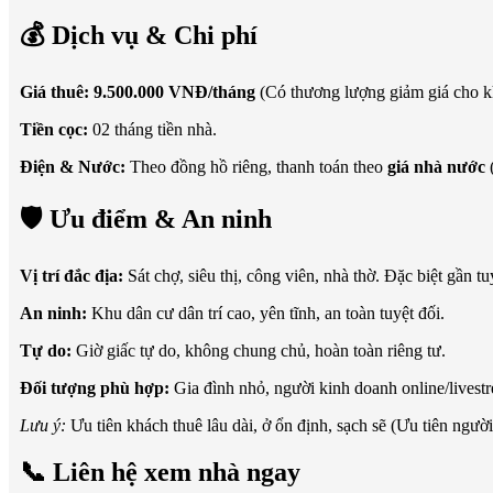
💰 Dịch vụ & Chi phí
Giá thuê:
9.500.000 VNĐ/tháng
(Có thương lượng giảm giá cho khá
Tiền cọc:
02 tháng tiền nhà.
Điện & Nước:
Theo đồng hồ riêng, thanh toán theo
giá nhà nước
(
🛡️ Ưu điểm & An ninh
Vị trí đắc địa:
Sát chợ, siêu thị, công viên, nhà thờ. Đặc biệt gần t
An ninh:
Khu dân cư dân trí cao, yên tĩnh, an toàn tuyệt đối.
Tự do:
Giờ giấc tự do, không chung chủ, hoàn toàn riêng tư.
Đối tượng phù hợp:
Gia đình nhỏ, người kinh doanh online/livest
Lưu ý:
Ưu tiên khách thuê lâu dài, ở ổn định, sạch sẽ (Ưu tiên ngư
📞 Liên hệ xem nhà ngay