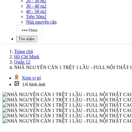
20 - 30 m2
30 - 40 m2
40 - 50 m2
Trên 50m2
Nhà nguyên căn
Thêm
Tìm kiếm
Trang chủ
Hồ Chí Minh
Quận 12
NHÀ NGUYÊN CĂN 1 TRỆT 1 LẦU - FULL NỘI THẤT
Xem vị trí
1/6 hình ảnh