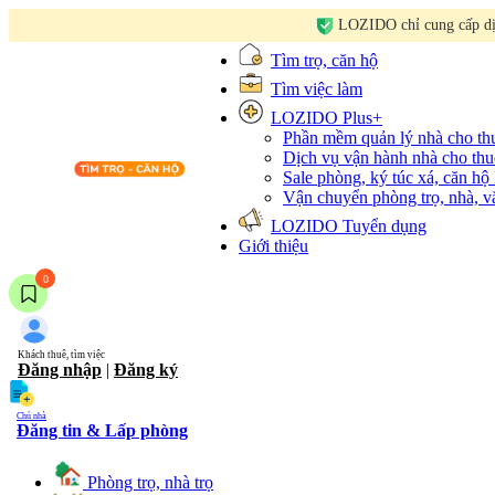
LOZIDO chỉ cung cấp dịc
Tìm trọ, căn hộ
Tìm việc làm
LOZIDO Plus+
Phần mềm quản lý nhà cho t
Dịch vụ vận hành nhà cho thu
Sale phòng, ký túc xá, căn hộ
Vận chuyển phòng trọ, nhà, 
LOZIDO Tuyển dụng
Giới thiệu
0
Khách thuê, tìm việc
Đăng nhập
|
Đăng ký
Chủ nhà
Đăng tin & Lấp phòng
Phòng trọ, nhà trọ