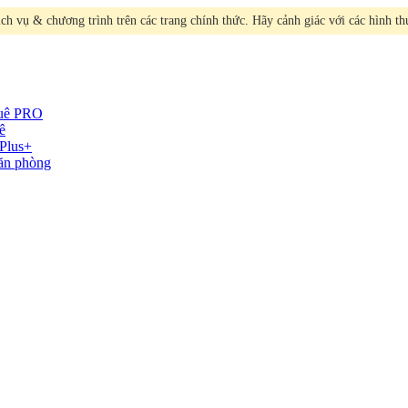
h vụ & chương trình trên các trang chính thức. Hãy cảnh giác với các hình t
huê
PRO
ê
Plus+
văn phòng