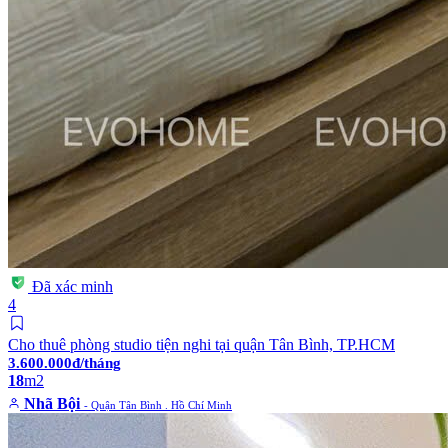
Đã xác minh
4
Cho thuê phòng studio tiện nghi tại quận Tân Bình, TP.HCM
3.600.000đ/tháng
18
m2
Nhã Bội
- Quận Tân Bình . Hồ Chí Minh