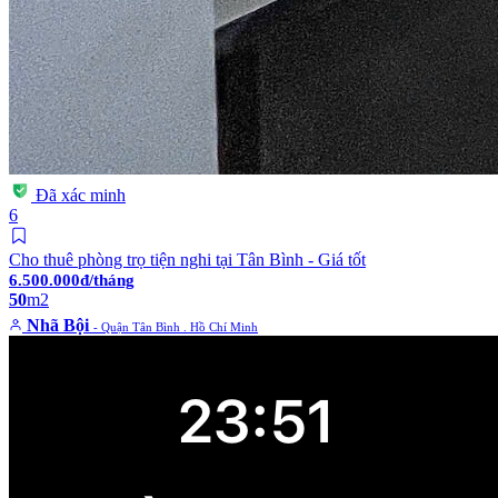
Đã xác minh
6
Cho thuê phòng trọ tiện nghi tại Tân Bình - Giá tốt
6.500.000đ/tháng
50
m2
Nhã Bội
- Quận Tân Bình . Hồ Chí Minh