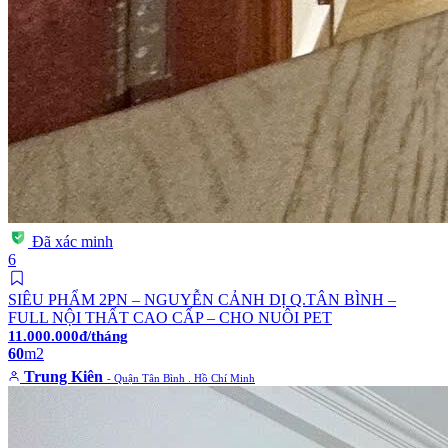
Đã xác minh
6
SIÊU PHẨM 2PN – NGUYỄN CẢNH DỊ Q.TÂN BÌNH –
FULL NỘI THẤT CAO CẤP – CHO NUÔI PET
11.000.000đ/tháng
60
m2
Trung Kiên
- Quận Tân Bình . Hồ Chí Minh