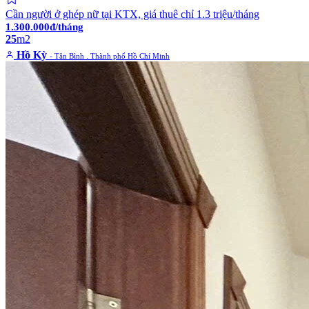
Cần người ở ghép nữ tại KTX, giá thuê chỉ 1.3 triệu/tháng
1.300.000đ/tháng
25
m2
Hồ Kỳ
- Tân Bình . Thành phố Hồ Chí Minh