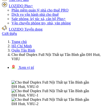
LOZIDO Plus+
Phần mềm quản lý nhà cho thuê
PRO
Dịch vụ vận hành nhà cho thuê
Sale phòng, ký túc xá, căn hộ
Plus+
Vận chuyển phòng trọ, nhà, văn phòng
LOZIDO Tuyển dụng
Giới thiệu
Trang chủ
Hồ Chí Minh
Quận Tân Bình
Cho thuê Duplex Full Nội Thất tại Tân Bình gần ĐH Huit,
VHU
Xem vị trí
1/3 hình ảnh