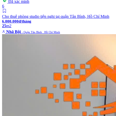
Đã xác minh
6
Cho thuê phòng studio tiện nghi tại quận Tân Bình, Hồ Chí Minh
6.000.000đ/tháng
25
m2
Nhã Bội
- Quận Tân Bình . Hồ Chí Minh